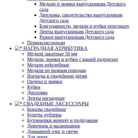
Медали и значки выпускникам Детского
сада
Дипломы, свидетельства выпускникам
Детского сада
Благодарности, медали и кубки персоналу
Ленты выпускникам Детского сада
Разное выпускникам Детского сада
Первоклассникам
НАГРАДНАЯ АТРИБУТИКА
Медали закатные 56 мм
Медали, значки и кубки с вашей надписью
Медали юбилейные
Медали по разным поводам
Награды к свадебным датам
Ордена и значки
Кубки
Дипломы
Ленты наградные
СВАДЕБНЫЕ АКСЕССУАРЫ
Бокалы свадебные
Букеты дублеры
Бутоньерки жениху и подружкам
Девичник и мальчишник
Домашний очаг и свечи
Для денег