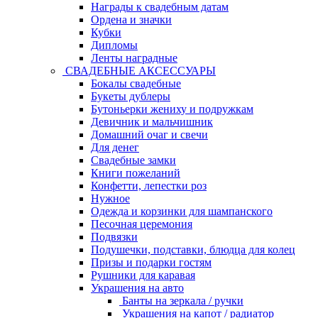
Награды к свадебным датам
Ордена и значки
Кубки
Дипломы
Ленты наградные
СВАДЕБНЫЕ АКСЕССУАРЫ
Бокалы свадебные
Букеты дублеры
Бутоньерки жениху и подружкам
Девичник и мальчишник
Домашний очаг и свечи
Для денег
Свадебные замки
Книги пожеланий
Конфетти, лепестки роз
Нужное
Одежда и корзинки для шампанского
Песочная церемония
Подвязки
Подушечки, подставки, блюдца для колец
Призы и подарки гостям
Рушники для каравая
Украшения на авто
Банты на зеркала / ручки
Украшения на капот / радиатор