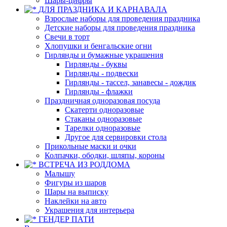
Шары-цифры
ДЛЯ ПРАЗДНИКА И КАРНАВАЛА
Взрослые наборы для проведения праздника
Детские наборы для проведения праздника
Свечи в торт
Хлопушки и бенгальские огни
Гирлянды и бумажные украшения
Гирлянды - буквы
Гирлянды - подвески
Гирлянды - тассел, занавесы - дождик
Гирлянды - флажки
Праздничная одноразовая посуда
Скатерти одноразовые
Стаканы одноразовые
Тарелки одноразовые
Другое для сервировки стола
Прикольные маски и очки
Колпачки, ободки, шляпы, короны
ВСТРЕЧА ИЗ РОДДОМА
Малышу
Фигуры из шаров
Шары на выписку
Наклейки на авто
Украшения для интерьера
ГЕНДЕР ПАТИ