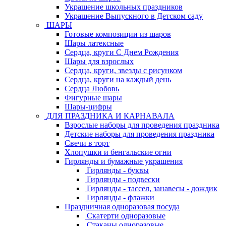
Украшение школьных праздников
Украшение Выпускного в Детском саду
ШАРЫ
Готовые композиции из шаров
Шары латексные
Сердца, круги С Днем Рождения
Шары для взрослых
Сердца, круги, звезды с рисунком
Сердца, круги на каждый день
Сердца Любовь
Фигурные шары
Шары-цифры
ДЛЯ ПРАЗДНИКА И КАРНАВАЛА
Взрослые наборы для проведения праздника
Детские наборы для проведения праздника
Свечи в торт
Хлопушки и бенгальские огни
Гирлянды и бумажные украшения
Гирлянды - буквы
Гирлянды - подвески
Гирлянды - тассел, занавесы - дождик
Гирлянды - флажки
Праздничная одноразовая посуда
Скатерти одноразовые
Стаканы одноразовые