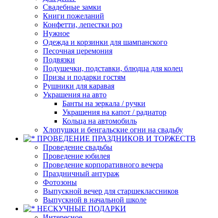
Свадебные замки
Книги пожеланий
Конфетти, лепестки роз
Нужное
Одежда и корзинки для шампанского
Песочная церемония
Подвязки
Подушечки, подставки, блюдца для колец
Призы и подарки гостям
Рушники для каравая
Украшения на авто
Банты на зеркала / ручки
Украшения на капот / радиатор
Кольца на автомобиль
Хлопушки и бенгальские огни на свадьбу
ПРОВЕДЕНИЕ ПРАЗДНИКОВ И ТОРЖЕСТВ
Проведение свадьбы
Проведение юбилея
Проведение корпоративного вечера
Праздничный антураж
Фотозоны
Выпускной вечер для старшеклассников
Выпускной в начальной школе
НЕСКУЧНЫЕ ПОДАРКИ
Интересное