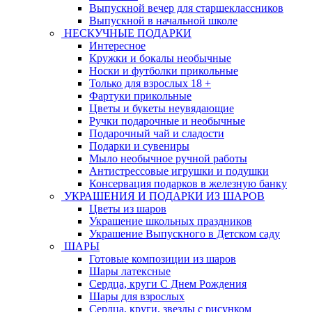
Выпускной вечер для старшеклассников
Выпускной в начальной школе
НЕСКУЧНЫЕ ПОДАРКИ
Интересное
Кружки и бокалы необычные
Носки и футболки прикольные
Только для взрослых 18 +
Фартуки прикольные
Цветы и букеты неувядающие
Ручки подарочные и необычные
Подарочный чай и сладости
Подарки и сувениры
Мыло необычное ручной работы
Антистрессовые игрушки и подушки
Консервация подарков в железную банку
УКРАШЕНИЯ И ПОДАРКИ ИЗ ШАРОВ
Цветы из шаров
Украшение школьных праздников
Украшение Выпускного в Детском саду
ШАРЫ
Готовые композиции из шаров
Шары латексные
Сердца, круги С Днем Рождения
Шары для взрослых
Сердца, круги, звезды с рисунком