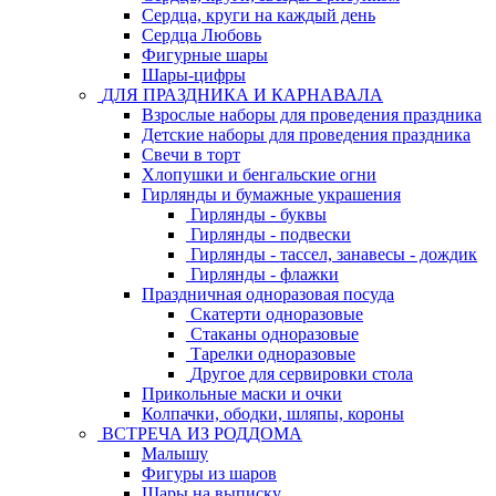
Сердца, круги на каждый день
Сердца Любовь
Фигурные шары
Шары-цифры
ДЛЯ ПРАЗДНИКА И КАРНАВАЛА
Взрослые наборы для проведения праздника
Детские наборы для проведения праздника
Свечи в торт
Хлопушки и бенгальские огни
Гирлянды и бумажные украшения
Гирлянды - буквы
Гирлянды - подвески
Гирлянды - тассел, занавесы - дождик
Гирлянды - флажки
Праздничная одноразовая посуда
Скатерти одноразовые
Стаканы одноразовые
Тарелки одноразовые
Другое для сервировки стола
Прикольные маски и очки
Колпачки, ободки, шляпы, короны
ВСТРЕЧА ИЗ РОДДОМА
Малышу
Фигуры из шаров
Шары на выписку