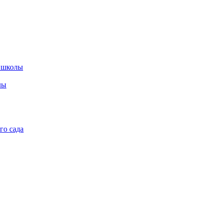
 школы
лы
го сада