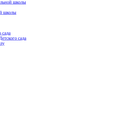
альной школы
ой школы
 сада
етского сада
алу