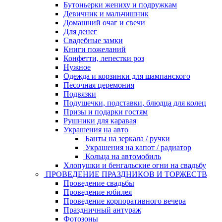
Бутоньерки жениху и подружкам
Девичник и мальчишник
Домашний очаг и свечи
Для денег
Свадебные замки
Книги пожеланий
Конфетти, лепестки роз
Нужное
Одежда и корзинки для шампанского
Песочная церемония
Подвязки
Подушечки, подставки, блюдца для колец
Призы и подарки гостям
Рушники для каравая
Украшения на авто
Банты на зеркала / ручки
Украшения на капот / радиатор
Кольца на автомобиль
Хлопушки и бенгальские огни на свадьбу
ПРОВЕДЕНИЕ ПРАЗДНИКОВ И ТОРЖЕСТВ
Проведение свадьбы
Проведение юбилея
Проведение корпоративного вечера
Праздничный антураж
Фотозоны