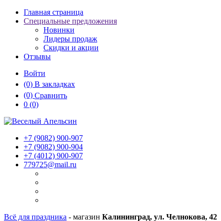
Главная страница
Специальные предложения
Новинки
Лидеры продаж
Скидки и акции
Отзывы
Войти
(0)
В закладках
(0)
Сравнить
0
(0)
+7 (9082)
900-907
+7 (9082)
900-904
+7 (4012)
900-907
779725@mail.ru
Всё для праздника
- магазин
Калининград, ул. Челнокова, 42