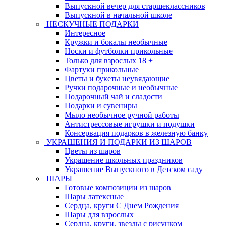
Выпускной вечер для старшеклассников
Выпускной в начальной школе
НЕСКУЧНЫЕ ПОДАРКИ
Интересное
Кружки и бокалы необычные
Носки и футболки прикольные
Только для взрослых 18 +
Фартуки прикольные
Цветы и букеты неувядающие
Ручки подарочные и необычные
Подарочный чай и сладости
Подарки и сувениры
Мыло необычное ручной работы
Антистрессовые игрушки и подушки
Консервация подарков в железную банку
УКРАШЕНИЯ И ПОДАРКИ ИЗ ШАРОВ
Цветы из шаров
Украшение школьных праздников
Украшение Выпускного в Детском саду
ШАРЫ
Готовые композиции из шаров
Шары латексные
Сердца, круги С Днем Рождения
Шары для взрослых
Сердца, круги, звезды с рисунком