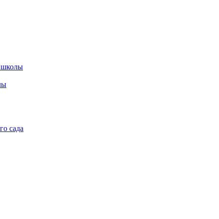
 школы
лы
го сада