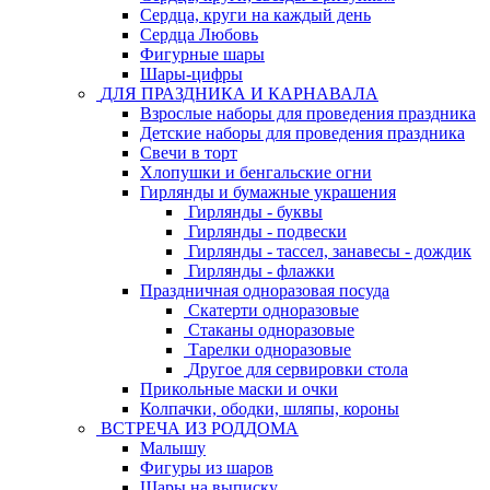
Сердца, круги на каждый день
Сердца Любовь
Фигурные шары
Шары-цифры
ДЛЯ ПРАЗДНИКА И КАРНАВАЛА
Взрослые наборы для проведения праздника
Детские наборы для проведения праздника
Свечи в торт
Хлопушки и бенгальские огни
Гирлянды и бумажные украшения
Гирлянды - буквы
Гирлянды - подвески
Гирлянды - тассел, занавесы - дождик
Гирлянды - флажки
Праздничная одноразовая посуда
Скатерти одноразовые
Стаканы одноразовые
Тарелки одноразовые
Другое для сервировки стола
Прикольные маски и очки
Колпачки, ободки, шляпы, короны
ВСТРЕЧА ИЗ РОДДОМА
Малышу
Фигуры из шаров
Шары на выписку