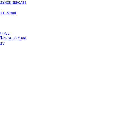
альной школы
ой школы
 сада
етского сада
алу