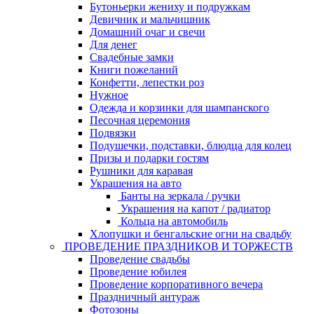
Бутоньерки жениху и подружкам
Девичник и мальчишник
Домашний очаг и свечи
Для денег
Свадебные замки
Книги пожеланий
Конфетти, лепестки роз
Нужное
Одежда и корзинки для шампанского
Песочная церемония
Подвязки
Подушечки, подставки, блюдца для колец
Призы и подарки гостям
Рушники для каравая
Украшения на авто
Банты на зеркала / ручки
Украшения на капот / радиатор
Кольца на автомобиль
Хлопушки и бенгальские огни на свадьбу
ПРОВЕДЕНИЕ ПРАЗДНИКОВ И ТОРЖЕСТВ
Проведение свадьбы
Проведение юбилея
Проведение корпоративного вечера
Праздничный антураж
Фотозоны