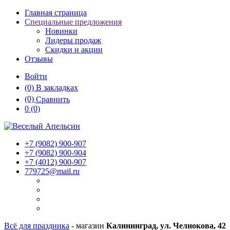
Главная страница
Специальные предложения
Новинки
Лидеры продаж
Скидки и акции
Отзывы
Войти
(0)
В закладках
(0)
Сравнить
0
(0)
+7 (9082)
900-907
+7 (9082)
900-904
+7 (4012)
900-907
779725@mail.ru
Всё для праздника
- магазин
Калининград, ул. Челнокова, 42