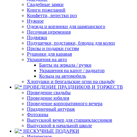
Свадебные замки
Книги пожеланий
Конфетти, лепестки роз
Нужное
Одежда и корзинки для шампанского
Песочная церемония
Подвязки
Подушечки, подставки, блюдца для колец
Призы и подарки гостям
Рушники для каравая
Украшения на авто
Банты на зеркала / ручки
Украшения на капот / радиатор
Кольца на автомобиль
Хлопушки и бенгальские огни на свадьбу
ПРОВЕДЕНИЕ ПРАЗДНИКОВ И ТОРЖЕСТВ
Проведение свадьбы
Проведение юбилея
Проведение корпоративного вечера
Праздничный антураж
Фотозоны
Выпускной вечер для старшеклассников
Выпускной в начальной школе
НЕСКУЧНЫЕ ПОДАРКИ
Интересное