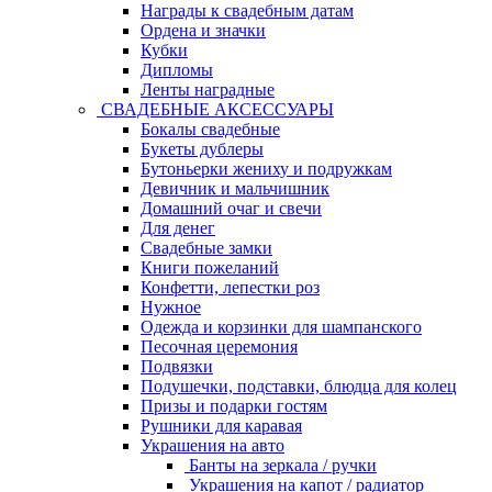
Награды к свадебным датам
Ордена и значки
Кубки
Дипломы
Ленты наградные
СВАДЕБНЫЕ АКСЕССУАРЫ
Бокалы свадебные
Букеты дублеры
Бутоньерки жениху и подружкам
Девичник и мальчишник
Домашний очаг и свечи
Для денег
Свадебные замки
Книги пожеланий
Конфетти, лепестки роз
Нужное
Одежда и корзинки для шампанского
Песочная церемония
Подвязки
Подушечки, подставки, блюдца для колец
Призы и подарки гостям
Рушники для каравая
Украшения на авто
Банты на зеркала / ручки
Украшения на капот / радиатор