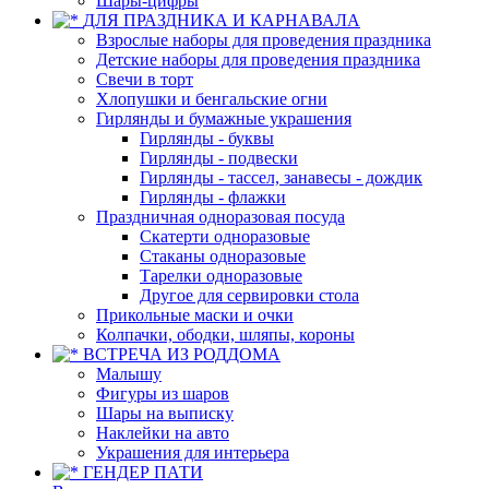
Шары-цифры
ДЛЯ ПРАЗДНИКА И КАРНАВАЛА
Взрослые наборы для проведения праздника
Детские наборы для проведения праздника
Свечи в торт
Хлопушки и бенгальские огни
Гирлянды и бумажные украшения
Гирлянды - буквы
Гирлянды - подвески
Гирлянды - тассел, занавесы - дождик
Гирлянды - флажки
Праздничная одноразовая посуда
Скатерти одноразовые
Стаканы одноразовые
Тарелки одноразовые
Другое для сервировки стола
Прикольные маски и очки
Колпачки, ободки, шляпы, короны
ВСТРЕЧА ИЗ РОДДОМА
Малышу
Фигуры из шаров
Шары на выписку
Наклейки на авто
Украшения для интерьера
ГЕНДЕР ПАТИ