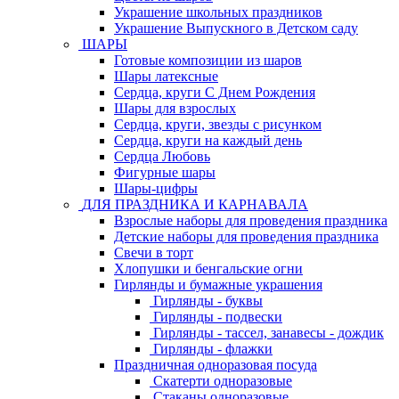
Украшение школьных праздников
Украшение Выпускного в Детском саду
ШАРЫ
Готовые композиции из шаров
Шары латексные
Сердца, круги С Днем Рождения
Шары для взрослых
Сердца, круги, звезды с рисунком
Сердца, круги на каждый день
Сердца Любовь
Фигурные шары
Шары-цифры
ДЛЯ ПРАЗДНИКА И КАРНАВАЛА
Взрослые наборы для проведения праздника
Детские наборы для проведения праздника
Свечи в торт
Хлопушки и бенгальские огни
Гирлянды и бумажные украшения
Гирлянды - буквы
Гирлянды - подвески
Гирлянды - тассел, занавесы - дождик
Гирлянды - флажки
Праздничная одноразовая посуда
Скатерти одноразовые
Стаканы одноразовые