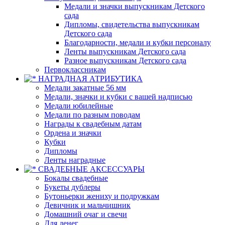
Медали и значки выпускникам Детского
сада
Дипломы, свидетельства выпускникам
Детского сада
Благодарности, медали и кубки персоналу
Ленты выпускникам Детского сада
Разное выпускникам Детского сада
Первоклассникам
НАГРАДНАЯ АТРИБУТИКА
Медали закатные 56 мм
Медали, значки и кубки с вашей надписью
Медали юбилейные
Медали по разным поводам
Награды к свадебным датам
Ордена и значки
Кубки
Дипломы
Ленты наградные
СВАДЕБНЫЕ АКСЕССУАРЫ
Бокалы свадебные
Букеты дублеры
Бутоньерки жениху и подружкам
Девичник и мальчишник
Домашний очаг и свечи
Для денег