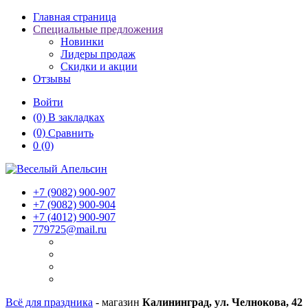
Главная страница
Специальные предложения
Новинки
Лидеры продаж
Скидки и акции
Отзывы
Войти
(0)
В закладках
(0)
Сравнить
0
(0)
+7 (9082)
900-907
+7 (9082)
900-904
+7 (4012)
900-907
779725@mail.ru
Всё для праздника
- магазин
Калининград, ул. Челнокова, 42