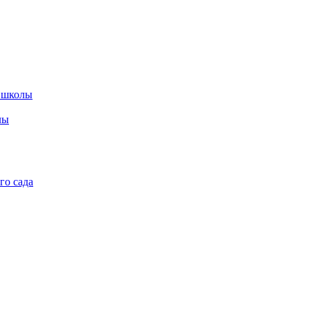
 школы
лы
го сада