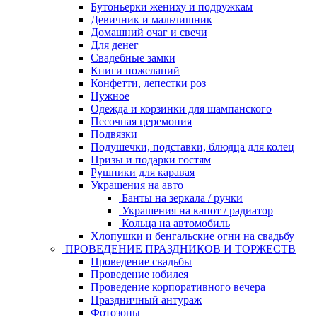
Бутоньерки жениху и подружкам
Девичник и мальчишник
Домашний очаг и свечи
Для денег
Свадебные замки
Книги пожеланий
Конфетти, лепестки роз
Нужное
Одежда и корзинки для шампанского
Песочная церемония
Подвязки
Подушечки, подставки, блюдца для колец
Призы и подарки гостям
Рушники для каравая
Украшения на авто
Банты на зеркала / ручки
Украшения на капот / радиатор
Кольца на автомобиль
Хлопушки и бенгальские огни на свадьбу
ПРОВЕДЕНИЕ ПРАЗДНИКОВ И ТОРЖЕСТВ
Проведение свадьбы
Проведение юбилея
Проведение корпоративного вечера
Праздничный антураж
Фотозоны