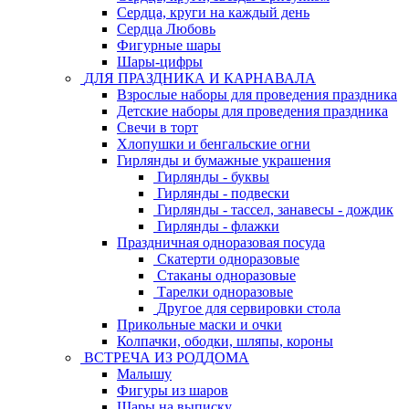
Сердца, круги на каждый день
Сердца Любовь
Фигурные шары
Шары-цифры
ДЛЯ ПРАЗДНИКА И КАРНАВАЛА
Взрослые наборы для проведения праздника
Детские наборы для проведения праздника
Свечи в торт
Хлопушки и бенгальские огни
Гирлянды и бумажные украшения
Гирлянды - буквы
Гирлянды - подвески
Гирлянды - тассел, занавесы - дождик
Гирлянды - флажки
Праздничная одноразовая посуда
Скатерти одноразовые
Стаканы одноразовые
Тарелки одноразовые
Другое для сервировки стола
Прикольные маски и очки
Колпачки, ободки, шляпы, короны
ВСТРЕЧА ИЗ РОДДОМА
Малышу
Фигуры из шаров
Шары на выписку