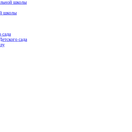
альной школы
ой школы
 сада
етского сада
алу