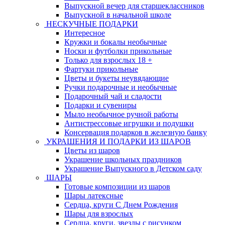
Выпускной вечер для старшеклассников
Выпускной в начальной школе
НЕСКУЧНЫЕ ПОДАРКИ
Интересное
Кружки и бокалы необычные
Носки и футболки прикольные
Только для взрослых 18 +
Фартуки прикольные
Цветы и букеты неувядающие
Ручки подарочные и необычные
Подарочный чай и сладости
Подарки и сувениры
Мыло необычное ручной работы
Антистрессовые игрушки и подушки
Консервация подарков в железную банку
УКРАШЕНИЯ И ПОДАРКИ ИЗ ШАРОВ
Цветы из шаров
Украшение школьных праздников
Украшение Выпускного в Детском саду
ШАРЫ
Готовые композиции из шаров
Шары латексные
Сердца, круги С Днем Рождения
Шары для взрослых
Сердца, круги, звезды с рисунком