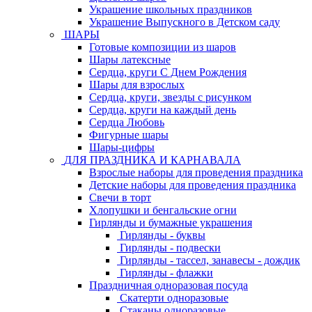
Украшение школьных праздников
Украшение Выпускного в Детском саду
ШАРЫ
Готовые композиции из шаров
Шары латексные
Сердца, круги С Днем Рождения
Шары для взрослых
Сердца, круги, звезды с рисунком
Сердца, круги на каждый день
Сердца Любовь
Фигурные шары
Шары-цифры
ДЛЯ ПРАЗДНИКА И КАРНАВАЛА
Взрослые наборы для проведения праздника
Детские наборы для проведения праздника
Свечи в торт
Хлопушки и бенгальские огни
Гирлянды и бумажные украшения
Гирлянды - буквы
Гирлянды - подвески
Гирлянды - тассел, занавесы - дождик
Гирлянды - флажки
Праздничная одноразовая посуда
Скатерти одноразовые
Стаканы одноразовые