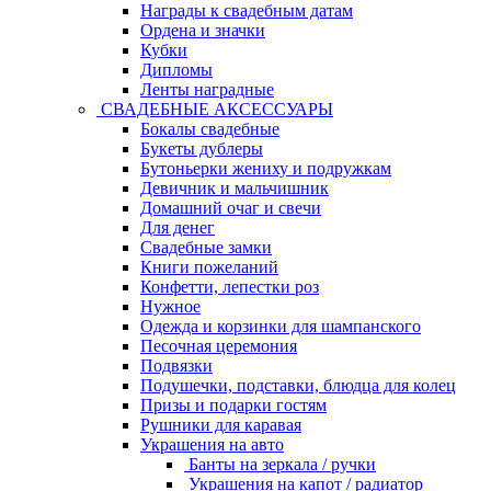
Награды к свадебным датам
Ордена и значки
Кубки
Дипломы
Ленты наградные
СВАДЕБНЫЕ АКСЕССУАРЫ
Бокалы свадебные
Букеты дублеры
Бутоньерки жениху и подружкам
Девичник и мальчишник
Домашний очаг и свечи
Для денег
Свадебные замки
Книги пожеланий
Конфетти, лепестки роз
Нужное
Одежда и корзинки для шампанского
Песочная церемония
Подвязки
Подушечки, подставки, блюдца для колец
Призы и подарки гостям
Рушники для каравая
Украшения на авто
Банты на зеркала / ручки
Украшения на капот / радиатор