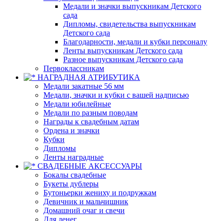
Медали и значки выпускникам Детского
сада
Дипломы, свидетельства выпускникам
Детского сада
Благодарности, медали и кубки персоналу
Ленты выпускникам Детского сада
Разное выпускникам Детского сада
Первоклассникам
НАГРАДНАЯ АТРИБУТИКА
Медали закатные 56 мм
Медали, значки и кубки с вашей надписью
Медали юбилейные
Медали по разным поводам
Награды к свадебным датам
Ордена и значки
Кубки
Дипломы
Ленты наградные
СВАДЕБНЫЕ АКСЕССУАРЫ
Бокалы свадебные
Букеты дублеры
Бутоньерки жениху и подружкам
Девичник и мальчишник
Домашний очаг и свечи
Для денег