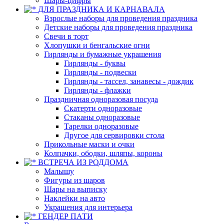
Шары-цифры
ДЛЯ ПРАЗДНИКА И КАРНАВАЛА
Взрослые наборы для проведения праздника
Детские наборы для проведения праздника
Свечи в торт
Хлопушки и бенгальские огни
Гирлянды и бумажные украшения
Гирлянды - буквы
Гирлянды - подвески
Гирлянды - тассел, занавесы - дождик
Гирлянды - флажки
Праздничная одноразовая посуда
Скатерти одноразовые
Стаканы одноразовые
Тарелки одноразовые
Другое для сервировки стола
Прикольные маски и очки
Колпачки, ободки, шляпы, короны
ВСТРЕЧА ИЗ РОДДОМА
Малышу
Фигуры из шаров
Шары на выписку
Наклейки на авто
Украшения для интерьера
ГЕНДЕР ПАТИ