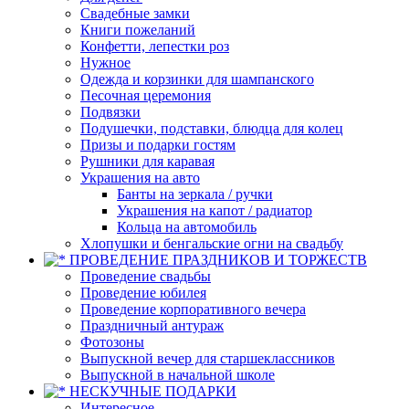
Свадебные замки
Книги пожеланий
Конфетти, лепестки роз
Нужное
Одежда и корзинки для шампанского
Песочная церемония
Подвязки
Подушечки, подставки, блюдца для колец
Призы и подарки гостям
Рушники для каравая
Украшения на авто
Банты на зеркала / ручки
Украшения на капот / радиатор
Кольца на автомобиль
Хлопушки и бенгальские огни на свадьбу
ПРОВЕДЕНИЕ ПРАЗДНИКОВ И ТОРЖЕСТВ
Проведение свадьбы
Проведение юбилея
Проведение корпоративного вечера
Праздничный антураж
Фотозоны
Выпускной вечер для старшеклассников
Выпускной в начальной школе
НЕСКУЧНЫЕ ПОДАРКИ
Интересное