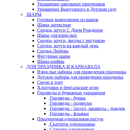
Украшение школьных праздников
Украшение Выпускного в Детском саду
ШАРЫ
Готовые композиции из шаров
Шары латексные
Сердца, круги С Днем Рождения
Шары для взрослых
Сердца, круги, звезды с рисунком
Сердца, круги на каждый день
Сердца Любовь
Фигурные шары
Шары-цифры
ДЛЯ ПРАЗДНИКА И КАРНАВАЛА
Взрослые наборы для проведения праздника
Детские наборы для проведения праздника
Свечи в торт
Хлопушки и бенгальские огни
Гирлянды и бумажные украшения
Гирлянды - буквы
Гирлянды - подвески
Гирлянды - тассел, занавесы - дождик
Гирлянды - флажки
Праздничная одноразовая посуда
Скатерти одноразовые
Стаканы одноразовые