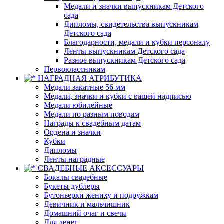
Медали и значки выпускникам Детского
сада
Дипломы, свидетельства выпускникам
Детского сада
Благодарности, медали и кубки персоналу
Ленты выпускникам Детского сада
Разное выпускникам Детского сада
Первоклассникам
НАГРАДНАЯ АТРИБУТИКА
Медали закатные 56 мм
Медали, значки и кубки с вашей надписью
Медали юбилейные
Медали по разным поводам
Награды к свадебным датам
Ордена и значки
Кубки
Дипломы
Ленты наградные
СВАДЕБНЫЕ АКСЕССУАРЫ
Бокалы свадебные
Букеты дублеры
Бутоньерки жениху и подружкам
Девичник и мальчишник
Домашний очаг и свечи
Для денег