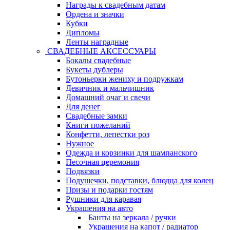
Награды к свадебным датам
Ордена и значки
Кубки
Дипломы
Ленты наградные
СВАДЕБНЫЕ АКСЕССУАРЫ
Бокалы свадебные
Букеты дублеры
Бутоньерки жениху и подружкам
Девичник и мальчишник
Домашний очаг и свечи
Для денег
Свадебные замки
Книги пожеланий
Конфетти, лепестки роз
Нужное
Одежда и корзинки для шампанского
Песочная церемония
Подвязки
Подушечки, подставки, блюдца для колец
Призы и подарки гостям
Рушники для каравая
Украшения на авто
Банты на зеркала / ручки
Украшения на капот / радиатор