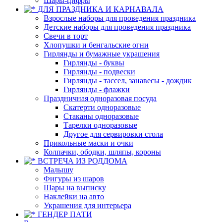
Шары-цифры
ДЛЯ ПРАЗДНИКА И КАРНАВАЛА
Взрослые наборы для проведения праздника
Детские наборы для проведения праздника
Свечи в торт
Хлопушки и бенгальские огни
Гирлянды и бумажные украшения
Гирлянды - буквы
Гирлянды - подвески
Гирлянды - тассел, занавесы - дождик
Гирлянды - флажки
Праздничная одноразовая посуда
Скатерти одноразовые
Стаканы одноразовые
Тарелки одноразовые
Другое для сервировки стола
Прикольные маски и очки
Колпачки, ободки, шляпы, короны
ВСТРЕЧА ИЗ РОДДОМА
Малышу
Фигуры из шаров
Шары на выписку
Наклейки на авто
Украшения для интерьера
ГЕНДЕР ПАТИ