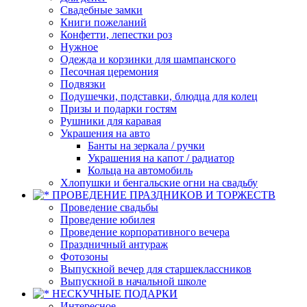
Свадебные замки
Книги пожеланий
Конфетти, лепестки роз
Нужное
Одежда и корзинки для шампанского
Песочная церемония
Подвязки
Подушечки, подставки, блюдца для колец
Призы и подарки гостям
Рушники для каравая
Украшения на авто
Банты на зеркала / ручки
Украшения на капот / радиатор
Кольца на автомобиль
Хлопушки и бенгальские огни на свадьбу
ПРОВЕДЕНИЕ ПРАЗДНИКОВ И ТОРЖЕСТВ
Проведение свадьбы
Проведение юбилея
Проведение корпоративного вечера
Праздничный антураж
Фотозоны
Выпускной вечер для старшеклассников
Выпускной в начальной школе
НЕСКУЧНЫЕ ПОДАРКИ
Интересное