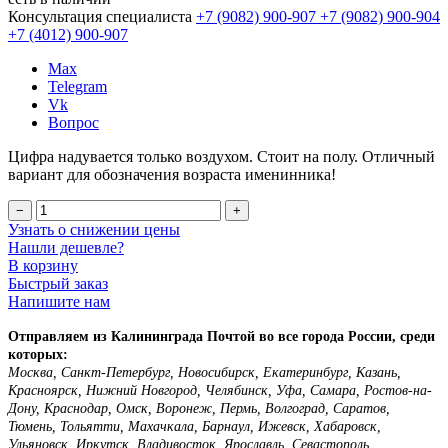
Консультация специалиста
+7 (9082)
900-907
+7 (9082)
900-904
+7 (4012)
900-907
Max
Telegram
Vk
Вопрос
Цифра надувается только воздухом. Стоит на полу. Отличный
вариант для обозначения возраста именинника!
−
+
Узнать о снижении цены
Нашли дешевле?
В корзину
Быстрый заказ
Напишите нам
Отправляем из Калининграда Почтой во все города России, среди
которых:
Москва, Санкт-Петербург, Новосибирск, Екатеринбург, Казань,
Красноярск, Нижний Новгород, Челябинск, Уфа, Самара, Ростов-на-
Дону, Краснодар, Омск, Воронеж, Пермь, Волгоград, Саратов,
Тюмень, Тольятти, Махачкала, Барнаул, Ижевск, Хабаровск,
Ульяновск, Иркутск, Владивосток, Ярославль, Севастополь,