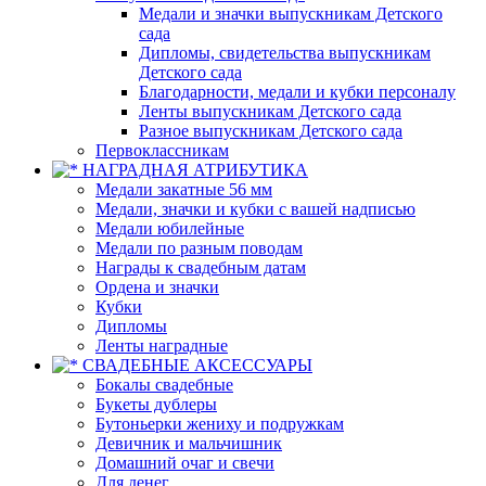
Медали и значки выпускникам Детского
сада
Дипломы, свидетельства выпускникам
Детского сада
Благодарности, медали и кубки персоналу
Ленты выпускникам Детского сада
Разное выпускникам Детского сада
Первоклассникам
НАГРАДНАЯ АТРИБУТИКА
Медали закатные 56 мм
Медали, значки и кубки с вашей надписью
Медали юбилейные
Медали по разным поводам
Награды к свадебным датам
Ордена и значки
Кубки
Дипломы
Ленты наградные
СВАДЕБНЫЕ АКСЕССУАРЫ
Бокалы свадебные
Букеты дублеры
Бутоньерки жениху и подружкам
Девичник и мальчишник
Домашний очаг и свечи
Для денег