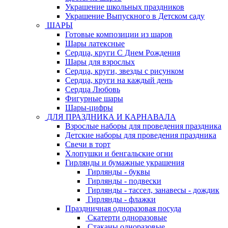
Украшение школьных праздников
Украшение Выпускного в Детском саду
ШАРЫ
Готовые композиции из шаров
Шары латексные
Сердца, круги С Днем Рождения
Шары для взрослых
Сердца, круги, звезды с рисунком
Сердца, круги на каждый день
Сердца Любовь
Фигурные шары
Шары-цифры
ДЛЯ ПРАЗДНИКА И КАРНАВАЛА
Взрослые наборы для проведения праздника
Детские наборы для проведения праздника
Свечи в торт
Хлопушки и бенгальские огни
Гирлянды и бумажные украшения
Гирлянды - буквы
Гирлянды - подвески
Гирлянды - тассел, занавесы - дождик
Гирлянды - флажки
Праздничная одноразовая посуда
Скатерти одноразовые
Стаканы одноразовые