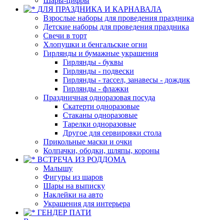
Шары-цифры
ДЛЯ ПРАЗДНИКА И КАРНАВАЛА
Взрослые наборы для проведения праздника
Детские наборы для проведения праздника
Свечи в торт
Хлопушки и бенгальские огни
Гирлянды и бумажные украшения
Гирлянды - буквы
Гирлянды - подвески
Гирлянды - тассел, занавесы - дождик
Гирлянды - флажки
Праздничная одноразовая посуда
Скатерти одноразовые
Стаканы одноразовые
Тарелки одноразовые
Другое для сервировки стола
Прикольные маски и очки
Колпачки, ободки, шляпы, короны
ВСТРЕЧА ИЗ РОДДОМА
Малышу
Фигуры из шаров
Шары на выписку
Наклейки на авто
Украшения для интерьера
ГЕНДЕР ПАТИ