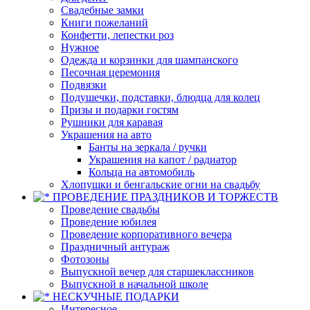
Свадебные замки
Книги пожеланий
Конфетти, лепестки роз
Нужное
Одежда и корзинки для шампанского
Песочная церемония
Подвязки
Подушечки, подставки, блюдца для колец
Призы и подарки гостям
Рушники для каравая
Украшения на авто
Банты на зеркала / ручки
Украшения на капот / радиатор
Кольца на автомобиль
Хлопушки и бенгальские огни на свадьбу
ПРОВЕДЕНИЕ ПРАЗДНИКОВ И ТОРЖЕСТВ
Проведение свадьбы
Проведение юбилея
Проведение корпоративного вечера
Праздничный антураж
Фотозоны
Выпускной вечер для старшеклассников
Выпускной в начальной школе
НЕСКУЧНЫЕ ПОДАРКИ
Интересное