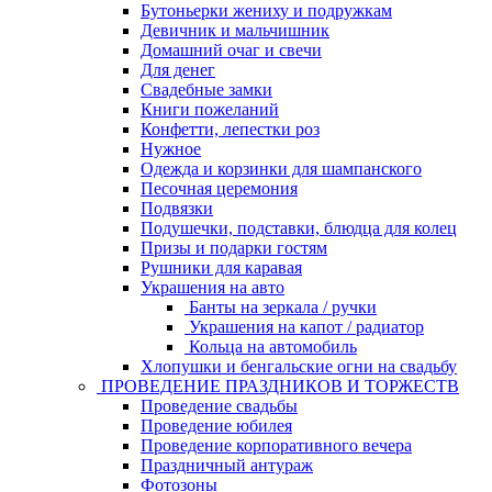
Бутоньерки жениху и подружкам
Девичник и мальчишник
Домашний очаг и свечи
Для денег
Свадебные замки
Книги пожеланий
Конфетти, лепестки роз
Нужное
Одежда и корзинки для шампанского
Песочная церемония
Подвязки
Подушечки, подставки, блюдца для колец
Призы и подарки гостям
Рушники для каравая
Украшения на авто
Банты на зеркала / ручки
Украшения на капот / радиатор
Кольца на автомобиль
Хлопушки и бенгальские огни на свадьбу
ПРОВЕДЕНИЕ ПРАЗДНИКОВ И ТОРЖЕСТВ
Проведение свадьбы
Проведение юбилея
Проведение корпоративного вечера
Праздничный антураж
Фотозоны