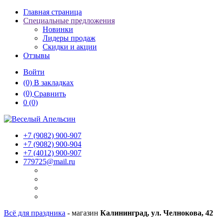
Главная страница
Специальные предложения
Новинки
Лидеры продаж
Скидки и акции
Отзывы
Войти
(0)
В закладках
(0)
Сравнить
0
(0)
+7 (9082)
900-907
+7 (9082)
900-904
+7 (4012)
900-907
779725@mail.ru
Всё для праздника
- магазин
Калининград, ул. Челнокова, 42