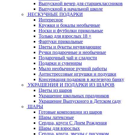
Выпускной вечер для старшеклассников
Выпускной в начальной школе
НЕСКУЧНЫЕ ПОДАРКИ
Интересное
Кружки и бокалы необычные
Носки и футболки прикольные
Только для взрослых 18 +
Фартуки прикольные
Цветы и букеты неувядающие
Ручки подарочные и необычные
Подарочный чай и сладости
Подарки и сувениры
Мыло необычное ручной работы
Антистрессовые игрушки и подушки
Консервация подарков в железную банку
УКРАШЕНИЯ И ПОДАРКИ ИЗ ШАРОВ
Цветы из шаров
Украшение школьных праздников
Украшение Выпускного в Детском саду
ШАРЫ
Готовые композиции из шаров
Шары латексные
Сердца, круги С Днем Рождения
Шары для взрослых
Сердца, круги, звезды с рисунком