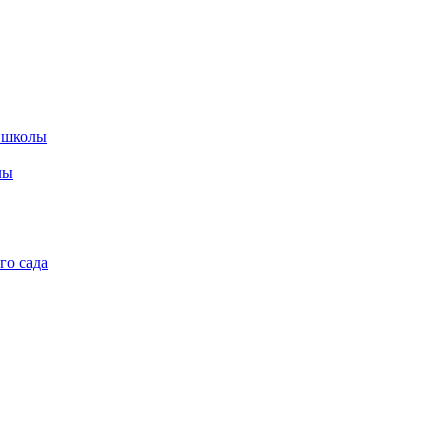
 школы
лы
го сада