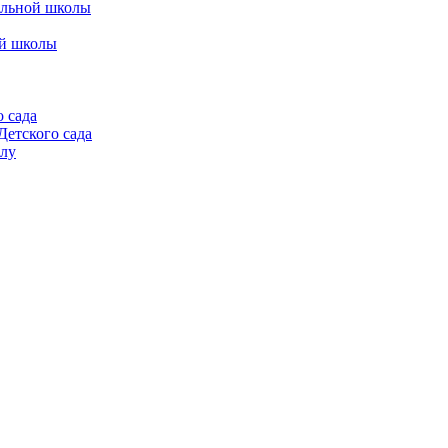
альной школы
ой школы
 сада
етского сада
алу