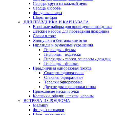
Сердца, круги на каждый день
Сердца Любовь
Фигурные шары
Шары-цифры
ДЛЯ ПРАЗДНИКА И КАРНАВАЛА
Взрослые наборы для проведения праздника
Детские наборы для проведения праздника
Свечи в торт
Хлопушки и бенгальские огни
Гирлянды и бумажные украшения
Гирлянды - буквы
Гирлянды - подвески
Гирлянды - тассел, занавесы - дождик
Гирлянды - флажки
Праздничная одноразовая посуда
Скатерти одноразовые
Стаканы одноразовые
Тарелки одноразовые
Другое для сервировки стола
Прикольные маски и очки
Колпачки, ободки, шляпы, короны
ВСТРЕЧА ИЗ РОДДОМА
Малышу
Фигуры из шаров
Шары на выписку