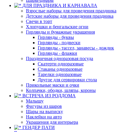
Шары-цифры
ДЛЯ ПРАЗДНИКА И КАРНАВАЛА
Взрослые наборы для проведения праздника
Детские наборы для проведения праздника
Свечи в торт
Хлопушки и бенгальские огни
Гирлянды и бумажные украшения
Гирлянды - буквы
Гирлянды - подвески
Гирлянды - тассел, занавесы - дождик
Гирлянды - флажки
Праздничная одноразовая посуда
Скатерти одноразовые
Стаканы одноразовые
Тарелки одноразовые
Другое для сервировки стола
Прикольные маски и очки
Колпачки, ободки, шляпы, короны
ВСТРЕЧА ИЗ РОДДОМА
Малышу
Фигуры из шаров
Шары на выписку
Наклейки на авто
Украшения для интерьера
ГЕНДЕР ПАТИ