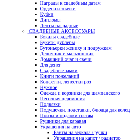
Награды к свадебным датам
Ордена и значки
Кубки
Дипломы
Ленты наградные
СВАДЕБНЫЕ АКСЕССУАРЫ
Бокалы свадебные
Букеты дублеры
Бутоньерки жениху и подружкам
Девичник и мальчишник
Домашний очаг и свечи
Для денег
Свадебные замки
Книги пожеланий
Конфетти, лепестки роз
Нужное
Одежда и корзинки для шампанского
Песочная церемония
Подвязки
Подушечки, подставки, блюдца для колец
Призы и подарки гостям
Рушники для каравая
Украшения на авто
Банты на зеркала / ручки
Украшения на капот / радиатор