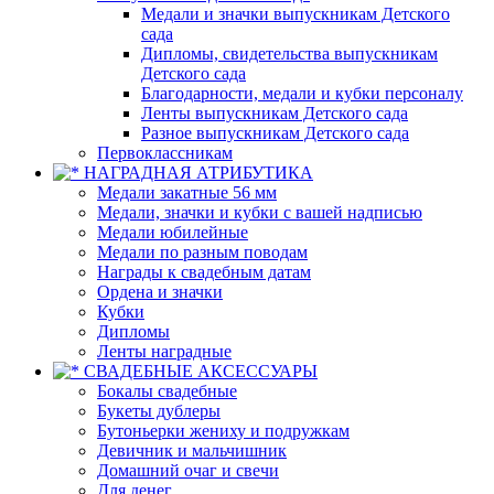
Медали и значки выпускникам Детского
сада
Дипломы, свидетельства выпускникам
Детского сада
Благодарности, медали и кубки персоналу
Ленты выпускникам Детского сада
Разное выпускникам Детского сада
Первоклассникам
НАГРАДНАЯ АТРИБУТИКА
Медали закатные 56 мм
Медали, значки и кубки с вашей надписью
Медали юбилейные
Медали по разным поводам
Награды к свадебным датам
Ордена и значки
Кубки
Дипломы
Ленты наградные
СВАДЕБНЫЕ АКСЕССУАРЫ
Бокалы свадебные
Букеты дублеры
Бутоньерки жениху и подружкам
Девичник и мальчишник
Домашний очаг и свечи
Для денег