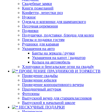
Свадебные замки
Книги пожеланий
Конфетти, лепестки роз
Нужное
Одежда и корзинки для шампанского
Песочная церемония
Подвязки
Подушечки, подставки, блюдца для колец
Призы и подарки гостям
Рушники для каравая
Украшения на авто
Банты на зеркала / ручки
Украшения на капот / радиатор
Кольца на автомобиль
Хлопушки и бенгальские огни на свадьбу
ПРОВЕДЕНИЕ ПРАЗДНИКОВ И ТОРЖЕСТВ
Проведение свадьбы
Проведение юбилея
Проведение корпоративного вечера
Праздничный антураж
Фотозоны
Выпускной вечер для старшеклассников
Выпускной в начальной школе
НЕСКУЧНЫЕ ПОДАРКИ
Интересное