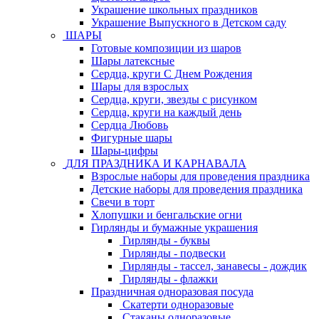
Украшение школьных праздников
Украшение Выпускного в Детском саду
ШАРЫ
Готовые композиции из шаров
Шары латексные
Сердца, круги С Днем Рождения
Шары для взрослых
Сердца, круги, звезды с рисунком
Сердца, круги на каждый день
Сердца Любовь
Фигурные шары
Шары-цифры
ДЛЯ ПРАЗДНИКА И КАРНАВАЛА
Взрослые наборы для проведения праздника
Детские наборы для проведения праздника
Свечи в торт
Хлопушки и бенгальские огни
Гирлянды и бумажные украшения
Гирлянды - буквы
Гирлянды - подвески
Гирлянды - тассел, занавесы - дождик
Гирлянды - флажки
Праздничная одноразовая посуда
Скатерти одноразовые
Стаканы одноразовые