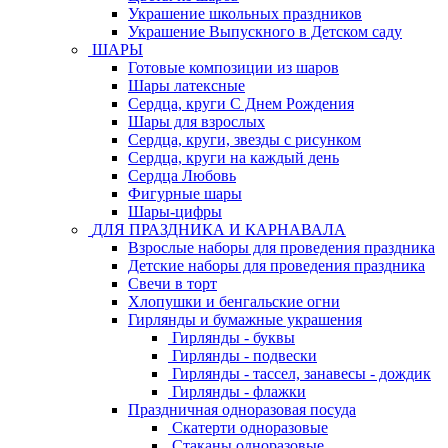
Украшение школьных праздников
Украшение Выпускного в Детском саду
ШАРЫ
Готовые композиции из шаров
Шары латексные
Сердца, круги С Днем Рождения
Шары для взрослых
Сердца, круги, звезды с рисунком
Сердца, круги на каждый день
Сердца Любовь
Фигурные шары
Шары-цифры
ДЛЯ ПРАЗДНИКА И КАРНАВАЛА
Взрослые наборы для проведения праздника
Детские наборы для проведения праздника
Свечи в торт
Хлопушки и бенгальские огни
Гирлянды и бумажные украшения
Гирлянды - буквы
Гирлянды - подвески
Гирлянды - тассел, занавесы - дождик
Гирлянды - флажки
Праздничная одноразовая посуда
Скатерти одноразовые
Стаканы одноразовые