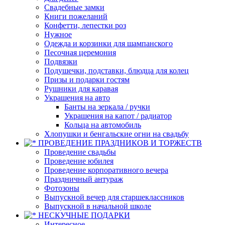
Свадебные замки
Книги пожеланий
Конфетти, лепестки роз
Нужное
Одежда и корзинки для шампанского
Песочная церемония
Подвязки
Подушечки, подставки, блюдца для колец
Призы и подарки гостям
Рушники для каравая
Украшения на авто
Банты на зеркала / ручки
Украшения на капот / радиатор
Кольца на автомобиль
Хлопушки и бенгальские огни на свадьбу
ПРОВЕДЕНИЕ ПРАЗДНИКОВ И ТОРЖЕСТВ
Проведение свадьбы
Проведение юбилея
Проведение корпоративного вечера
Праздничный антураж
Фотозоны
Выпускной вечер для старшеклассников
Выпускной в начальной школе
НЕСКУЧНЫЕ ПОДАРКИ
Интересное