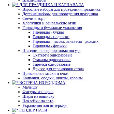
Шары-цифры
ДЛЯ ПРАЗДНИКА И КАРНАВАЛА
Взрослые наборы для проведения праздника
Детские наборы для проведения праздника
Свечи в торт
Хлопушки и бенгальские огни
Гирлянды и бумажные украшения
Гирлянды - буквы
Гирлянды - подвески
Гирлянды - тассел, занавесы - дождик
Гирлянды - флажки
Праздничная одноразовая посуда
Скатерти одноразовые
Стаканы одноразовые
Тарелки одноразовые
Другое для сервировки стола
Прикольные маски и очки
Колпачки, ободки, шляпы, короны
ВСТРЕЧА ИЗ РОДДОМА
Малышу
Фигуры из шаров
Шары на выписку
Наклейки на авто
Украшения для интерьера
ГЕНДЕР ПАТИ