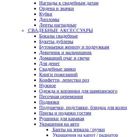
Награды к свадебным датам
Ордена и значки
Кубки
Дипломы
Ленты наградные
СВАДЕБНЫЕ АКСЕССУАРЫ
Бокалы свадебные
Букеты дублеры
Бутоньерки жениху и подружкам
Девичник и мальчишник
Домашний очаг и свечи
Для денег
Свадебные замки
Книги пожеланий
Конфетти, лепестки роз
Нужное
Одежда и корзинки для шампанского
Песочная церемония
Подвязки
Подушечки, подставки, блюдца для колец
Призы и подарки гостям
Рушники для каравая
Украшения на авто
Банты на зеркала / ручки
Украшения на капот / радиатор