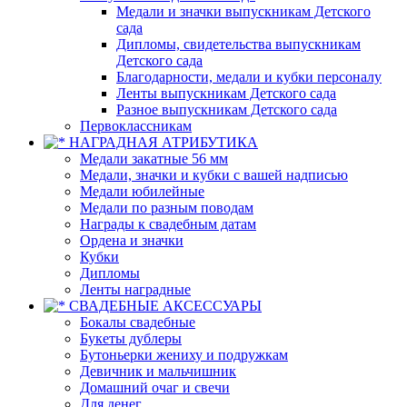
Медали и значки выпускникам Детского
сада
Дипломы, свидетельства выпускникам
Детского сада
Благодарности, медали и кубки персоналу
Ленты выпускникам Детского сада
Разное выпускникам Детского сада
Первоклассникам
НАГРАДНАЯ АТРИБУТИКА
Медали закатные 56 мм
Медали, значки и кубки с вашей надписью
Медали юбилейные
Медали по разным поводам
Награды к свадебным датам
Ордена и значки
Кубки
Дипломы
Ленты наградные
СВАДЕБНЫЕ АКСЕССУАРЫ
Бокалы свадебные
Букеты дублеры
Бутоньерки жениху и подружкам
Девичник и мальчишник
Домашний очаг и свечи
Для денег