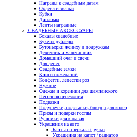
Награды к свадебным датам
Ордена и значки
Кубки
Дипломы
Ленты наградные
СВАДЕБНЫЕ АКСЕССУАРЫ
Бокалы свадебные
Букеты дублеры
Бутоньерки жениху и подружкам
Девичник и мальчишник
Домашний очаг и свечи
Для денег
Свадебные замки
Книги пожеланий
Конфетти, лепестки роз
Нужное
Одежда и корзинки для шампанского
Песочная церемония
Подвязки
Подушечки, подставки, блюдца для колец
Призы и подарки гостям
Рушники для каравая
Украшения на авто
Банты на зеркала / ручки
Украшения на капот / радиатор