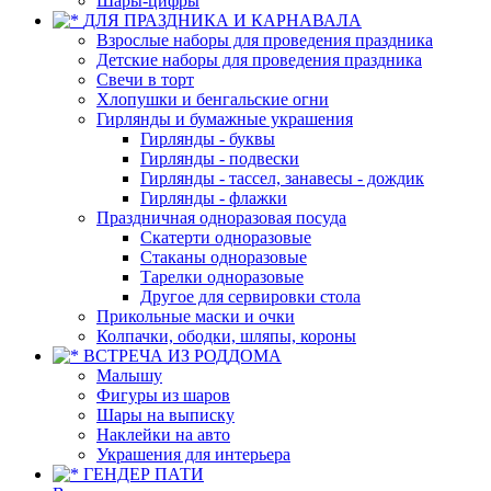
Шары-цифры
ДЛЯ ПРАЗДНИКА И КАРНАВАЛА
Взрослые наборы для проведения праздника
Детские наборы для проведения праздника
Свечи в торт
Хлопушки и бенгальские огни
Гирлянды и бумажные украшения
Гирлянды - буквы
Гирлянды - подвески
Гирлянды - тассел, занавесы - дождик
Гирлянды - флажки
Праздничная одноразовая посуда
Скатерти одноразовые
Стаканы одноразовые
Тарелки одноразовые
Другое для сервировки стола
Прикольные маски и очки
Колпачки, ободки, шляпы, короны
ВСТРЕЧА ИЗ РОДДОМА
Малышу
Фигуры из шаров
Шары на выписку
Наклейки на авто
Украшения для интерьера
ГЕНДЕР ПАТИ