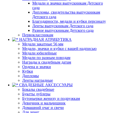
Медали и значки выпускникам Детского
сада
Дипломы, свидетельства выпускникам
Детского сада
Благодарности, медали и кубки персоналу
Ленты выпускникам Детского сада
Разное выпускникам Детского сада
Первоклассникам
НАГРАДНАЯ АТРИБУТИКА
Медали закатные 56 мм
Медали, значки и кубки с вашей надписью
Медали юбилейные
Медали по разным поводам
Награды к свадебным датам
Ордена и значки
Кубки
Дипломы
Ленты наградные
СВАДЕБНЫЕ АКСЕССУАРЫ
Бокалы свадебные
Букеты дублеры
Бутоньерки жениху и подружкам
Девичник и мальчишник
Домашний очаг и свечи
Для денег