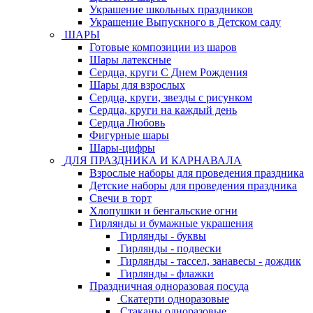
Украшение школьных праздников
Украшение Выпускного в Детском саду
ШАРЫ
Готовые композиции из шаров
Шары латексные
Сердца, круги С Днем Рождения
Шары для взрослых
Сердца, круги, звезды с рисунком
Сердца, круги на каждый день
Сердца Любовь
Фигурные шары
Шары-цифры
ДЛЯ ПРАЗДНИКА И КАРНАВАЛА
Взрослые наборы для проведения праздника
Детские наборы для проведения праздника
Свечи в торт
Хлопушки и бенгальские огни
Гирлянды и бумажные украшения
Гирлянды - буквы
Гирлянды - подвески
Гирлянды - тассел, занавесы - дождик
Гирлянды - флажки
Праздничная одноразовая посуда
Скатерти одноразовые
Стаканы одноразовые