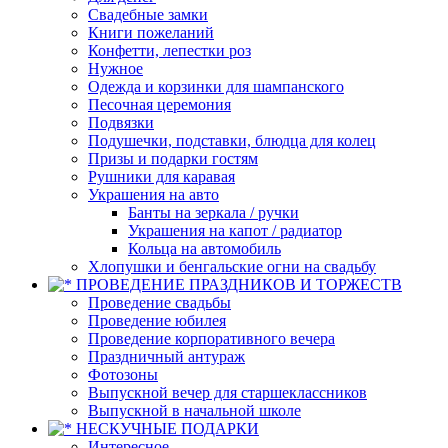
Свадебные замки
Книги пожеланий
Конфетти, лепестки роз
Нужное
Одежда и корзинки для шампанского
Песочная церемония
Подвязки
Подушечки, подставки, блюдца для колец
Призы и подарки гостям
Рушники для каравая
Украшения на авто
Банты на зеркала / ручки
Украшения на капот / радиатор
Кольца на автомобиль
Хлопушки и бенгальские огни на свадьбу
ПРОВЕДЕНИЕ ПРАЗДНИКОВ И ТОРЖЕСТВ
Проведение свадьбы
Проведение юбилея
Проведение корпоративного вечера
Праздничный антураж
Фотозоны
Выпускной вечер для старшеклассников
Выпускной в начальной школе
НЕСКУЧНЫЕ ПОДАРКИ
Интересное