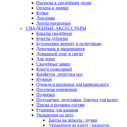
Награды к свадебным датам
Ордена и значки
Кубки
Дипломы
Ленты наградные
СВАДЕБНЫЕ АКСЕССУАРЫ
Бокалы свадебные
Букеты дублеры
Бутоньерки жениху и подружкам
Девичник и мальчишник
Домашний очаг и свечи
Для денег
Свадебные замки
Книги пожеланий
Конфетти, лепестки роз
Нужное
Одежда и корзинки для шампанского
Песочная церемония
Подвязки
Подушечки, подставки, блюдца для колец
Призы и подарки гостям
Рушники для каравая
Украшения на авто
Банты на зеркала / ручки
Украшения на капот / радиатор