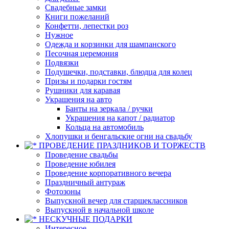
Свадебные замки
Книги пожеланий
Конфетти, лепестки роз
Нужное
Одежда и корзинки для шампанского
Песочная церемония
Подвязки
Подушечки, подставки, блюдца для колец
Призы и подарки гостям
Рушники для каравая
Украшения на авто
Банты на зеркала / ручки
Украшения на капот / радиатор
Кольца на автомобиль
Хлопушки и бенгальские огни на свадьбу
ПРОВЕДЕНИЕ ПРАЗДНИКОВ И ТОРЖЕСТВ
Проведение свадьбы
Проведение юбилея
Проведение корпоративного вечера
Праздничный антураж
Фотозоны
Выпускной вечер для старшеклассников
Выпускной в начальной школе
НЕСКУЧНЫЕ ПОДАРКИ
Интересное