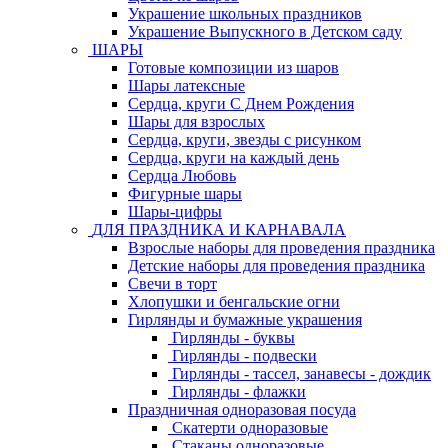
Украшение школьных праздников
Украшение Выпускного в Детском саду
ШАРЫ
Готовые композиции из шаров
Шары латексные
Сердца, круги С Днем Рождения
Шары для взрослых
Сердца, круги, звезды с рисунком
Сердца, круги на каждый день
Сердца Любовь
Фигурные шары
Шары-цифры
ДЛЯ ПРАЗДНИКА И КАРНАВАЛА
Взрослые наборы для проведения праздника
Детские наборы для проведения праздника
Свечи в торт
Хлопушки и бенгальские огни
Гирлянды и бумажные украшения
Гирлянды - буквы
Гирлянды - подвески
Гирлянды - тассел, занавесы - дождик
Гирлянды - флажки
Праздничная одноразовая посуда
Скатерти одноразовые
Стаканы одноразовые