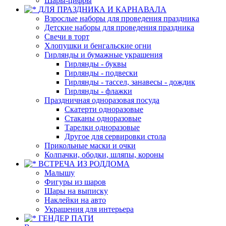
Шары-цифры
ДЛЯ ПРАЗДНИКА И КАРНАВАЛА
Взрослые наборы для проведения праздника
Детские наборы для проведения праздника
Свечи в торт
Хлопушки и бенгальские огни
Гирлянды и бумажные украшения
Гирлянды - буквы
Гирлянды - подвески
Гирлянды - тассел, занавесы - дождик
Гирлянды - флажки
Праздничная одноразовая посуда
Скатерти одноразовые
Стаканы одноразовые
Тарелки одноразовые
Другое для сервировки стола
Прикольные маски и очки
Колпачки, ободки, шляпы, короны
ВСТРЕЧА ИЗ РОДДОМА
Малышу
Фигуры из шаров
Шары на выписку
Наклейки на авто
Украшения для интерьера
ГЕНДЕР ПАТИ