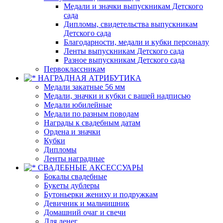
Медали и значки выпускникам Детского
сада
Дипломы, свидетельства выпускникам
Детского сада
Благодарности, медали и кубки персоналу
Ленты выпускникам Детского сада
Разное выпускникам Детского сада
Первоклассникам
НАГРАДНАЯ АТРИБУТИКА
Медали закатные 56 мм
Медали, значки и кубки с вашей надписью
Медали юбилейные
Медали по разным поводам
Награды к свадебным датам
Ордена и значки
Кубки
Дипломы
Ленты наградные
СВАДЕБНЫЕ АКСЕССУАРЫ
Бокалы свадебные
Букеты дублеры
Бутоньерки жениху и подружкам
Девичник и мальчишник
Домашний очаг и свечи
Для денег