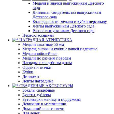
Медали и значки выпускникам Детского
сада
Дипломы, свидетельства выпускникам
Детского сада
Благодарности, медали и кубки персоналу
Ленты выпускникам Детского сада
Разное выпускникам Детского сада
Первоклассникам
НАГРАДНАЯ АТРИБУТИКА
Медали закатные 56 мм
Медали, значки и кубки с вашей надписью
Медали юбилейные
Медали по разным поводам
Награды к свадебным датам
Ордена и значки
Кубки
Дипломы
Ленты наградные
СВАДЕБНЫЕ АКСЕССУАРЫ
Бокалы свадебные
Букеты дублеры
Бутоньерки жениху и подружкам
Девичник и мальчишник
Домашний очаг и свечи
Для денег