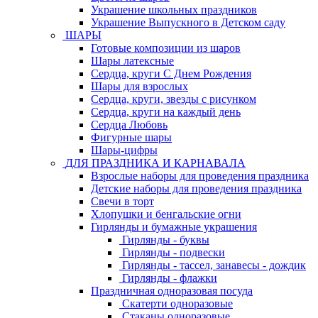
Украшение школьных праздников
Украшение Выпускного в Детском саду
ШАРЫ
Готовые композиции из шаров
Шары латексные
Сердца, круги С Днем Рождения
Шары для взрослых
Сердца, круги, звезды с рисунком
Сердца, круги на каждый день
Сердца Любовь
Фигурные шары
Шары-цифры
ДЛЯ ПРАЗДНИКА И КАРНАВАЛА
Взрослые наборы для проведения праздника
Детские наборы для проведения праздника
Свечи в торт
Хлопушки и бенгальские огни
Гирлянды и бумажные украшения
Гирлянды - буквы
Гирлянды - подвески
Гирлянды - тассел, занавесы - дождик
Гирлянды - флажки
Праздничная одноразовая посуда
Скатерти одноразовые
Стаканы одноразовые