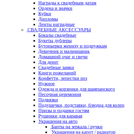
Награды к свадебным датам
Ордена и значки
Кубки
Дипломы
Ленты наградные
СВАДЕБНЫЕ АКСЕССУАРЫ
Бокалы свадебные
Букеты дублеры
Бутоньерки жениху и подружкам
Девичник и мальчишник
Домашний очаг и свечи
Для денег
Свадебные замки
Книги пожеланий
Конфетти, лепестки роз
Нужное
Одежда и корзинки для шампанского
Песочная церемония
Подвязки
Подушечки, подставки, блюдца для колец
Призы и подарки гостям
Рушники для каравая
Украшения на авто
Банты на зеркала / ручки
Украшения на капот / радиатор