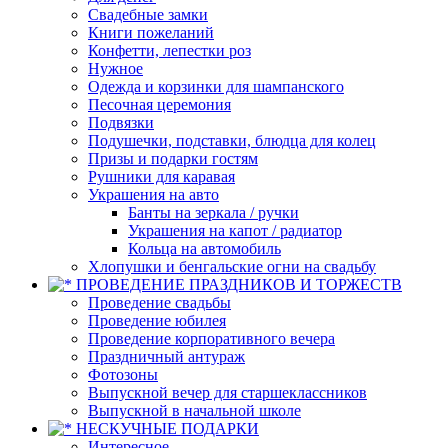
Свадебные замки
Книги пожеланий
Конфетти, лепестки роз
Нужное
Одежда и корзинки для шампанского
Песочная церемония
Подвязки
Подушечки, подставки, блюдца для колец
Призы и подарки гостям
Рушники для каравая
Украшения на авто
Банты на зеркала / ручки
Украшения на капот / радиатор
Кольца на автомобиль
Хлопушки и бенгальские огни на свадьбу
ПРОВЕДЕНИЕ ПРАЗДНИКОВ И ТОРЖЕСТВ
Проведение свадьбы
Проведение юбилея
Проведение корпоративного вечера
Праздничный антураж
Фотозоны
Выпускной вечер для старшеклассников
Выпускной в начальной школе
НЕСКУЧНЫЕ ПОДАРКИ
Интересное