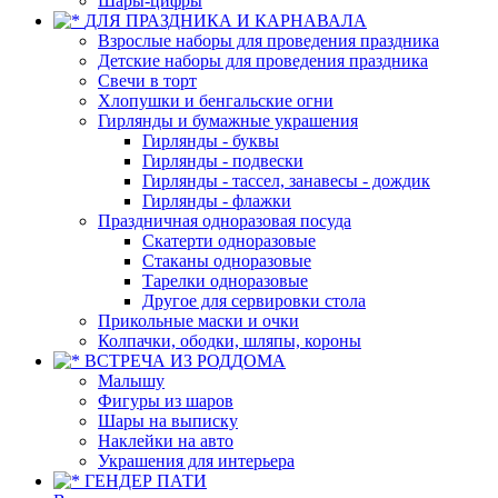
Шары-цифры
ДЛЯ ПРАЗДНИКА И КАРНАВАЛА
Взрослые наборы для проведения праздника
Детские наборы для проведения праздника
Свечи в торт
Хлопушки и бенгальские огни
Гирлянды и бумажные украшения
Гирлянды - буквы
Гирлянды - подвески
Гирлянды - тассел, занавесы - дождик
Гирлянды - флажки
Праздничная одноразовая посуда
Скатерти одноразовые
Стаканы одноразовые
Тарелки одноразовые
Другое для сервировки стола
Прикольные маски и очки
Колпачки, ободки, шляпы, короны
ВСТРЕЧА ИЗ РОДДОМА
Малышу
Фигуры из шаров
Шары на выписку
Наклейки на авто
Украшения для интерьера
ГЕНДЕР ПАТИ