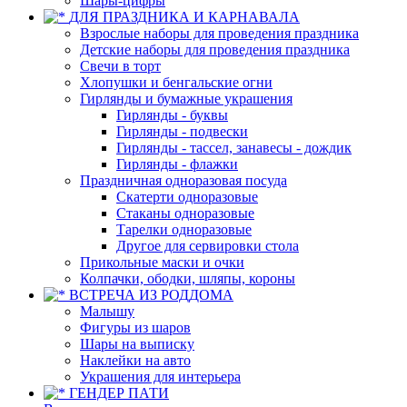
Шары-цифры
ДЛЯ ПРАЗДНИКА И КАРНАВАЛА
Взрослые наборы для проведения праздника
Детские наборы для проведения праздника
Свечи в торт
Хлопушки и бенгальские огни
Гирлянды и бумажные украшения
Гирлянды - буквы
Гирлянды - подвески
Гирлянды - тассел, занавесы - дождик
Гирлянды - флажки
Праздничная одноразовая посуда
Скатерти одноразовые
Стаканы одноразовые
Тарелки одноразовые
Другое для сервировки стола
Прикольные маски и очки
Колпачки, ободки, шляпы, короны
ВСТРЕЧА ИЗ РОДДОМА
Малышу
Фигуры из шаров
Шары на выписку
Наклейки на авто
Украшения для интерьера
ГЕНДЕР ПАТИ