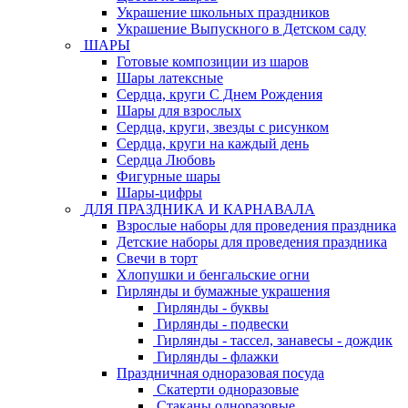
Украшение школьных праздников
Украшение Выпускного в Детском саду
ШАРЫ
Готовые композиции из шаров
Шары латексные
Сердца, круги С Днем Рождения
Шары для взрослых
Сердца, круги, звезды с рисунком
Сердца, круги на каждый день
Сердца Любовь
Фигурные шары
Шары-цифры
ДЛЯ ПРАЗДНИКА И КАРНАВАЛА
Взрослые наборы для проведения праздника
Детские наборы для проведения праздника
Свечи в торт
Хлопушки и бенгальские огни
Гирлянды и бумажные украшения
Гирлянды - буквы
Гирлянды - подвески
Гирлянды - тассел, занавесы - дождик
Гирлянды - флажки
Праздничная одноразовая посуда
Скатерти одноразовые
Стаканы одноразовые