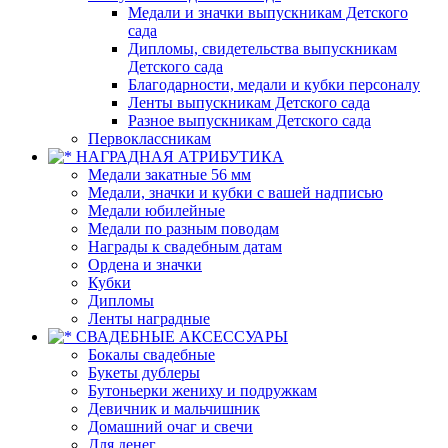
Медали и значки выпускникам Детского
сада
Дипломы, свидетельства выпускникам
Детского сада
Благодарности, медали и кубки персоналу
Ленты выпускникам Детского сада
Разное выпускникам Детского сада
Первоклассникам
НАГРАДНАЯ АТРИБУТИКА
Медали закатные 56 мм
Медали, значки и кубки с вашей надписью
Медали юбилейные
Медали по разным поводам
Награды к свадебным датам
Ордена и значки
Кубки
Дипломы
Ленты наградные
СВАДЕБНЫЕ АКСЕССУАРЫ
Бокалы свадебные
Букеты дублеры
Бутоньерки жениху и подружкам
Девичник и мальчишник
Домашний очаг и свечи
Для денег