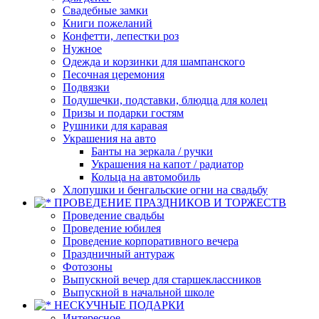
Свадебные замки
Книги пожеланий
Конфетти, лепестки роз
Нужное
Одежда и корзинки для шампанского
Песочная церемония
Подвязки
Подушечки, подставки, блюдца для колец
Призы и подарки гостям
Рушники для каравая
Украшения на авто
Банты на зеркала / ручки
Украшения на капот / радиатор
Кольца на автомобиль
Хлопушки и бенгальские огни на свадьбу
ПРОВЕДЕНИЕ ПРАЗДНИКОВ И ТОРЖЕСТВ
Проведение свадьбы
Проведение юбилея
Проведение корпоративного вечера
Праздничный антураж
Фотозоны
Выпускной вечер для старшеклассников
Выпускной в начальной школе
НЕСКУЧНЫЕ ПОДАРКИ
Интересное