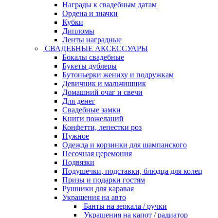
Награды к свадебным датам
Ордена и значки
Кубки
Дипломы
Ленты наградные
СВАДЕБНЫЕ АКСЕССУАРЫ
Бокалы свадебные
Букеты дублеры
Бутоньерки жениху и подружкам
Девичник и мальчишник
Домашний очаг и свечи
Для денег
Свадебные замки
Книги пожеланий
Конфетти, лепестки роз
Нужное
Одежда и корзинки для шампанского
Песочная церемония
Подвязки
Подушечки, подставки, блюдца для колец
Призы и подарки гостям
Рушники для каравая
Украшения на авто
Банты на зеркала / ручки
Украшения на капот / радиатор