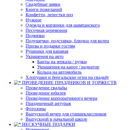
Свадебные замки
Книги пожеланий
Конфетти, лепестки роз
Нужное
Одежда и корзинки для шампанского
Песочная церемония
Подвязки
Подушечки, подставки, блюдца для колец
Призы и подарки гостям
Рушники для каравая
Украшения на авто
Банты на зеркала / ручки
Украшения на капот / радиатор
Кольца на автомобиль
Хлопушки и бенгальские огни на свадьбу
ПРОВЕДЕНИЕ ПРАЗДНИКОВ И ТОРЖЕСТВ
Проведение свадьбы
Проведение юбилея
Проведение корпоративного вечера
Праздничный антураж
Фотозоны
Выпускной вечер для старшеклассников
Выпускной в начальной школе
НЕСКУЧНЫЕ ПОДАРКИ
Интересное