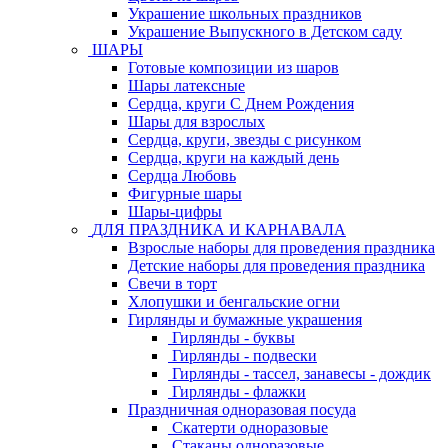
Украшение школьных праздников
Украшение Выпускного в Детском саду
ШАРЫ
Готовые композиции из шаров
Шары латексные
Сердца, круги С Днем Рождения
Шары для взрослых
Сердца, круги, звезды с рисунком
Сердца, круги на каждый день
Сердца Любовь
Фигурные шары
Шары-цифры
ДЛЯ ПРАЗДНИКА И КАРНАВАЛА
Взрослые наборы для проведения праздника
Детские наборы для проведения праздника
Свечи в торт
Хлопушки и бенгальские огни
Гирлянды и бумажные украшения
Гирлянды - буквы
Гирлянды - подвески
Гирлянды - тассел, занавесы - дождик
Гирлянды - флажки
Праздничная одноразовая посуда
Скатерти одноразовые
Стаканы одноразовые