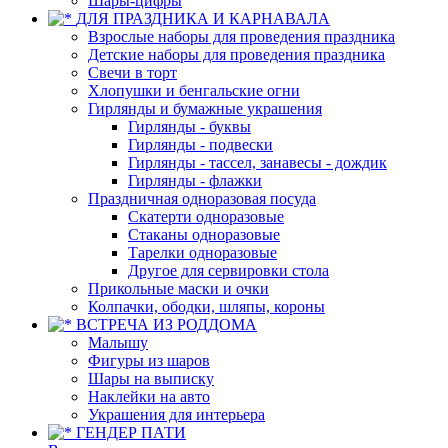
Шары-цифры
ДЛЯ ПРАЗДНИКА И КАРНАВАЛА
Взрослые наборы для проведения праздника
Детские наборы для проведения праздника
Свечи в торт
Хлопушки и бенгальские огни
Гирлянды и бумажные украшения
Гирлянды - буквы
Гирлянды - подвески
Гирлянды - тассел, занавесы - дождик
Гирлянды - флажки
Праздничная одноразовая посуда
Скатерти одноразовые
Стаканы одноразовые
Тарелки одноразовые
Другое для сервировки стола
Прикольные маски и очки
Колпачки, ободки, шляпы, короны
ВСТРЕЧА ИЗ РОДДОМА
Малышу
Фигуры из шаров
Шары на выписку
Наклейки на авто
Украшения для интерьера
ГЕНДЕР ПАТИ