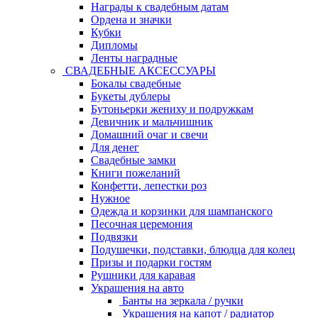
Награды к свадебным датам
Ордена и значки
Кубки
Дипломы
Ленты наградные
СВАДЕБНЫЕ АКСЕССУАРЫ
Бокалы свадебные
Букеты дублеры
Бутоньерки жениху и подружкам
Девичник и мальчишник
Домашний очаг и свечи
Для денег
Свадебные замки
Книги пожеланий
Конфетти, лепестки роз
Нужное
Одежда и корзинки для шампанского
Песочная церемония
Подвязки
Подушечки, подставки, блюдца для колец
Призы и подарки гостям
Рушники для каравая
Украшения на авто
Банты на зеркала / ручки
Украшения на капот / радиатор