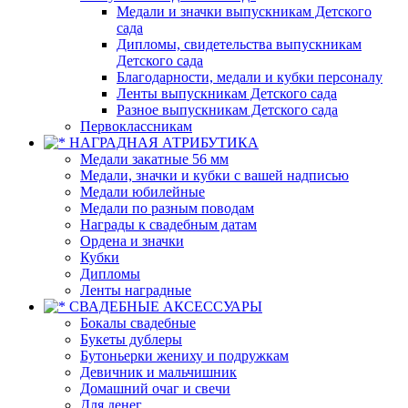
Медали и значки выпускникам Детского
сада
Дипломы, свидетельства выпускникам
Детского сада
Благодарности, медали и кубки персоналу
Ленты выпускникам Детского сада
Разное выпускникам Детского сада
Первоклассникам
НАГРАДНАЯ АТРИБУТИКА
Медали закатные 56 мм
Медали, значки и кубки с вашей надписью
Медали юбилейные
Медали по разным поводам
Награды к свадебным датам
Ордена и значки
Кубки
Дипломы
Ленты наградные
СВАДЕБНЫЕ АКСЕССУАРЫ
Бокалы свадебные
Букеты дублеры
Бутоньерки жениху и подружкам
Девичник и мальчишник
Домашний очаг и свечи
Для денег