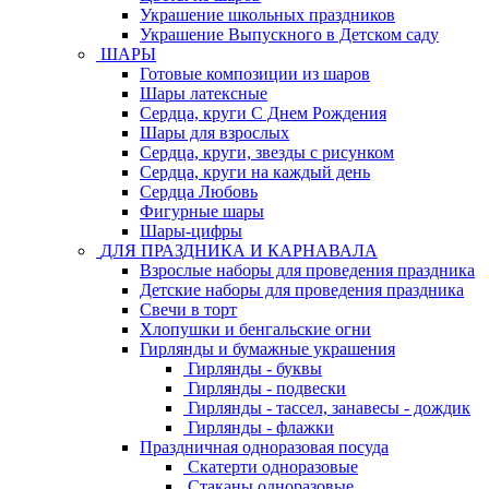
Украшение школьных праздников
Украшение Выпускного в Детском саду
ШАРЫ
Готовые композиции из шаров
Шары латексные
Сердца, круги С Днем Рождения
Шары для взрослых
Сердца, круги, звезды с рисунком
Сердца, круги на каждый день
Сердца Любовь
Фигурные шары
Шары-цифры
ДЛЯ ПРАЗДНИКА И КАРНАВАЛА
Взрослые наборы для проведения праздника
Детские наборы для проведения праздника
Свечи в торт
Хлопушки и бенгальские огни
Гирлянды и бумажные украшения
Гирлянды - буквы
Гирлянды - подвески
Гирлянды - тассел, занавесы - дождик
Гирлянды - флажки
Праздничная одноразовая посуда
Скатерти одноразовые
Стаканы одноразовые