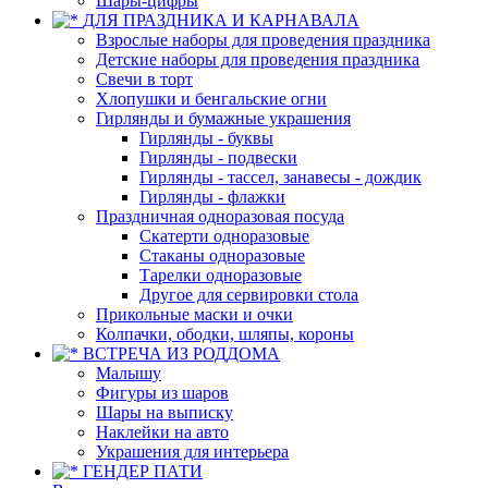
Шары-цифры
ДЛЯ ПРАЗДНИКА И КАРНАВАЛА
Взрослые наборы для проведения праздника
Детские наборы для проведения праздника
Свечи в торт
Хлопушки и бенгальские огни
Гирлянды и бумажные украшения
Гирлянды - буквы
Гирлянды - подвески
Гирлянды - тассел, занавесы - дождик
Гирлянды - флажки
Праздничная одноразовая посуда
Скатерти одноразовые
Стаканы одноразовые
Тарелки одноразовые
Другое для сервировки стола
Прикольные маски и очки
Колпачки, ободки, шляпы, короны
ВСТРЕЧА ИЗ РОДДОМА
Малышу
Фигуры из шаров
Шары на выписку
Наклейки на авто
Украшения для интерьера
ГЕНДЕР ПАТИ