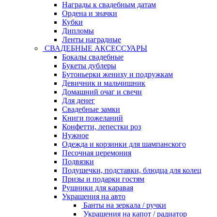
Награды к свадебным датам
Ордена и значки
Кубки
Дипломы
Ленты наградные
СВАДЕБНЫЕ АКСЕССУАРЫ
Бокалы свадебные
Букеты дублеры
Бутоньерки жениху и подружкам
Девичник и мальчишник
Домашний очаг и свечи
Для денег
Свадебные замки
Книги пожеланий
Конфетти, лепестки роз
Нужное
Одежда и корзинки для шампанского
Песочная церемония
Подвязки
Подушечки, подставки, блюдца для колец
Призы и подарки гостям
Рушники для каравая
Украшения на авто
Банты на зеркала / ручки
Украшения на капот / радиатор