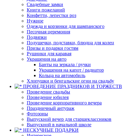
Свадебные замки
Книги пожеланий
Конфетти, лепестки роз
Нужное
Одежда и корзинки для шампанского
Песочная церемония
Подвязки
Подушечки, подставки, блюдца для колец
Призы и подарки гостям
Рушники для каравая
Украшения на авто
Банты на зеркала / ручки
Украшения на капот / радиатор
Кольца на автомобиль
Хлопушки и бенгальские огни на свадьбу
ПРОВЕДЕНИЕ ПРАЗДНИКОВ И ТОРЖЕСТВ
Проведение свадьбы
Проведение юбилея
Проведение корпоративного вечера
Праздничный антураж
Фотозоны
Выпускной вечер для старшеклассников
Выпускной в начальной школе
НЕСКУЧНЫЕ ПОДАРКИ
Интересное