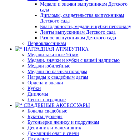
Медали и значки выпускникам Детского
сада
Дипломы, свидетельства выпускникам
Детского сада
Благодарности, медали и кубки персоналу
Ленты выпускникам Детского сада
Разное выпускникам Детского сада
Первоклассникам
НАГРАДНАЯ АТРИБУТИКА
Медали закатные 56 мм
Медали, значки и кубки с вашей надписью
Медали юбилейные
Медали по разным поводам
Награды к свадебным датам
Ордена и значки
Кубки
Дипломы
Ленты наградные
СВАДЕБНЫЕ АКСЕССУАРЫ
Бокалы свадебные
Букеты дублеры
Бутоньерки жениху и подружкам
Девичник и мальчишник
Домашний очаг и свечи
Для денег