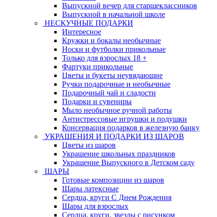
Выпускной вечер для старшеклассников
Выпускной в начальной школе
НЕСКУЧНЫЕ ПОДАРКИ
Интересное
Кружки и бокалы необычные
Носки и футболки прикольные
Только для взрослых 18 +
Фартуки прикольные
Цветы и букеты неувядающие
Ручки подарочные и необычные
Подарочный чай и сладости
Подарки и сувениры
Мыло необычное ручной работы
Антистрессовые игрушки и подушки
Консервация подарков в железную банку
УКРАШЕНИЯ И ПОДАРКИ ИЗ ШАРОВ
Цветы из шаров
Украшение школьных праздников
Украшение Выпускного в Детском саду
ШАРЫ
Готовые композиции из шаров
Шары латексные
Сердца, круги С Днем Рождения
Шары для взрослых
Сердца, круги, звезды с рисунком