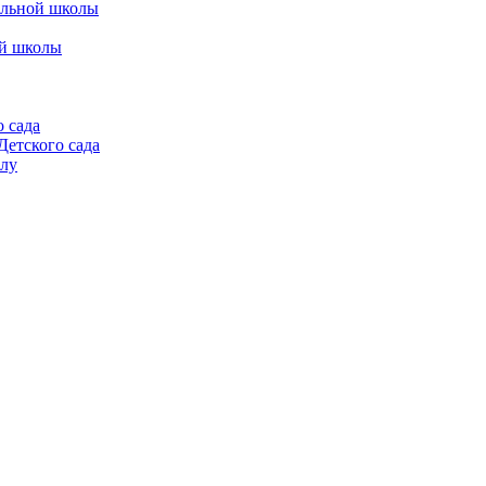
альной школы
ой школы
 сада
етского сада
алу