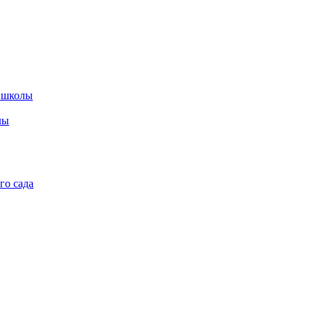
 школы
лы
го сада