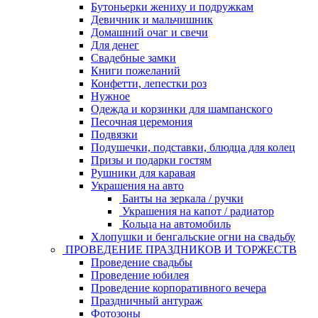
Бутоньерки жениху и подружкам
Девичник и мальчишник
Домашний очаг и свечи
Для денег
Свадебные замки
Книги пожеланий
Конфетти, лепестки роз
Нужное
Одежда и корзинки для шампанского
Песочная церемония
Подвязки
Подушечки, подставки, блюдца для колец
Призы и подарки гостям
Рушники для каравая
Украшения на авто
Банты на зеркала / ручки
Украшения на капот / радиатор
Кольца на автомобиль
Хлопушки и бенгальские огни на свадьбу
ПРОВЕДЕНИЕ ПРАЗДНИКОВ И ТОРЖЕСТВ
Проведение свадьбы
Проведение юбилея
Проведение корпоративного вечера
Праздничный антураж
Фотозоны