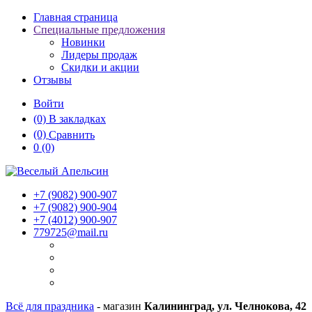
Главная страница
Специальные предложения
Новинки
Лидеры продаж
Скидки и акции
Отзывы
Войти
(0)
В закладках
(0)
Сравнить
0
(0)
+7 (9082)
900-907
+7 (9082)
900-904
+7 (4012)
900-907
779725@mail.ru
Всё для праздника
- магазин
Калининград, ул. Челнокова, 42