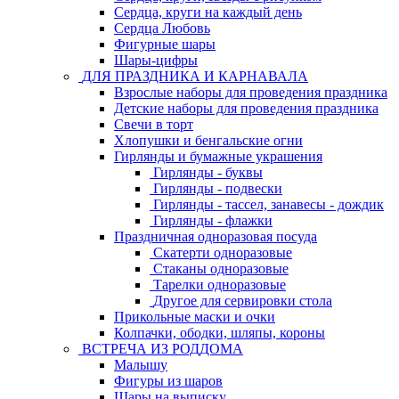
Сердца, круги на каждый день
Сердца Любовь
Фигурные шары
Шары-цифры
ДЛЯ ПРАЗДНИКА И КАРНАВАЛА
Взрослые наборы для проведения праздника
Детские наборы для проведения праздника
Свечи в торт
Хлопушки и бенгальские огни
Гирлянды и бумажные украшения
Гирлянды - буквы
Гирлянды - подвески
Гирлянды - тассел, занавесы - дождик
Гирлянды - флажки
Праздничная одноразовая посуда
Скатерти одноразовые
Стаканы одноразовые
Тарелки одноразовые
Другое для сервировки стола
Прикольные маски и очки
Колпачки, ободки, шляпы, короны
ВСТРЕЧА ИЗ РОДДОМА
Малышу
Фигуры из шаров
Шары на выписку