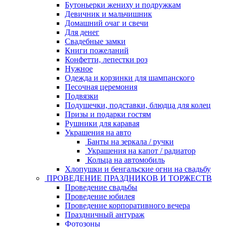
Бутоньерки жениху и подружкам
Девичник и мальчишник
Домашний очаг и свечи
Для денег
Свадебные замки
Книги пожеланий
Конфетти, лепестки роз
Нужное
Одежда и корзинки для шампанского
Песочная церемония
Подвязки
Подушечки, подставки, блюдца для колец
Призы и подарки гостям
Рушники для каравая
Украшения на авто
Банты на зеркала / ручки
Украшения на капот / радиатор
Кольца на автомобиль
Хлопушки и бенгальские огни на свадьбу
ПРОВЕДЕНИЕ ПРАЗДНИКОВ И ТОРЖЕСТВ
Проведение свадьбы
Проведение юбилея
Проведение корпоративного вечера
Праздничный антураж
Фотозоны