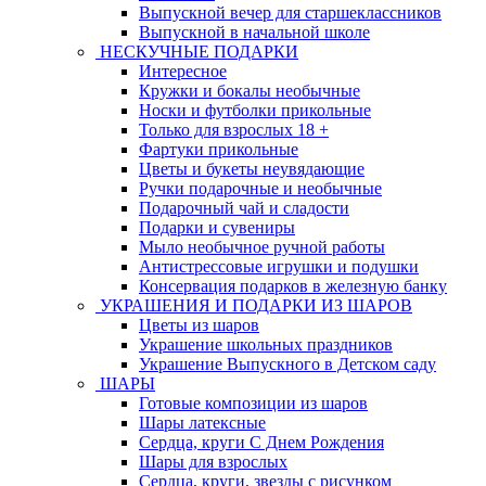
Выпускной вечер для старшеклассников
Выпускной в начальной школе
НЕСКУЧНЫЕ ПОДАРКИ
Интересное
Кружки и бокалы необычные
Носки и футболки прикольные
Только для взрослых 18 +
Фартуки прикольные
Цветы и букеты неувядающие
Ручки подарочные и необычные
Подарочный чай и сладости
Подарки и сувениры
Мыло необычное ручной работы
Антистрессовые игрушки и подушки
Консервация подарков в железную банку
УКРАШЕНИЯ И ПОДАРКИ ИЗ ШАРОВ
Цветы из шаров
Украшение школьных праздников
Украшение Выпускного в Детском саду
ШАРЫ
Готовые композиции из шаров
Шары латексные
Сердца, круги С Днем Рождения
Шары для взрослых
Сердца, круги, звезды с рисунком