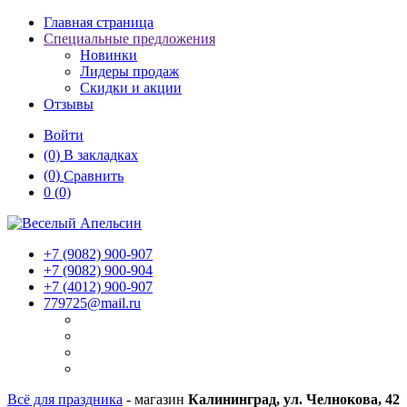
Главная страница
Специальные предложения
Новинки
Лидеры продаж
Скидки и акции
Отзывы
Войти
(0)
В закладках
(0)
Сравнить
0
(0)
+7 (9082)
900-907
+7 (9082)
900-904
+7 (4012)
900-907
779725@mail.ru
Всё для праздника
- магазин
Калининград, ул. Челнокова, 42