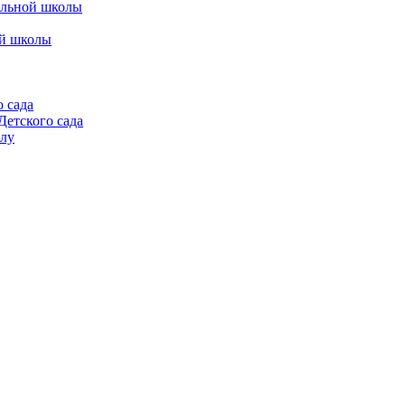
альной школы
ой школы
 сада
етского сада
алу