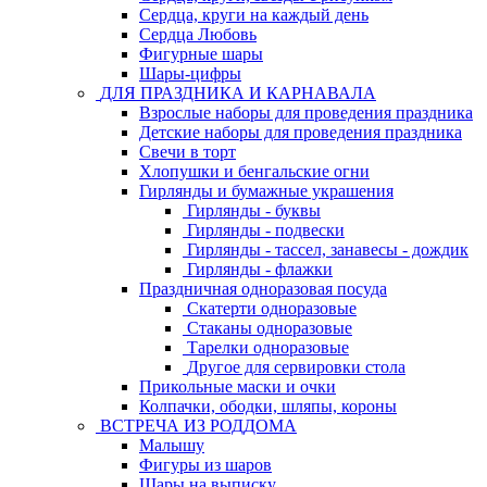
Сердца, круги на каждый день
Сердца Любовь
Фигурные шары
Шары-цифры
ДЛЯ ПРАЗДНИКА И КАРНАВАЛА
Взрослые наборы для проведения праздника
Детские наборы для проведения праздника
Свечи в торт
Хлопушки и бенгальские огни
Гирлянды и бумажные украшения
Гирлянды - буквы
Гирлянды - подвески
Гирлянды - тассел, занавесы - дождик
Гирлянды - флажки
Праздничная одноразовая посуда
Скатерти одноразовые
Стаканы одноразовые
Тарелки одноразовые
Другое для сервировки стола
Прикольные маски и очки
Колпачки, ободки, шляпы, короны
ВСТРЕЧА ИЗ РОДДОМА
Малышу
Фигуры из шаров
Шары на выписку