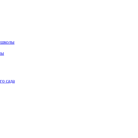
 школы
лы
го сада