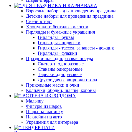
Шары-цифры
ДЛЯ ПРАЗДНИКА И КАРНАВАЛА
Взрослые наборы для проведения праздника
Детские наборы для проведения праздника
Свечи в торт
Хлопушки и бенгальские огни
Гирлянды и бумажные украшения
Гирлянды - буквы
Гирлянды - подвески
Гирлянды - тассел, занавесы - дождик
Гирлянды - флажки
Праздничная одноразовая посуда
Скатерти одноразовые
Стаканы одноразовые
Тарелки одноразовые
Другое для сервировки стола
Прикольные маски и очки
Колпачки, ободки, шляпы, короны
ВСТРЕЧА ИЗ РОДДОМА
Малышу
Фигуры из шаров
Шары на выписку
Наклейки на авто
Украшения для интерьера
ГЕНДЕР ПАТИ