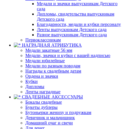
Медали и значки выпускникам Детского
сада
Дипломы, свидетельства выпускникам
Детского сада
Благодарности, медали и кубки персоналу
Ленты выпускникам Детского сада
Разное выпускникам Детского сада
Первоклассникам
НАГРАДНАЯ АТРИБУТИКА
Медали закатные 56 мм
Медали, значки и кубки с вашей надписью
Медали юбилейные
Медали по разным поводам
Награды к свадебным датам
Ордена и значки
Кубки
Дипломы
Ленты наградные
СВАДЕБНЫЕ АКСЕССУАРЫ
Бокалы свадебные
Букеты дублеры
Бутоньерки жениху и подружкам
Девичник и мальчишник
Домашний очаг и свечи
Для денег