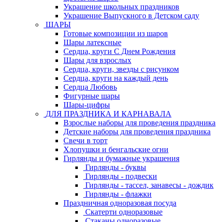
Украшение школьных праздников
Украшение Выпускного в Детском саду
ШАРЫ
Готовые композиции из шаров
Шары латексные
Сердца, круги С Днем Рождения
Шары для взрослых
Сердца, круги, звезды с рисунком
Сердца, круги на каждый день
Сердца Любовь
Фигурные шары
Шары-цифры
ДЛЯ ПРАЗДНИКА И КАРНАВАЛА
Взрослые наборы для проведения праздника
Детские наборы для проведения праздника
Свечи в торт
Хлопушки и бенгальские огни
Гирлянды и бумажные украшения
Гирлянды - буквы
Гирлянды - подвески
Гирлянды - тассел, занавесы - дождик
Гирлянды - флажки
Праздничная одноразовая посуда
Скатерти одноразовые
Стаканы одноразовые