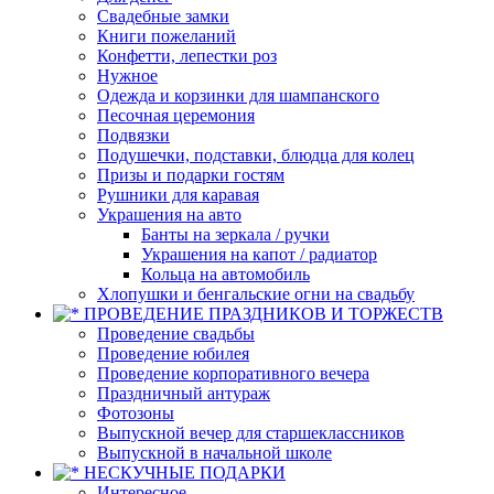
Свадебные замки
Книги пожеланий
Конфетти, лепестки роз
Нужное
Одежда и корзинки для шампанского
Песочная церемония
Подвязки
Подушечки, подставки, блюдца для колец
Призы и подарки гостям
Рушники для каравая
Украшения на авто
Банты на зеркала / ручки
Украшения на капот / радиатор
Кольца на автомобиль
Хлопушки и бенгальские огни на свадьбу
ПРОВЕДЕНИЕ ПРАЗДНИКОВ И ТОРЖЕСТВ
Проведение свадьбы
Проведение юбилея
Проведение корпоративного вечера
Праздничный антураж
Фотозоны
Выпускной вечер для старшеклассников
Выпускной в начальной школе
НЕСКУЧНЫЕ ПОДАРКИ
Интересное