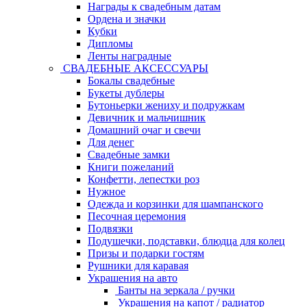
Награды к свадебным датам
Ордена и значки
Кубки
Дипломы
Ленты наградные
СВАДЕБНЫЕ АКСЕССУАРЫ
Бокалы свадебные
Букеты дублеры
Бутоньерки жениху и подружкам
Девичник и мальчишник
Домашний очаг и свечи
Для денег
Свадебные замки
Книги пожеланий
Конфетти, лепестки роз
Нужное
Одежда и корзинки для шампанского
Песочная церемония
Подвязки
Подушечки, подставки, блюдца для колец
Призы и подарки гостям
Рушники для каравая
Украшения на авто
Банты на зеркала / ручки
Украшения на капот / радиатор