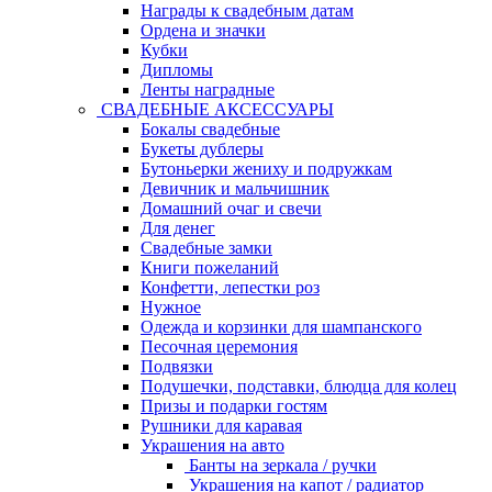
Награды к свадебным датам
Ордена и значки
Кубки
Дипломы
Ленты наградные
СВАДЕБНЫЕ АКСЕССУАРЫ
Бокалы свадебные
Букеты дублеры
Бутоньерки жениху и подружкам
Девичник и мальчишник
Домашний очаг и свечи
Для денег
Свадебные замки
Книги пожеланий
Конфетти, лепестки роз
Нужное
Одежда и корзинки для шампанского
Песочная церемония
Подвязки
Подушечки, подставки, блюдца для колец
Призы и подарки гостям
Рушники для каравая
Украшения на авто
Банты на зеркала / ручки
Украшения на капот / радиатор