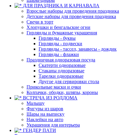
Шары-цифры
ДЛЯ ПРАЗДНИКА И КАРНАВАЛА
Взрослые наборы для проведения праздника
Детские наборы для проведения праздника
Свечи в торт
Хлопушки и бенгальские огни
Гирлянды и бумажные украшения
Гирлянды - буквы
Гирлянды - подвески
Гирлянды - тассел, занавесы - дождик
Гирлянды - флажки
Праздничная одноразовая посуда
Скатерти одноразовые
Стаканы одноразовые
Тарелки одноразовые
Другое для сервировки стола
Прикольные маски и очки
Колпачки, ободки, шляпы, короны
ВСТРЕЧА ИЗ РОДДОМА
Малышу
Фигуры из шаров
Шары на выписку
Наклейки на авто
Украшения для интерьера
ГЕНДЕР ПАТИ