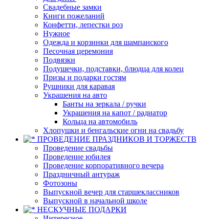
Свадебные замки
Книги пожеланий
Конфетти, лепестки роз
Нужное
Одежда и корзинки для шампанского
Песочная церемония
Подвязки
Подушечки, подставки, блюдца для колец
Призы и подарки гостям
Рушники для каравая
Украшения на авто
Банты на зеркала / ручки
Украшения на капот / радиатор
Кольца на автомобиль
Хлопушки и бенгальские огни на свадьбу
ПРОВЕДЕНИЕ ПРАЗДНИКОВ И ТОРЖЕСТВ
Проведение свадьбы
Проведение юбилея
Проведение корпоративного вечера
Праздничный антураж
Фотозоны
Выпускной вечер для старшеклассников
Выпускной в начальной школе
НЕСКУЧНЫЕ ПОДАРКИ
Интересное