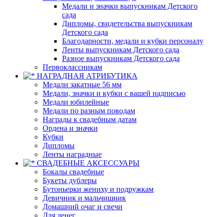
Медали и значки выпускникам Детского
сада
Дипломы, свидетельства выпускникам
Детского сада
Благодарности, медали и кубки персоналу
Ленты выпускникам Детского сада
Разное выпускникам Детского сада
Первоклассникам
НАГРАДНАЯ АТРИБУТИКА
Медали закатные 56 мм
Медали, значки и кубки с вашей надписью
Медали юбилейные
Медали по разным поводам
Награды к свадебным датам
Ордена и значки
Кубки
Дипломы
Ленты наградные
СВАДЕБНЫЕ АКСЕССУАРЫ
Бокалы свадебные
Букеты дублеры
Бутоньерки жениху и подружкам
Девичник и мальчишник
Домашний очаг и свечи
Для денег