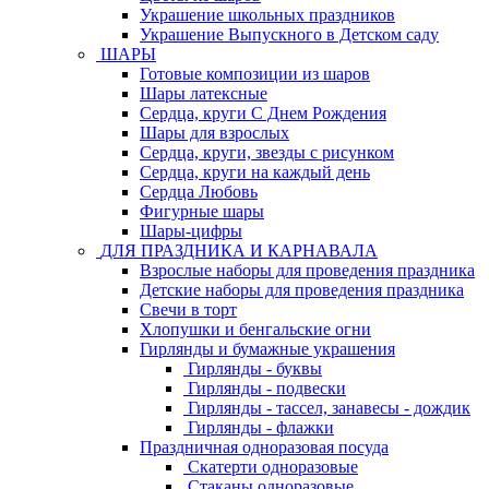
Украшение школьных праздников
Украшение Выпускного в Детском саду
ШАРЫ
Готовые композиции из шаров
Шары латексные
Сердца, круги С Днем Рождения
Шары для взрослых
Сердца, круги, звезды с рисунком
Сердца, круги на каждый день
Сердца Любовь
Фигурные шары
Шары-цифры
ДЛЯ ПРАЗДНИКА И КАРНАВАЛА
Взрослые наборы для проведения праздника
Детские наборы для проведения праздника
Свечи в торт
Хлопушки и бенгальские огни
Гирлянды и бумажные украшения
Гирлянды - буквы
Гирлянды - подвески
Гирлянды - тассел, занавесы - дождик
Гирлянды - флажки
Праздничная одноразовая посуда
Скатерти одноразовые
Стаканы одноразовые