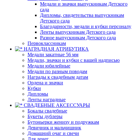
Медали и значки выпускникам Детского
сада
Дипломы, свидетельства выпускникам
Детского сада
Благодарности, медали и кубки персоналу
Ленты выпускникам Детского сада
Разное выпускникам Детского сада
Первоклассникам
НАГРАДНАЯ АТРИБУТИКА
Медали закатные 56 мм
Медали, значки и кубки с вашей надписью
Медали юбилейные
Медали по разным поводам
Награды к свадебным датам
Ордена и значки
Кубки
Дипломы
Ленты наградные
СВАДЕБНЫЕ АКСЕССУАРЫ
Бокалы свадебные
Букеты дублеры
Бутоньерки жениху и подружкам
Девичник и мальчишник
Домашний очаг и свечи
Для денег