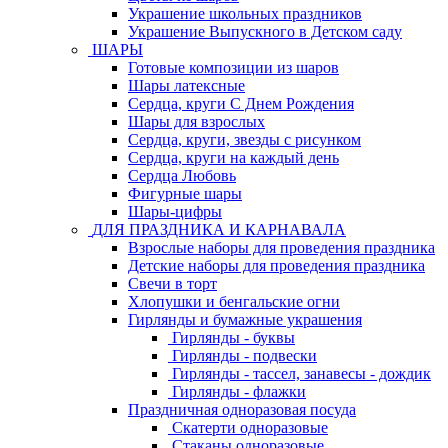
Украшение школьных праздников
Украшение Выпускного в Детском саду
ШАРЫ
Готовые композиции из шаров
Шары латексные
Сердца, круги С Днем Рождения
Шары для взрослых
Сердца, круги, звезды с рисунком
Сердца, круги на каждый день
Сердца Любовь
Фигурные шары
Шары-цифры
ДЛЯ ПРАЗДНИКА И КАРНАВАЛА
Взрослые наборы для проведения праздника
Детские наборы для проведения праздника
Свечи в торт
Хлопушки и бенгальские огни
Гирлянды и бумажные украшения
Гирлянды - буквы
Гирлянды - подвески
Гирлянды - тассел, занавесы - дождик
Гирлянды - флажки
Праздничная одноразовая посуда
Скатерти одноразовые
Стаканы одноразовые