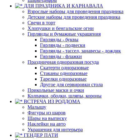
Шары-цифры
ДЛЯ ПРАЗДНИКА И КАРНАВАЛА
Взрослые наборы для проведения праздника
Детские наборы для проведения праздника
Свечи в торт
Хлопушки и бенгальские огни
Гирлянды и бумажные украшения
Гирлянды - буквы
Гирлянды - подвески
Гирлянды - тассел, занавесы - дождик
Гирлянды - флажки
Праздничная одноразовая посуда
Скатерти одноразовые
Стаканы одноразовые
Тарелки одноразовые
Другое для сервировки стола
Прикольные маски и очки
Колпачки, ободки, шляпы, короны
ВСТРЕЧА ИЗ РОДДОМА
Малышу
Фигуры из шаров
Шары на выписку
Наклейки на авто
Украшения для интерьера
ГЕНДЕР ПАТИ