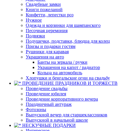
Свадебные замки
Книги пожеланий
Конфетти, лепестки роз
Нужное
Одежда и корзинки для шампанского
Песочная церемония
Подвязки
Подушечки, подставки, блюдца для колец
Призы и подарки гостям
Рушники для каравая
Украшения на авто
Банты на зеркала / ручки
Украшения на капот / радиатор
Кольца на автомобиль
Хлопушки и бенгальские огни на свадьбу
ПРОВЕДЕНИЕ ПРАЗДНИКОВ И ТОРЖЕСТВ
Проведение свадьбы
Проведение юбилея
Проведение корпоративного вечера
Праздничный антураж
Фотозоны
Выпускной вечер для старшеклассников
Выпускной в начальной школе
НЕСКУЧНЫЕ ПОДАРКИ
Интересное