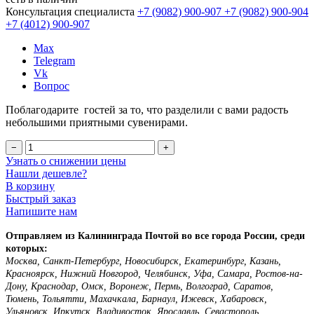
Консультация специалиста
+7 (9082)
900-907
+7 (9082)
900-904
+7 (4012)
900-907
Max
Telegram
Vk
Вопрос
Поблагодарите гостей за то, что разделили с вами радость
небольшими приятными сувенирами.
−
+
Узнать о снижении цены
Нашли дешевле?
В корзину
Быстрый заказ
Напишите нам
Отправляем из Калининграда Почтой во все города России, среди
которых:
Москва, Санкт-Петербург, Новосибирск, Екатеринбург, Казань,
Красноярск, Нижний Новгород, Челябинск, Уфа, Самара, Ростов-на-
Дону, Краснодар, Омск, Воронеж, Пермь, Волгоград, Саратов,
Тюмень, Тольятти, Махачкала, Барнаул, Ижевск, Хабаровск,
Ульяновск, Иркутск, Владивосток, Ярославль, Севастополь,