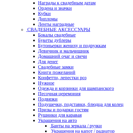
Награды к свадебным датам
Ордена и значки
Кубки
Дипломы
Ленты наградные
СВАДЕБНЫЕ АКСЕССУАРЫ
Бокалы свадебные
Букеты дублеры
Бутоньерки жениху и подружкам
Девичник и мальчишник
Домашний очаг и свечи
Для денег
Свадебные замки
Книги пожеланий
Конфетти, лепестки роз
Нужное
Одежда и корзинки для шампанского
Песочная церемония
Подвязки
Подушечки, подставки, блюдца для колец
Призы и подарки гостям
Рушники для каравая
Украшения на авто
Банты на зеркала / ручки
Украшения на капот / радиатор