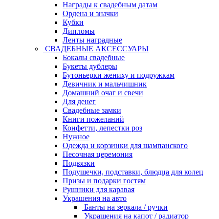
Награды к свадебным датам
Ордена и значки
Кубки
Дипломы
Ленты наградные
СВАДЕБНЫЕ АКСЕССУАРЫ
Бокалы свадебные
Букеты дублеры
Бутоньерки жениху и подружкам
Девичник и мальчишник
Домашний очаг и свечи
Для денег
Свадебные замки
Книги пожеланий
Конфетти, лепестки роз
Нужное
Одежда и корзинки для шампанского
Песочная церемония
Подвязки
Подушечки, подставки, блюдца для колец
Призы и подарки гостям
Рушники для каравая
Украшения на авто
Банты на зеркала / ручки
Украшения на капот / радиатор