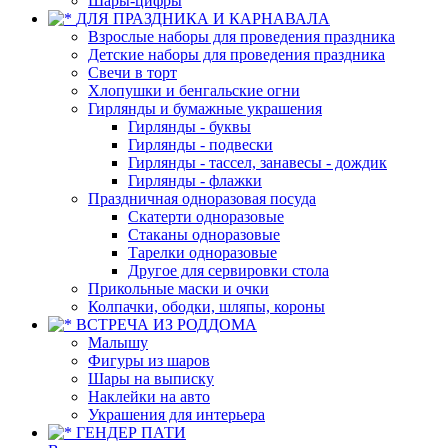
Шары-цифры
ДЛЯ ПРАЗДНИКА И КАРНАВАЛА
Взрослые наборы для проведения праздника
Детские наборы для проведения праздника
Свечи в торт
Хлопушки и бенгальские огни
Гирлянды и бумажные украшения
Гирлянды - буквы
Гирлянды - подвески
Гирлянды - тассел, занавесы - дождик
Гирлянды - флажки
Праздничная одноразовая посуда
Скатерти одноразовые
Стаканы одноразовые
Тарелки одноразовые
Другое для сервировки стола
Прикольные маски и очки
Колпачки, ободки, шляпы, короны
ВСТРЕЧА ИЗ РОДДОМА
Малышу
Фигуры из шаров
Шары на выписку
Наклейки на авто
Украшения для интерьера
ГЕНДЕР ПАТИ