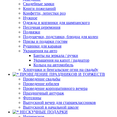
Свадебные замки
Книги пожеланий
Конфетти, лепестки роз
Нужное
Одежда и корзинки для шампанского
Песочная церемония
Подвязки
Подушечки, подставки, блюдца для колец
Призы и подарки гостям
Рушники для каравая
Украшения на авто
Банты на зеркала / ручки
Украшения на капот / радиатор
Кольца на автомобиль
Хлопушки и бенгальские огни на свадьбу
ПРОВЕДЕНИЕ ПРАЗДНИКОВ И ТОРЖЕСТВ
Проведение свадьбы
Проведение юбилея
Проведение корпоративного вечера
Праздничный антураж
Фотозоны
Выпускной вечер для старшеклассников
Выпускной в начальной школе
НЕСКУЧНЫЕ ПОДАРКИ
Интересное