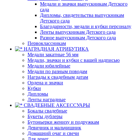
Медали и значки выпускникам Детского
сада
Дипломы, свидетельства выпускникам
Детского сада
Благодарности, медали и кубки персоналу
Ленты выпускникам Детского сада
Разное выпускникам Детского сада
Первоклассникам
НАГРАДНАЯ АТРИБУТИКА
Медали закатные 56 мм
Медали, значки и кубки с вашей надписью
Медали юбилейные
Медали по разным поводам
Награды к свадебным датам
Ордена и значки
Кубки
Дипломы
Ленты наградные
СВАДЕБНЫЕ АКСЕССУАРЫ
Бокалы свадебные
Букеты дублеры
Бутоньерки жениху и подружкам
Девичник и мальчишник
Домашний очаг и свечи
Для денег