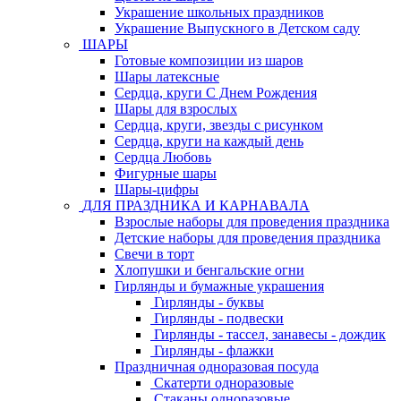
Украшение школьных праздников
Украшение Выпускного в Детском саду
ШАРЫ
Готовые композиции из шаров
Шары латексные
Сердца, круги С Днем Рождения
Шары для взрослых
Сердца, круги, звезды с рисунком
Сердца, круги на каждый день
Сердца Любовь
Фигурные шары
Шары-цифры
ДЛЯ ПРАЗДНИКА И КАРНАВАЛА
Взрослые наборы для проведения праздника
Детские наборы для проведения праздника
Свечи в торт
Хлопушки и бенгальские огни
Гирлянды и бумажные украшения
Гирлянды - буквы
Гирлянды - подвески
Гирлянды - тассел, занавесы - дождик
Гирлянды - флажки
Праздничная одноразовая посуда
Скатерти одноразовые
Стаканы одноразовые