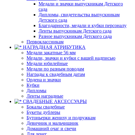
Медали и значки выпускникам Детского
сада
Дипломы, свидетельства выпускникам
Детского сада
Благодарности, медали и кубки персоналу
Ленты выпускникам Детского сада
Разное выпускникам Детского сада
Первоклассникам
НАГРАДНАЯ АТРИБУТИКА
Медали закатные 56 мм
Медали, значки и кубки с вашей надписью
Медали юбилейные
Медали по разным поводам
Награды к свадебным датам
Ордена и значки
Кубки
Дипломы
Ленты наградные
СВАДЕБНЫЕ АКСЕССУАРЫ
Бокалы свадебные
Букеты дублеры
Бутоньерки жениху и подружкам
Девичник и мальчишник
Домашний очаг и свечи
Для денег