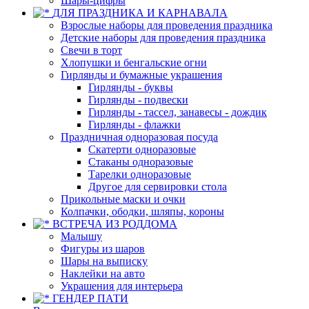
Шары-цифры
ДЛЯ ПРАЗДНИКА И КАРНАВАЛА
Взрослые наборы для проведения праздника
Детские наборы для проведения праздника
Свечи в торт
Хлопушки и бенгальские огни
Гирлянды и бумажные украшения
Гирлянды - буквы
Гирлянды - подвески
Гирлянды - тассел, занавесы - дождик
Гирлянды - флажки
Праздничная одноразовая посуда
Скатерти одноразовые
Стаканы одноразовые
Тарелки одноразовые
Другое для сервировки стола
Прикольные маски и очки
Колпачки, ободки, шляпы, короны
ВСТРЕЧА ИЗ РОДДОМА
Малышу
Фигуры из шаров
Шары на выписку
Наклейки на авто
Украшения для интерьера
ГЕНДЕР ПАТИ