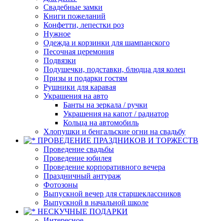
Свадебные замки
Книги пожеланий
Конфетти, лепестки роз
Нужное
Одежда и корзинки для шампанского
Песочная церемония
Подвязки
Подушечки, подставки, блюдца для колец
Призы и подарки гостям
Рушники для каравая
Украшения на авто
Банты на зеркала / ручки
Украшения на капот / радиатор
Кольца на автомобиль
Хлопушки и бенгальские огни на свадьбу
ПРОВЕДЕНИЕ ПРАЗДНИКОВ И ТОРЖЕСТВ
Проведение свадьбы
Проведение юбилея
Проведение корпоративного вечера
Праздничный антураж
Фотозоны
Выпускной вечер для старшеклассников
Выпускной в начальной школе
НЕСКУЧНЫЕ ПОДАРКИ
Интересное