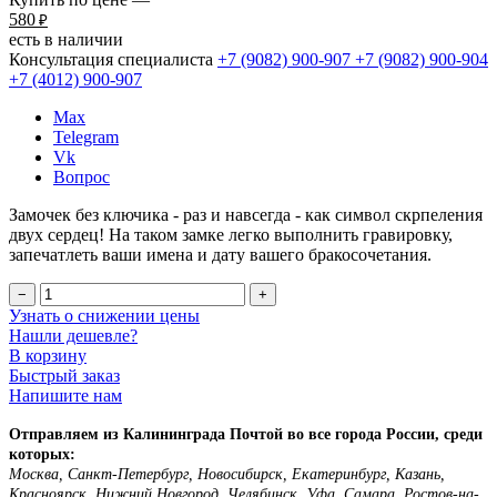
580
₽
есть в наличии
Консультация специалиста
+7 (9082)
900-907
+7 (9082)
900-904
+7 (4012)
900-907
Max
Telegram
Vk
Вопрос
Замочек без ключика - раз и навсегда - как символ скрпеления
двух сердец! На таком замке легко выполнить гравировку,
запечатлеть ваши имена и дату вашего бракосочетания.
−
+
Узнать о снижении цены
Нашли дешевле?
В корзину
Быстрый заказ
Напишите нам
Отправляем из Калининграда Почтой во все города России, среди
которых:
Москва, Санкт-Петербург, Новосибирск, Екатеринбург, Казань,
Красноярск, Нижний Новгород, Челябинск, Уфа, Самара, Ростов-на-