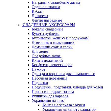
Награды к свадебным датам
Ордена и значки
Кубки
Дипломы
Ленты наградные
СВАДЕБНЫЕ АКСЕССУАРЫ
Бокалы свадебные
Букеты дублеры
Бутоньерки жениху и подружкам
Девичник и мальчишник
Домашний очаг и свечи
Для денег
Свадебные замки
Книги пожеланий
Конфетти, лепестки роз
Нужное
Одежда и корзинки для шампанского
Песочная церемония
Подвязки
Подушечки, подставки, блюдца для колец
Призы и подарки гостям
Рушники для каравая
Украшения на авто
Банты на зеркала / ручки
Украшения на капот / радиатор