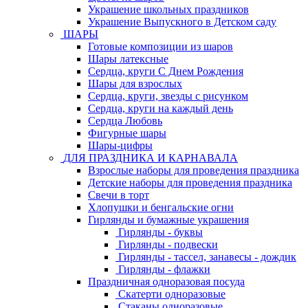
Украшение школьных праздников
Украшение Выпускного в Детском саду
ШАРЫ
Готовые композиции из шаров
Шары латексные
Сердца, круги С Днем Рождения
Шары для взрослых
Сердца, круги, звезды с рисунком
Сердца, круги на каждый день
Сердца Любовь
Фигурные шары
Шары-цифры
ДЛЯ ПРАЗДНИКА И КАРНАВАЛА
Взрослые наборы для проведения праздника
Детские наборы для проведения праздника
Свечи в торт
Хлопушки и бенгальские огни
Гирлянды и бумажные украшения
Гирлянды - буквы
Гирлянды - подвески
Гирлянды - тассел, занавесы - дождик
Гирлянды - флажки
Праздничная одноразовая посуда
Скатерти одноразовые
Стаканы одноразовые