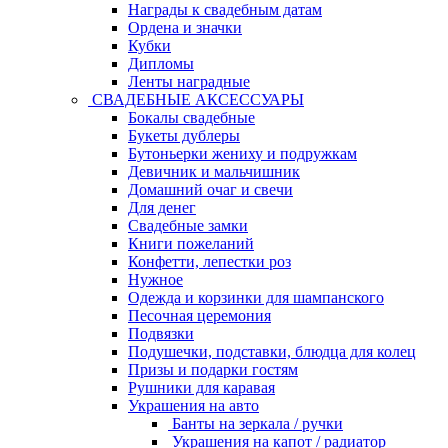
Награды к свадебным датам
Ордена и значки
Кубки
Дипломы
Ленты наградные
СВАДЕБНЫЕ АКСЕССУАРЫ
Бокалы свадебные
Букеты дублеры
Бутоньерки жениху и подружкам
Девичник и мальчишник
Домашний очаг и свечи
Для денег
Свадебные замки
Книги пожеланий
Конфетти, лепестки роз
Нужное
Одежда и корзинки для шампанского
Песочная церемония
Подвязки
Подушечки, подставки, блюдца для колец
Призы и подарки гостям
Рушники для каравая
Украшения на авто
Банты на зеркала / ручки
Украшения на капот / радиатор