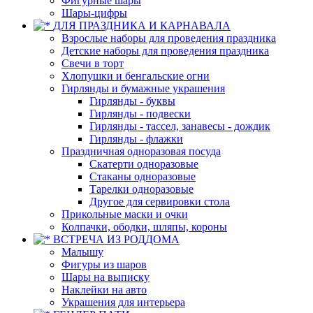
Фигурные шары
Шары-цифры
ДЛЯ ПРАЗДНИКА И КАРНАВАЛА
Взрослые наборы для проведения праздника
Детские наборы для проведения праздника
Свечи в торт
Хлопушки и бенгальские огни
Гирлянды и бумажные украшения
Гирлянды - буквы
Гирлянды - подвески
Гирлянды - тассел, занавесы - дождик
Гирлянды - флажки
Праздничная одноразовая посуда
Скатерти одноразовые
Стаканы одноразовые
Тарелки одноразовые
Другое для сервировки стола
Прикольные маски и очки
Колпачки, ободки, шляпы, короны
ВСТРЕЧА ИЗ РОДДОМА
Малышу
Фигуры из шаров
Шары на выписку
Наклейки на авто
Украшения для интерьера