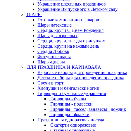
Украшение школьных праздников
Украшение Выпускного в Детском саду
ШАРЫ
Готовые композиции из шаров
Шары латексные
Сердца, круги С Днем Рождения
Шары для взрослых
Сердца, круги, звезды с рисунком
Сердца, круги на каждый день
Сердца Любовь
Фигурные шары
Шары-цифры
ДЛЯ ПРАЗДНИКА И КАРНАВАЛА
Взрослые наборы для проведения праздника
Детские наборы для проведения праздника
Свечи в торт
Хлопушки и бенгальские огни
Гирлянды и бумажные украшения
Гирлянды - буквы
Гирлянды - подвески
Гирлянды - тассел, занавесы - дождик
Гирлянды - флажки
Праздничная одноразовая посуда
Скатерти одноразовые
Стаканы одноразовые