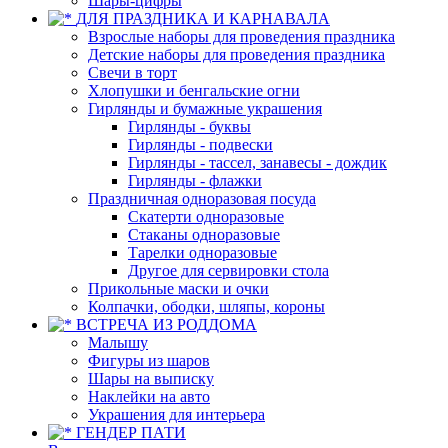
Шары-цифры
ДЛЯ ПРАЗДНИКА И КАРНАВАЛА
Взрослые наборы для проведения праздника
Детские наборы для проведения праздника
Свечи в торт
Хлопушки и бенгальские огни
Гирлянды и бумажные украшения
Гирлянды - буквы
Гирлянды - подвески
Гирлянды - тассел, занавесы - дождик
Гирлянды - флажки
Праздничная одноразовая посуда
Скатерти одноразовые
Стаканы одноразовые
Тарелки одноразовые
Другое для сервировки стола
Прикольные маски и очки
Колпачки, ободки, шляпы, короны
ВСТРЕЧА ИЗ РОДДОМА
Малышу
Фигуры из шаров
Шары на выписку
Наклейки на авто
Украшения для интерьера
ГЕНДЕР ПАТИ