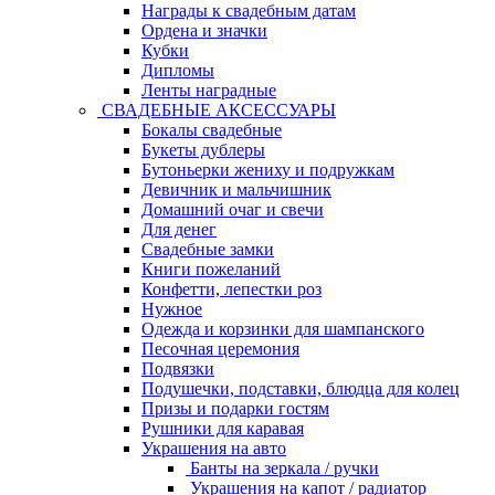
Награды к свадебным датам
Ордена и значки
Кубки
Дипломы
Ленты наградные
СВАДЕБНЫЕ АКСЕССУАРЫ
Бокалы свадебные
Букеты дублеры
Бутоньерки жениху и подружкам
Девичник и мальчишник
Домашний очаг и свечи
Для денег
Свадебные замки
Книги пожеланий
Конфетти, лепестки роз
Нужное
Одежда и корзинки для шампанского
Песочная церемония
Подвязки
Подушечки, подставки, блюдца для колец
Призы и подарки гостям
Рушники для каравая
Украшения на авто
Банты на зеркала / ручки
Украшения на капот / радиатор