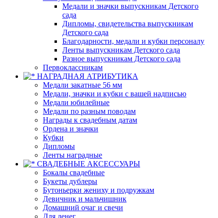
Медали и значки выпускникам Детского
сада
Дипломы, свидетельства выпускникам
Детского сада
Благодарности, медали и кубки персоналу
Ленты выпускникам Детского сада
Разное выпускникам Детского сада
Первоклассникам
НАГРАДНАЯ АТРИБУТИКА
Медали закатные 56 мм
Медали, значки и кубки с вашей надписью
Медали юбилейные
Медали по разным поводам
Награды к свадебным датам
Ордена и значки
Кубки
Дипломы
Ленты наградные
СВАДЕБНЫЕ АКСЕССУАРЫ
Бокалы свадебные
Букеты дублеры
Бутоньерки жениху и подружкам
Девичник и мальчишник
Домашний очаг и свечи
Для денег