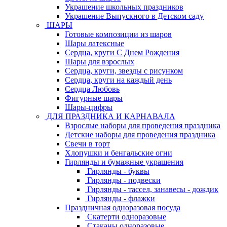
Украшение школьных праздников
Украшение Выпускного в Детском саду
ШАРЫ
Готовые композиции из шаров
Шары латексные
Сердца, круги С Днем Рождения
Шары для взрослых
Сердца, круги, звезды с рисунком
Сердца, круги на каждый день
Сердца Любовь
Фигурные шары
Шары-цифры
ДЛЯ ПРАЗДНИКА И КАРНАВАЛА
Взрослые наборы для проведения праздника
Детские наборы для проведения праздника
Свечи в торт
Хлопушки и бенгальские огни
Гирлянды и бумажные украшения
Гирлянды - буквы
Гирлянды - подвески
Гирлянды - тассел, занавесы - дождик
Гирлянды - флажки
Праздничная одноразовая посуда
Скатерти одноразовые
Стаканы одноразовые