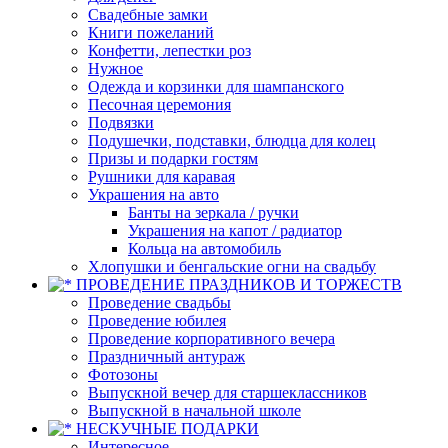
Свадебные замки
Книги пожеланий
Конфетти, лепестки роз
Нужное
Одежда и корзинки для шампанского
Песочная церемония
Подвязки
Подушечки, подставки, блюдца для колец
Призы и подарки гостям
Рушники для каравая
Украшения на авто
Банты на зеркала / ручки
Украшения на капот / радиатор
Кольца на автомобиль
Хлопушки и бенгальские огни на свадьбу
ПРОВЕДЕНИЕ ПРАЗДНИКОВ И ТОРЖЕСТВ
Проведение свадьбы
Проведение юбилея
Проведение корпоративного вечера
Праздничный антураж
Фотозоны
Выпускной вечер для старшеклассников
Выпускной в начальной школе
НЕСКУЧНЫЕ ПОДАРКИ
Интересное