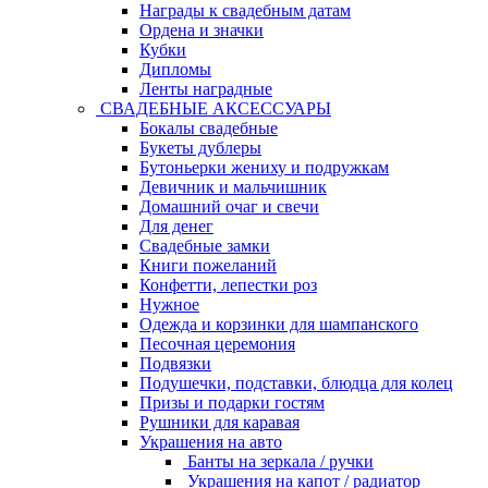
Награды к свадебным датам
Ордена и значки
Кубки
Дипломы
Ленты наградные
СВАДЕБНЫЕ АКСЕССУАРЫ
Бокалы свадебные
Букеты дублеры
Бутоньерки жениху и подружкам
Девичник и мальчишник
Домашний очаг и свечи
Для денег
Свадебные замки
Книги пожеланий
Конфетти, лепестки роз
Нужное
Одежда и корзинки для шампанского
Песочная церемония
Подвязки
Подушечки, подставки, блюдца для колец
Призы и подарки гостям
Рушники для каравая
Украшения на авто
Банты на зеркала / ручки
Украшения на капот / радиатор