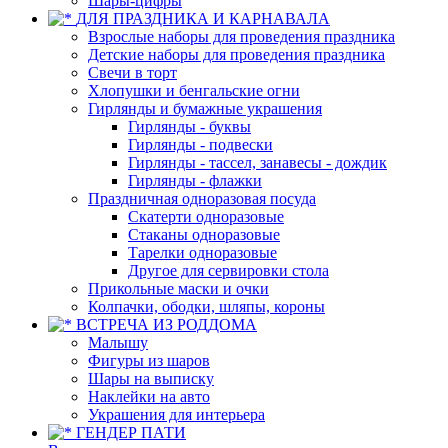
Шары-цифры
ДЛЯ ПРАЗДНИКА И КАРНАВАЛА
Взрослые наборы для проведения праздника
Детские наборы для проведения праздника
Свечи в торт
Хлопушки и бенгальские огни
Гирлянды и бумажные украшения
Гирлянды - буквы
Гирлянды - подвески
Гирлянды - тассел, занавесы - дождик
Гирлянды - флажки
Праздничная одноразовая посуда
Скатерти одноразовые
Стаканы одноразовые
Тарелки одноразовые
Другое для сервировки стола
Прикольные маски и очки
Колпачки, ободки, шляпы, короны
ВСТРЕЧА ИЗ РОДДОМА
Малышу
Фигуры из шаров
Шары на выписку
Наклейки на авто
Украшения для интерьера
ГЕНДЕР ПАТИ