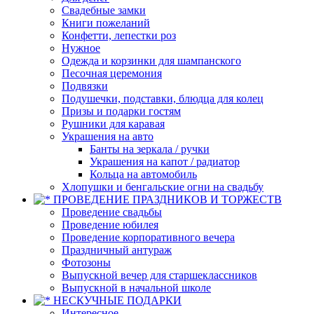
Свадебные замки
Книги пожеланий
Конфетти, лепестки роз
Нужное
Одежда и корзинки для шампанского
Песочная церемония
Подвязки
Подушечки, подставки, блюдца для колец
Призы и подарки гостям
Рушники для каравая
Украшения на авто
Банты на зеркала / ручки
Украшения на капот / радиатор
Кольца на автомобиль
Хлопушки и бенгальские огни на свадьбу
ПРОВЕДЕНИЕ ПРАЗДНИКОВ И ТОРЖЕСТВ
Проведение свадьбы
Проведение юбилея
Проведение корпоративного вечера
Праздничный антураж
Фотозоны
Выпускной вечер для старшеклассников
Выпускной в начальной школе
НЕСКУЧНЫЕ ПОДАРКИ
Интересное