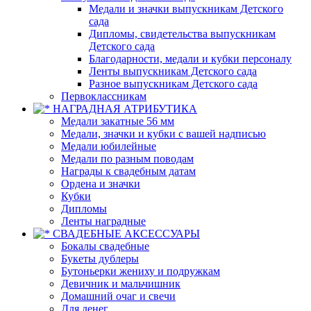
Медали и значки выпускникам Детского
сада
Дипломы, свидетельства выпускникам
Детского сада
Благодарности, медали и кубки персоналу
Ленты выпускникам Детского сада
Разное выпускникам Детского сада
Первоклассникам
НАГРАДНАЯ АТРИБУТИКА
Медали закатные 56 мм
Медали, значки и кубки с вашей надписью
Медали юбилейные
Медали по разным поводам
Награды к свадебным датам
Ордена и значки
Кубки
Дипломы
Ленты наградные
СВАДЕБНЫЕ АКСЕССУАРЫ
Бокалы свадебные
Букеты дублеры
Бутоньерки жениху и подружкам
Девичник и мальчишник
Домашний очаг и свечи
Для денег