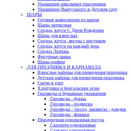
Украшение школьных праздников
Украшение Выпускного в Детском саду
ШАРЫ
Готовые композиции из шаров
Шары латексные
Сердца, круги С Днем Рождения
Шары для взрослых
Сердца, круги, звезды с рисунком
Сердца, круги на каждый день
Сердца Любовь
Фигурные шары
Шары-цифры
ДЛЯ ПРАЗДНИКА И КАРНАВАЛА
Взрослые наборы для проведения праздника
Детские наборы для проведения праздника
Свечи в торт
Хлопушки и бенгальские огни
Гирлянды и бумажные украшения
Гирлянды - буквы
Гирлянды - подвески
Гирлянды - тассел, занавесы - дождик
Гирлянды - флажки
Праздничная одноразовая посуда
Скатерти одноразовые
Стаканы одноразовые