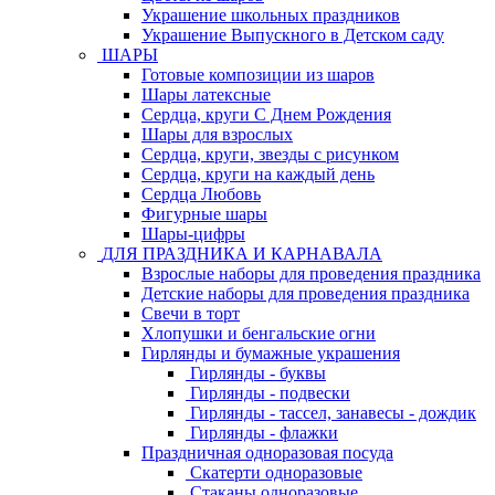
Украшение школьных праздников
Украшение Выпускного в Детском саду
ШАРЫ
Готовые композиции из шаров
Шары латексные
Сердца, круги С Днем Рождения
Шары для взрослых
Сердца, круги, звезды с рисунком
Сердца, круги на каждый день
Сердца Любовь
Фигурные шары
Шары-цифры
ДЛЯ ПРАЗДНИКА И КАРНАВАЛА
Взрослые наборы для проведения праздника
Детские наборы для проведения праздника
Свечи в торт
Хлопушки и бенгальские огни
Гирлянды и бумажные украшения
Гирлянды - буквы
Гирлянды - подвески
Гирлянды - тассел, занавесы - дождик
Гирлянды - флажки
Праздничная одноразовая посуда
Скатерти одноразовые
Стаканы одноразовые