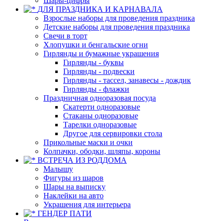
Шары-цифры
ДЛЯ ПРАЗДНИКА И КАРНАВАЛА
Взрослые наборы для проведения праздника
Детские наборы для проведения праздника
Свечи в торт
Хлопушки и бенгальские огни
Гирлянды и бумажные украшения
Гирлянды - буквы
Гирлянды - подвески
Гирлянды - тассел, занавесы - дождик
Гирлянды - флажки
Праздничная одноразовая посуда
Скатерти одноразовые
Стаканы одноразовые
Тарелки одноразовые
Другое для сервировки стола
Прикольные маски и очки
Колпачки, ободки, шляпы, короны
ВСТРЕЧА ИЗ РОДДОМА
Малышу
Фигуры из шаров
Шары на выписку
Наклейки на авто
Украшения для интерьера
ГЕНДЕР ПАТИ