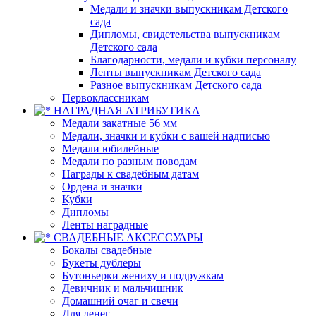
Медали и значки выпускникам Детского
сада
Дипломы, свидетельства выпускникам
Детского сада
Благодарности, медали и кубки персоналу
Ленты выпускникам Детского сада
Разное выпускникам Детского сада
Первоклассникам
НАГРАДНАЯ АТРИБУТИКА
Медали закатные 56 мм
Медали, значки и кубки с вашей надписью
Медали юбилейные
Медали по разным поводам
Награды к свадебным датам
Ордена и значки
Кубки
Дипломы
Ленты наградные
СВАДЕБНЫЕ АКСЕССУАРЫ
Бокалы свадебные
Букеты дублеры
Бутоньерки жениху и подружкам
Девичник и мальчишник
Домашний очаг и свечи
Для денег