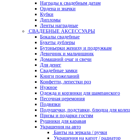
Награды к свадебным датам
Ордена и значки
Кубки
Дипломы
Ленты наградные
СВАДЕБНЫЕ АКСЕССУАРЫ
Бокалы свадебные
Букеты дублеры
Бутоньерки жениху и подружкам
Девичник и мальчишник
Домашний очаг и свечи
Для денег
Свадебные замки
Книги пожеланий
Конфетти, лепестки роз
Нужное
Одежда и корзинки для шампанского
Песочная церемония
Подвязки
Подушечки, подставки, блюдца для колец
Призы и подарки гостям
Рушники для каравая
Украшения на авто
Банты на зеркала / ручки
Украшения на капот / радиатор