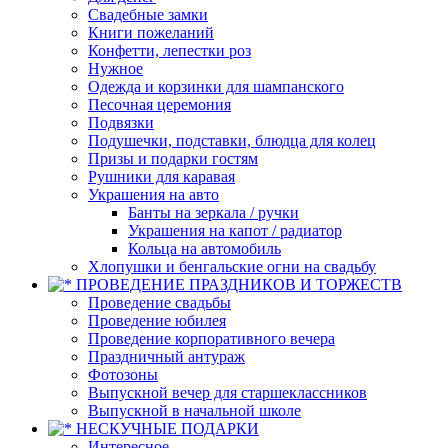
Свадебные замки
Книги пожеланий
Конфетти, лепестки роз
Нужное
Одежда и корзинки для шампанского
Песочная церемония
Подвязки
Подушечки, подставки, блюдца для колец
Призы и подарки гостям
Рушники для каравая
Украшения на авто
Банты на зеркала / ручки
Украшения на капот / радиатор
Кольца на автомобиль
Хлопушки и бенгальские огни на свадьбу
ПРОВЕДЕНИЕ ПРАЗДНИКОВ И ТОРЖЕСТВ
Проведение свадьбы
Проведение юбилея
Проведение корпоративного вечера
Праздничный антураж
Фотозоны
Выпускной вечер для старшеклассников
Выпускной в начальной школе
НЕСКУЧНЫЕ ПОДАРКИ
Интересное