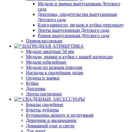
Медали и значки выпускникам Детского
сада
Дипломы, свидетельства выпускникам
Детского сада
Благодарности, медали и кубки персоналу
Ленты выпускникам Детского сада
Разное выпускникам Детского сада
Первоклассникам
НАГРАДНАЯ АТРИБУТИКА
Медали закатные 56 мм
Медали, значки и кубки с вашей надписью
Медали юбилейные
Медали по разным поводам
Награды к свадебным датам
Ордена и значки
Кубки
Дипломы
Ленты наградные
СВАДЕБНЫЕ АКСЕССУАРЫ
Бокалы свадебные
Букеты дублеры
Бутоньерки жениху и подружкам
Девичник и мальчишник
Домашний очаг и свечи
Для денег