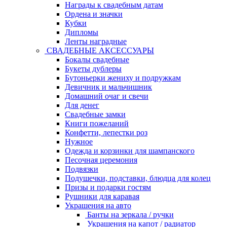
Награды к свадебным датам
Ордена и значки
Кубки
Дипломы
Ленты наградные
СВАДЕБНЫЕ АКСЕССУАРЫ
Бокалы свадебные
Букеты дублеры
Бутоньерки жениху и подружкам
Девичник и мальчишник
Домашний очаг и свечи
Для денег
Свадебные замки
Книги пожеланий
Конфетти, лепестки роз
Нужное
Одежда и корзинки для шампанского
Песочная церемония
Подвязки
Подушечки, подставки, блюдца для колец
Призы и подарки гостям
Рушники для каравая
Украшения на авто
Банты на зеркала / ручки
Украшения на капот / радиатор