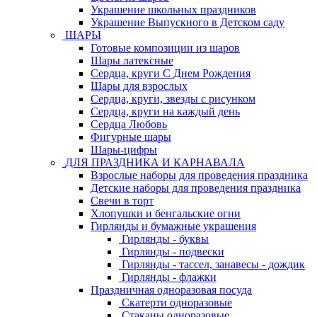
Украшение школьных праздников
Украшение Выпускного в Детском саду
ШАРЫ
Готовые композиции из шаров
Шары латексные
Сердца, круги С Днем Рождения
Шары для взрослых
Сердца, круги, звезды с рисунком
Сердца, круги на каждый день
Сердца Любовь
Фигурные шары
Шары-цифры
ДЛЯ ПРАЗДНИКА И КАРНАВАЛА
Взрослые наборы для проведения праздника
Детские наборы для проведения праздника
Свечи в торт
Хлопушки и бенгальские огни
Гирлянды и бумажные украшения
Гирлянды - буквы
Гирлянды - подвески
Гирлянды - тассел, занавесы - дождик
Гирлянды - флажки
Праздничная одноразовая посуда
Скатерти одноразовые
Стаканы одноразовые