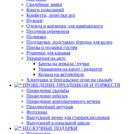
Свадебные замки
Книги пожеланий
Конфетти, лепестки роз
Нужное
Одежда и корзинки для шампанского
Песочная церемония
Подвязки
Подушечки, подставки, блюдца для колец
Призы и подарки гостям
Рушники для каравая
Украшения на авто
Банты на зеркала / ручки
Украшения на капот / радиатор
Кольца на автомобиль
Хлопушки и бенгальские огни на свадьбу
ПРОВЕДЕНИЕ ПРАЗДНИКОВ И ТОРЖЕСТВ
Проведение свадьбы
Проведение юбилея
Проведение корпоративного вечера
Праздничный антураж
Фотозоны
Выпускной вечер для старшеклассников
Выпускной в начальной школе
НЕСКУЧНЫЕ ПОДАРКИ
Интересное