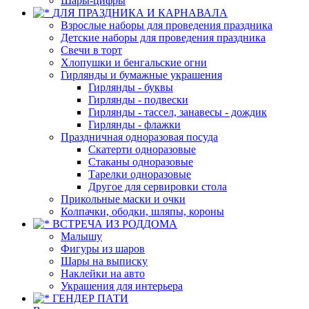
Шары-цифры
ДЛЯ ПРАЗДНИКА И КАРНАВАЛА
Взрослые наборы для проведения праздника
Детские наборы для проведения праздника
Свечи в торт
Хлопушки и бенгальские огни
Гирлянды и бумажные украшения
Гирлянды - буквы
Гирлянды - подвески
Гирлянды - тассел, занавесы - дождик
Гирлянды - флажки
Праздничная одноразовая посуда
Скатерти одноразовые
Стаканы одноразовые
Тарелки одноразовые
Другое для сервировки стола
Прикольные маски и очки
Колпачки, ободки, шляпы, короны
ВСТРЕЧА ИЗ РОДДОМА
Малышу
Фигуры из шаров
Шары на выписку
Наклейки на авто
Украшения для интерьера
ГЕНДЕР ПАТИ