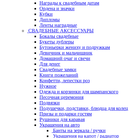
Награды к свадебным датам
Ордена и значки
Кубки
Дипломы
Ленты наградные
СВАДЕБНЫЕ АКСЕССУАРЫ
Бокалы свадебные
Букеты дублеры
Бутоньерки жениху и подружкам
Девичник и мальчишник
Домашний очаг и свечи
Для денег
Свадебные замки
Книги пожеланий
Конфетти, лепестки роз
Нужное
Одежда и корзинки для шампанского
Песочная церемония
Подвязки
Подушечки, подставки, блюдца для колец
Призы и подарки гостям
Рушники для каравая
Украшения на авто
Банты на зеркала / ручки
Украшения на капот / радиатор