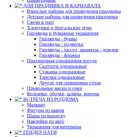
Шары-цифры
ДЛЯ ПРАЗДНИКА И КАРНАВАЛА
Взрослые наборы для проведения праздника
Детские наборы для проведения праздника
Свечи в торт
Хлопушки и бенгальские огни
Гирлянды и бумажные украшения
Гирлянды - буквы
Гирлянды - подвески
Гирлянды - тассел, занавесы - дождик
Гирлянды - флажки
Праздничная одноразовая посуда
Скатерти одноразовые
Стаканы одноразовые
Тарелки одноразовые
Другое для сервировки стола
Прикольные маски и очки
Колпачки, ободки, шляпы, короны
ВСТРЕЧА ИЗ РОДДОМА
Малышу
Фигуры из шаров
Шары на выписку
Наклейки на авто
Украшения для интерьера
ГЕНДЕР ПАТИ