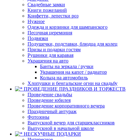
Свадебные замки
Книги пожеланий
Конфетти, лепестки роз
Нужное
Одежда и корзинки для шампанского
Песочная церемония
Подвязки
Подушечки, подставки, блюдца для колец
Призы и подарки гостям
Рушники для каравая
Украшения на авто
Банты на зеркала / ручки
Украшения на капот / радиатор
Кольца на автомобиль
Хлопушки и бенгальские огни на свадьбу
ПРОВЕДЕНИЕ ПРАЗДНИКОВ И ТОРЖЕСТВ
Проведение свадьбы
Проведение юбилея
Проведение корпоративного вечера
Праздничный антураж
Фотозоны
Выпускной вечер для старшеклассников
Выпускной в начальной школе
НЕСКУЧНЫЕ ПОДАРКИ
Интересное