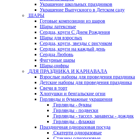
Украшение школьных праздников
Украшение Выпускного в Детском саду
ШАРЫ
Готовые композиции из шаров
Шары латексные
Сердца, круги С Днем Рождения
Шары для взрослых
Сердца, круги, звезды с рисунком
Сердца, круги на каждый день
Сердца Любовь
Фигурные шары
Шары-цифры
ДЛЯ ПРАЗДНИКА И КАРНАВАЛА
Взрослые наборы для проведения праздника
Детские наборы для проведения праздника
Свечи в торт
Хлопушки и бенгальские огни
Гирлянды и бумажные украшения
Гирлянды - буквы
Гирлянды - подвески
Гирлянды - тассел, занавесы - дождик
Гирлянды - флажки
Праздничная одноразовая посуда
Скатерти одноразовые
Стаканы одноразовые