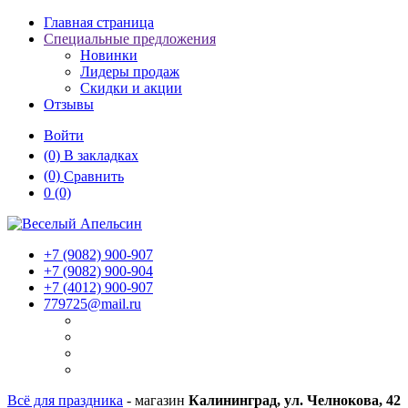
Главная страница
Специальные предложения
Новинки
Лидеры продаж
Скидки и акции
Отзывы
Войти
(0)
В закладках
(0)
Сравнить
0
(0)
+7 (9082)
900-907
+7 (9082)
900-904
+7 (4012)
900-907
779725@mail.ru
Всё для праздника
- магазин
Калининград, ул. Челнокова, 42