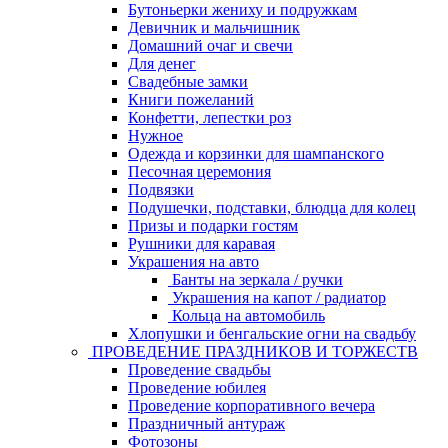
Бутоньерки жениху и подружкам
Девичник и мальчишник
Домашний очаг и свечи
Для денег
Свадебные замки
Книги пожеланий
Конфетти, лепестки роз
Нужное
Одежда и корзинки для шампанского
Песочная церемония
Подвязки
Подушечки, подставки, блюдца для колец
Призы и подарки гостям
Рушники для каравая
Украшения на авто
Банты на зеркала / ручки
Украшения на капот / радиатор
Кольца на автомобиль
Хлопушки и бенгальские огни на свадьбу
ПРОВЕДЕНИЕ ПРАЗДНИКОВ И ТОРЖЕСТВ
Проведение свадьбы
Проведение юбилея
Проведение корпоративного вечера
Праздничный антураж
Фотозоны