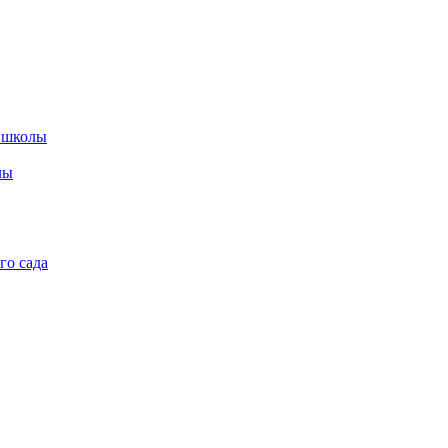
 школы
лы
го сада