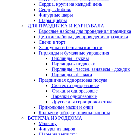
Сердца, круги на каждый день
Сердца Любовь
Фигурные шары
Шары-цифры
ДЛЯ ПРАЗДНИКА И КАРНАВАЛА
Взрослые наборы для проведения праздника
Детские наборы для проведения праздника
Свечи в торт
Хлопушки и бенгальские огни
Гирлянды и бумажные украшения
Гирлянды - буквы
Гирлянды - подвески
Гирлянды - тассел, занавесы - дождик
Гирлянды - флажки
Праздничная одноразовая посуда
Скатерти одноразовые
Стаканы одноразовые
Тарелки одноразовые
Другое для сервировки стола
Прикольные маски и очки
Колпачки, ободки, шляпы, короны
ВСТРЕЧА ИЗ РОДДОМА
Малышу
Фигуры из шаров
Шары на выписку