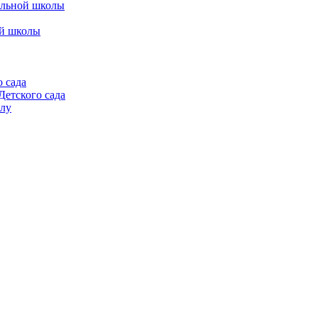
альной школы
ой школы
 сада
етского сада
алу