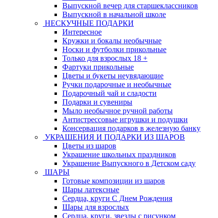
Выпускной вечер для старшеклассников
Выпускной в начальной школе
НЕСКУЧНЫЕ ПОДАРКИ
Интересное
Кружки и бокалы необычные
Носки и футболки прикольные
Только для взрослых 18 +
Фартуки прикольные
Цветы и букеты неувядающие
Ручки подарочные и необычные
Подарочный чай и сладости
Подарки и сувениры
Мыло необычное ручной работы
Антистрессовые игрушки и подушки
Консервация подарков в железную банку
УКРАШЕНИЯ И ПОДАРКИ ИЗ ШАРОВ
Цветы из шаров
Украшение школьных праздников
Украшение Выпускного в Детском саду
ШАРЫ
Готовые композиции из шаров
Шары латексные
Сердца, круги С Днем Рождения
Шары для взрослых
Сердца, круги, звезды с рисунком