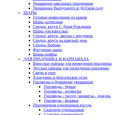
Украшение школьных праздников
Украшение Выпускного в Детском саду
ШАРЫ
Готовые композиции из шаров
Шары латексные
Сердца, круги С Днем Рождения
Шары для взрослых
Сердца, круги, звезды с рисунком
Сердца, круги на каждый день
Сердца Любовь
Фигурные шары
Шары-цифры
ДЛЯ ПРАЗДНИКА И КАРНАВАЛА
Взрослые наборы для проведения праздника
Детские наборы для проведения праздника
Свечи в торт
Хлопушки и бенгальские огни
Гирлянды и бумажные украшения
Гирлянды - буквы
Гирлянды - подвески
Гирлянды - тассел, занавесы - дождик
Гирлянды - флажки
Праздничная одноразовая посуда
Скатерти одноразовые
Стаканы одноразовые