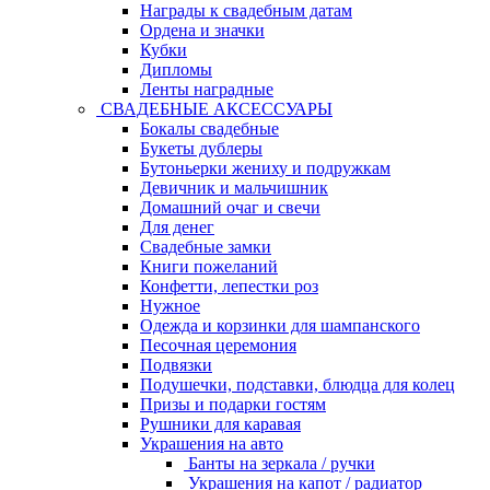
Награды к свадебным датам
Ордена и значки
Кубки
Дипломы
Ленты наградные
СВАДЕБНЫЕ АКСЕССУАРЫ
Бокалы свадебные
Букеты дублеры
Бутоньерки жениху и подружкам
Девичник и мальчишник
Домашний очаг и свечи
Для денег
Свадебные замки
Книги пожеланий
Конфетти, лепестки роз
Нужное
Одежда и корзинки для шампанского
Песочная церемония
Подвязки
Подушечки, подставки, блюдца для колец
Призы и подарки гостям
Рушники для каравая
Украшения на авто
Банты на зеркала / ручки
Украшения на капот / радиатор