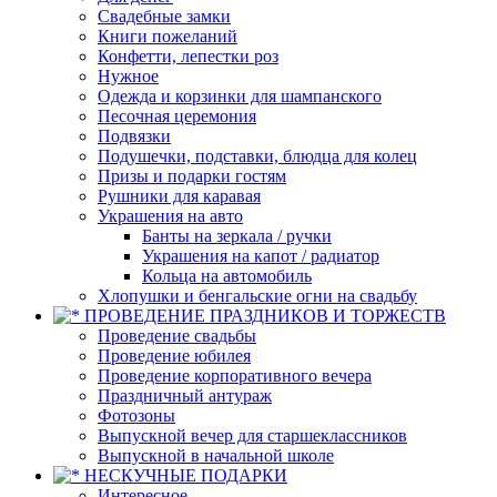
Свадебные замки
Книги пожеланий
Конфетти, лепестки роз
Нужное
Одежда и корзинки для шампанского
Песочная церемония
Подвязки
Подушечки, подставки, блюдца для колец
Призы и подарки гостям
Рушники для каравая
Украшения на авто
Банты на зеркала / ручки
Украшения на капот / радиатор
Кольца на автомобиль
Хлопушки и бенгальские огни на свадьбу
ПРОВЕДЕНИЕ ПРАЗДНИКОВ И ТОРЖЕСТВ
Проведение свадьбы
Проведение юбилея
Проведение корпоративного вечера
Праздничный антураж
Фотозоны
Выпускной вечер для старшеклассников
Выпускной в начальной школе
НЕСКУЧНЫЕ ПОДАРКИ
Интересное