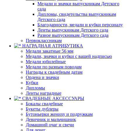
Медали и значки выпускникам Детского
сада
Дипломы, свидетельства выпускникам
Детского сада
Благодарности, медали и кубки персоналу
Ленты выпускникам Детского сада
Разное выпускникам Детского сада
Первоклассникам
НАГРАДНАЯ АТРИБУТИКА
Медали закатные 56 мм
Медали, значки и кубки с вашей надписью
Медали юбилейные
Медали по разным поводам
Награды к свадебным датам
Ордена и значки
Кубки
Дипломы
Ленты наградные
СВАДЕБНЫЕ АКСЕССУАРЫ
Бокалы свадебные
Букеты дублеры
Бутоньерки жениху и подружкам
Девичник и мальчишник
Домашний очаг и свечи
Для денег