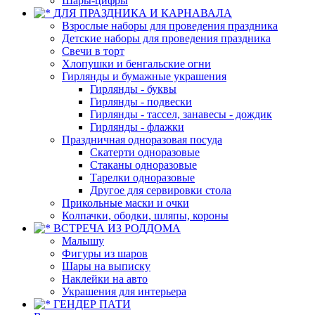
Шары-цифры
ДЛЯ ПРАЗДНИКА И КАРНАВАЛА
Взрослые наборы для проведения праздника
Детские наборы для проведения праздника
Свечи в торт
Хлопушки и бенгальские огни
Гирлянды и бумажные украшения
Гирлянды - буквы
Гирлянды - подвески
Гирлянды - тассел, занавесы - дождик
Гирлянды - флажки
Праздничная одноразовая посуда
Скатерти одноразовые
Стаканы одноразовые
Тарелки одноразовые
Другое для сервировки стола
Прикольные маски и очки
Колпачки, ободки, шляпы, короны
ВСТРЕЧА ИЗ РОДДОМА
Малышу
Фигуры из шаров
Шары на выписку
Наклейки на авто
Украшения для интерьера
ГЕНДЕР ПАТИ