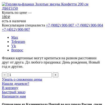
Купить по цене —
180
₽
есть в наличии
Консультация специалиста
+7 (9082)
900-907
+7 (9082)
900-904
+7 (4012)
900-907
Max
Telegram
Vk
Вопрос
Флажки картонные могут крепиться на разном расстоянии
друг от друга. Дл любого праздника: День рождения, Новый
год и другие.
−
+
Узнать о снижении цены
Нашли дешевле?
В корзину
Быстрый заказ
Напишите нам
Отправляем из Калининграда Почтой во все города России, среди