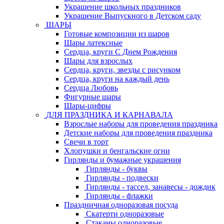
Украшение школьных праздников
Украшение Выпускного в Детском саду
ШАРЫ
Готовые композиции из шаров
Шары латексные
Сердца, круги С Днем Рождения
Шары для взрослых
Сердца, круги, звезды с рисунком
Сердца, круги на каждый день
Сердца Любовь
Фигурные шары
Шары-цифры
ДЛЯ ПРАЗДНИКА И КАРНАВАЛА
Взрослые наборы для проведения праздника
Детские наборы для проведения праздника
Свечи в торт
Хлопушки и бенгальские огни
Гирлянды и бумажные украшения
Гирлянды - буквы
Гирлянды - подвески
Гирлянды - тассел, занавесы - дождик
Гирлянды - флажки
Праздничная одноразовая посуда
Скатерти одноразовые
Стаканы одноразовые