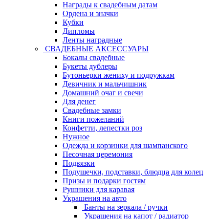
Награды к свадебным датам
Ордена и значки
Кубки
Дипломы
Ленты наградные
СВАДЕБНЫЕ АКСЕССУАРЫ
Бокалы свадебные
Букеты дублеры
Бутоньерки жениху и подружкам
Девичник и мальчишник
Домашний очаг и свечи
Для денег
Свадебные замки
Книги пожеланий
Конфетти, лепестки роз
Нужное
Одежда и корзинки для шампанского
Песочная церемония
Подвязки
Подушечки, подставки, блюдца для колец
Призы и подарки гостям
Рушники для каравая
Украшения на авто
Банты на зеркала / ручки
Украшения на капот / радиатор