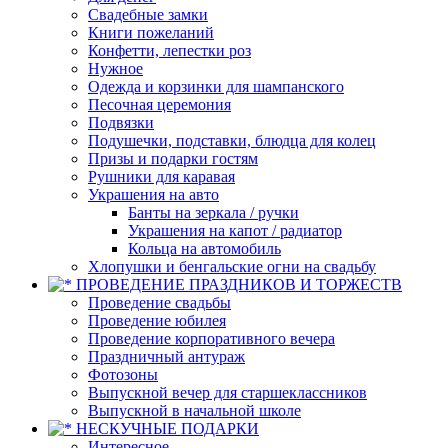
Свадебные замки
Книги пожеланий
Конфетти, лепестки роз
Нужное
Одежда и корзинки для шампанского
Песочная церемония
Подвязки
Подушечки, подставки, блюдца для колец
Призы и подарки гостям
Рушники для каравая
Украшения на авто
Банты на зеркала / ручки
Украшения на капот / радиатор
Кольца на автомобиль
Хлопушки и бенгальские огни на свадьбу
ПРОВЕДЕНИЕ ПРАЗДНИКОВ И ТОРЖЕСТВ
Проведение свадьбы
Проведение юбилея
Проведение корпоративного вечера
Праздничный антураж
Фотозоны
Выпускной вечер для старшеклассников
Выпускной в начальной школе
НЕСКУЧНЫЕ ПОДАРКИ
Интересное