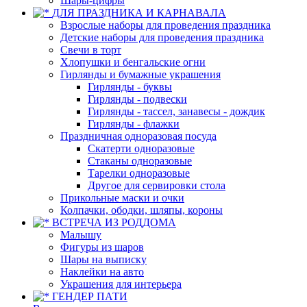
Шары-цифры
ДЛЯ ПРАЗДНИКА И КАРНАВАЛА
Взрослые наборы для проведения праздника
Детские наборы для проведения праздника
Свечи в торт
Хлопушки и бенгальские огни
Гирлянды и бумажные украшения
Гирлянды - буквы
Гирлянды - подвески
Гирлянды - тассел, занавесы - дождик
Гирлянды - флажки
Праздничная одноразовая посуда
Скатерти одноразовые
Стаканы одноразовые
Тарелки одноразовые
Другое для сервировки стола
Прикольные маски и очки
Колпачки, ободки, шляпы, короны
ВСТРЕЧА ИЗ РОДДОМА
Малышу
Фигуры из шаров
Шары на выписку
Наклейки на авто
Украшения для интерьера
ГЕНДЕР ПАТИ