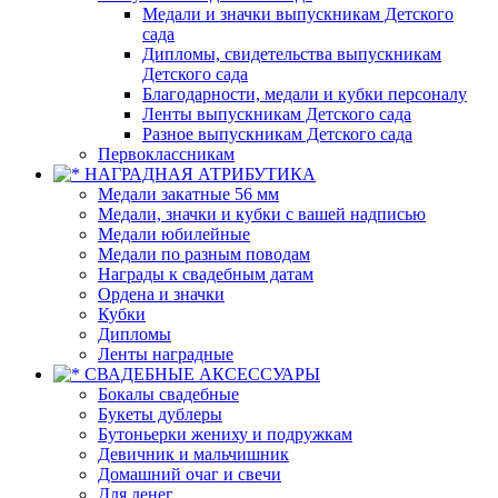
Медали и значки выпускникам Детского
сада
Дипломы, свидетельства выпускникам
Детского сада
Благодарности, медали и кубки персоналу
Ленты выпускникам Детского сада
Разное выпускникам Детского сада
Первоклассникам
НАГРАДНАЯ АТРИБУТИКА
Медали закатные 56 мм
Медали, значки и кубки с вашей надписью
Медали юбилейные
Медали по разным поводам
Награды к свадебным датам
Ордена и значки
Кубки
Дипломы
Ленты наградные
СВАДЕБНЫЕ АКСЕССУАРЫ
Бокалы свадебные
Букеты дублеры
Бутоньерки жениху и подружкам
Девичник и мальчишник
Домашний очаг и свечи
Для денег