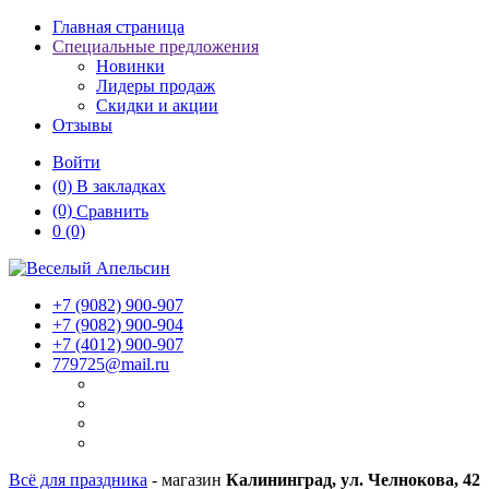
Главная страница
Специальные предложения
Новинки
Лидеры продаж
Скидки и акции
Отзывы
Войти
(0)
В закладках
(0)
Сравнить
0
(0)
+7 (9082)
900-907
+7 (9082)
900-904
+7 (4012)
900-907
779725@mail.ru
Всё для праздника
- магазин
Калининград, ул. Челнокова, 42