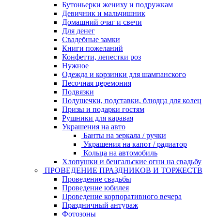
Бутоньерки жениху и подружкам
Девичник и мальчишник
Домашний очаг и свечи
Для денег
Свадебные замки
Книги пожеланий
Конфетти, лепестки роз
Нужное
Одежда и корзинки для шампанского
Песочная церемония
Подвязки
Подушечки, подставки, блюдца для колец
Призы и подарки гостям
Рушники для каравая
Украшения на авто
Банты на зеркала / ручки
Украшения на капот / радиатор
Кольца на автомобиль
Хлопушки и бенгальские огни на свадьбу
ПРОВЕДЕНИЕ ПРАЗДНИКОВ И ТОРЖЕСТВ
Проведение свадьбы
Проведение юбилея
Проведение корпоративного вечера
Праздничный антураж
Фотозоны