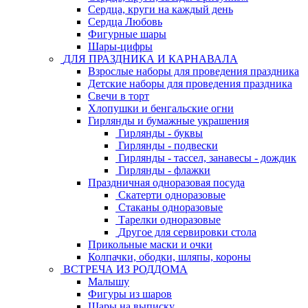
Сердца, круги на каждый день
Сердца Любовь
Фигурные шары
Шары-цифры
ДЛЯ ПРАЗДНИКА И КАРНАВАЛА
Взрослые наборы для проведения праздника
Детские наборы для проведения праздника
Свечи в торт
Хлопушки и бенгальские огни
Гирлянды и бумажные украшения
Гирлянды - буквы
Гирлянды - подвески
Гирлянды - тассел, занавесы - дождик
Гирлянды - флажки
Праздничная одноразовая посуда
Скатерти одноразовые
Стаканы одноразовые
Тарелки одноразовые
Другое для сервировки стола
Прикольные маски и очки
Колпачки, ободки, шляпы, короны
ВСТРЕЧА ИЗ РОДДОМА
Малышу
Фигуры из шаров
Шары на выписку