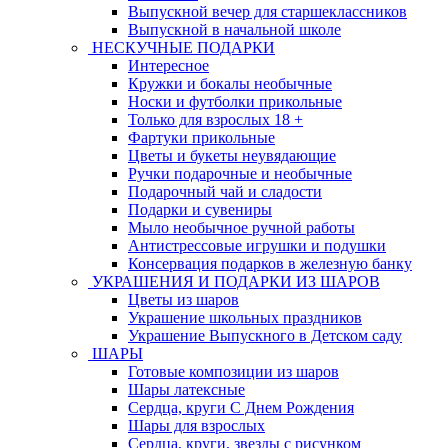
Выпускной вечер для старшеклассников
Выпускной в начальной школе
НЕСКУЧНЫЕ ПОДАРКИ
Интересное
Кружки и бокалы необычные
Носки и футболки прикольные
Только для взрослых 18 +
Фартуки прикольные
Цветы и букеты неувядающие
Ручки подарочные и необычные
Подарочный чай и сладости
Подарки и сувениры
Мыло необычное ручной работы
Антистрессовые игрушки и подушки
Консервация подарков в железную банку
УКРАШЕНИЯ И ПОДАРКИ ИЗ ШАРОВ
Цветы из шаров
Украшение школьных праздников
Украшение Выпускного в Детском саду
ШАРЫ
Готовые композиции из шаров
Шары латексные
Сердца, круги С Днем Рождения
Шары для взрослых
Сердца, круги, звезды с рисунком