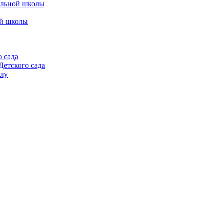
альной школы
ой школы
 сада
етского сада
алу