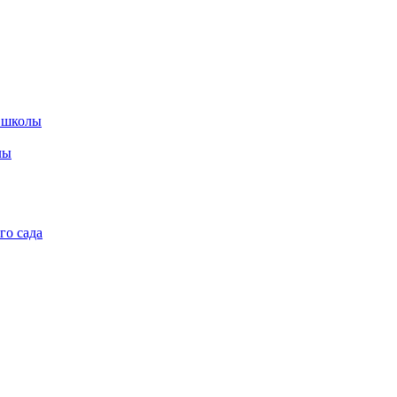
 школы
лы
го сада