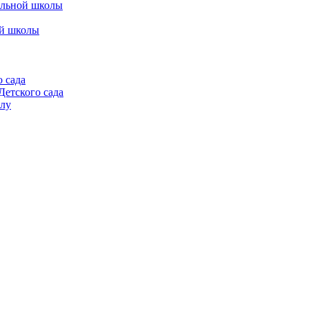
альной школы
ой школы
 сада
етского сада
алу