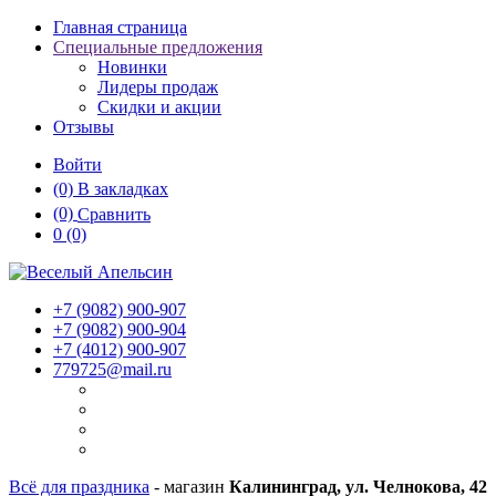
Главная страница
Специальные предложения
Новинки
Лидеры продаж
Скидки и акции
Отзывы
Войти
(0)
В закладках
(0)
Сравнить
0
(0)
+7 (9082)
900-907
+7 (9082)
900-904
+7 (4012)
900-907
779725@mail.ru
Всё для праздника
- магазин
Калининград, ул. Челнокова, 42