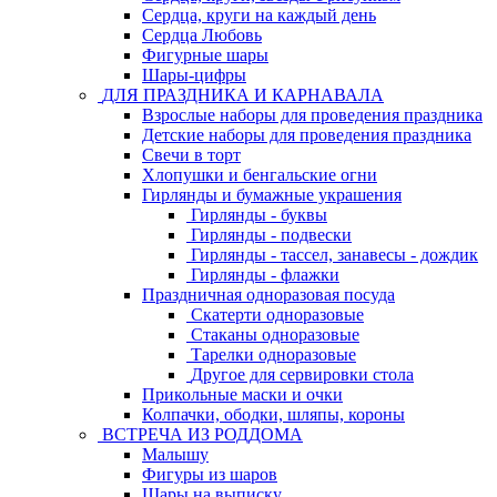
Сердца, круги на каждый день
Сердца Любовь
Фигурные шары
Шары-цифры
ДЛЯ ПРАЗДНИКА И КАРНАВАЛА
Взрослые наборы для проведения праздника
Детские наборы для проведения праздника
Свечи в торт
Хлопушки и бенгальские огни
Гирлянды и бумажные украшения
Гирлянды - буквы
Гирлянды - подвески
Гирлянды - тассел, занавесы - дождик
Гирлянды - флажки
Праздничная одноразовая посуда
Скатерти одноразовые
Стаканы одноразовые
Тарелки одноразовые
Другое для сервировки стола
Прикольные маски и очки
Колпачки, ободки, шляпы, короны
ВСТРЕЧА ИЗ РОДДОМА
Малышу
Фигуры из шаров
Шары на выписку