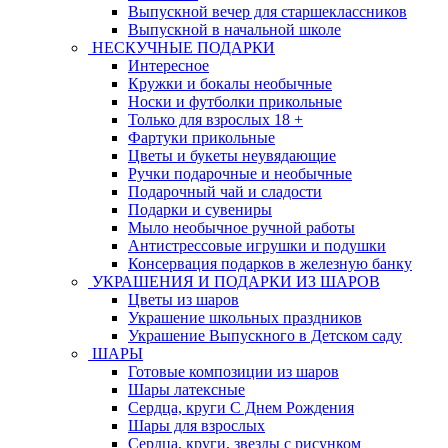
Выпускной вечер для старшеклассников
Выпускной в начальной школе
НЕСКУЧНЫЕ ПОДАРКИ
Интересное
Кружки и бокалы необычные
Носки и футболки прикольные
Только для взрослых 18 +
Фартуки прикольные
Цветы и букеты неувядающие
Ручки подарочные и необычные
Подарочный чай и сладости
Подарки и сувениры
Мыло необычное ручной работы
Антистрессовые игрушки и подушки
Консервация подарков в железную банку
УКРАШЕНИЯ И ПОДАРКИ ИЗ ШАРОВ
Цветы из шаров
Украшение школьных праздников
Украшение Выпускного в Детском саду
ШАРЫ
Готовые композиции из шаров
Шары латексные
Сердца, круги С Днем Рождения
Шары для взрослых
Сердца, круги, звезды с рисунком