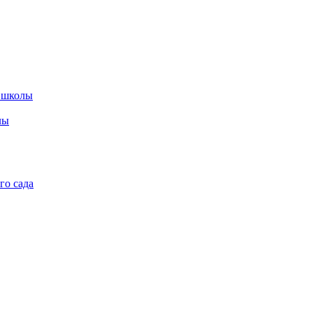
 школы
лы
го сада