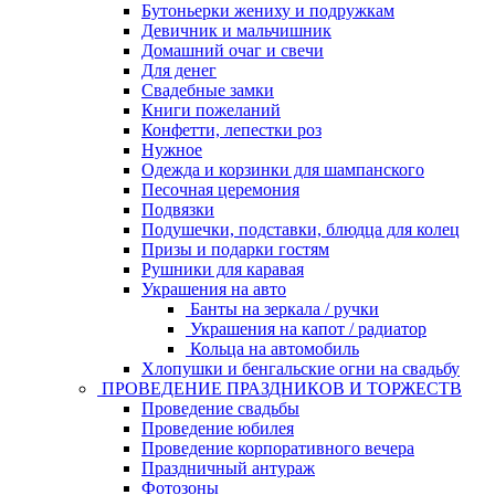
Бутоньерки жениху и подружкам
Девичник и мальчишник
Домашний очаг и свечи
Для денег
Свадебные замки
Книги пожеланий
Конфетти, лепестки роз
Нужное
Одежда и корзинки для шампанского
Песочная церемония
Подвязки
Подушечки, подставки, блюдца для колец
Призы и подарки гостям
Рушники для каравая
Украшения на авто
Банты на зеркала / ручки
Украшения на капот / радиатор
Кольца на автомобиль
Хлопушки и бенгальские огни на свадьбу
ПРОВЕДЕНИЕ ПРАЗДНИКОВ И ТОРЖЕСТВ
Проведение свадьбы
Проведение юбилея
Проведение корпоративного вечера
Праздничный антураж
Фотозоны