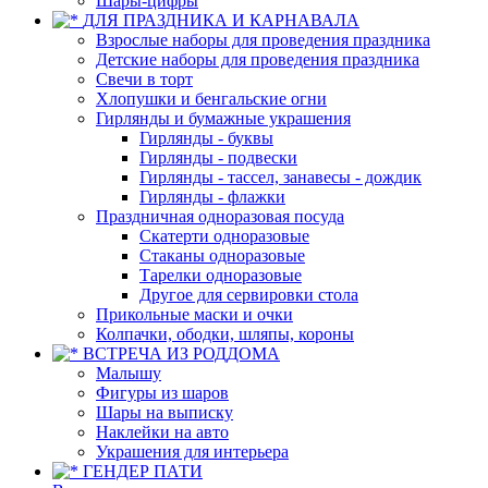
Шары-цифры
ДЛЯ ПРАЗДНИКА И КАРНАВАЛА
Взрослые наборы для проведения праздника
Детские наборы для проведения праздника
Свечи в торт
Хлопушки и бенгальские огни
Гирлянды и бумажные украшения
Гирлянды - буквы
Гирлянды - подвески
Гирлянды - тассел, занавесы - дождик
Гирлянды - флажки
Праздничная одноразовая посуда
Скатерти одноразовые
Стаканы одноразовые
Тарелки одноразовые
Другое для сервировки стола
Прикольные маски и очки
Колпачки, ободки, шляпы, короны
ВСТРЕЧА ИЗ РОДДОМА
Малышу
Фигуры из шаров
Шары на выписку
Наклейки на авто
Украшения для интерьера
ГЕНДЕР ПАТИ