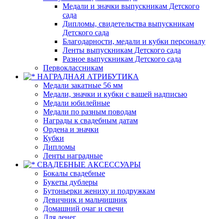
Медали и значки выпускникам Детского
сада
Дипломы, свидетельства выпускникам
Детского сада
Благодарности, медали и кубки персоналу
Ленты выпускникам Детского сада
Разное выпускникам Детского сада
Первоклассникам
НАГРАДНАЯ АТРИБУТИКА
Медали закатные 56 мм
Медали, значки и кубки с вашей надписью
Медали юбилейные
Медали по разным поводам
Награды к свадебным датам
Ордена и значки
Кубки
Дипломы
Ленты наградные
СВАДЕБНЫЕ АКСЕССУАРЫ
Бокалы свадебные
Букеты дублеры
Бутоньерки жениху и подружкам
Девичник и мальчишник
Домашний очаг и свечи
Для денег