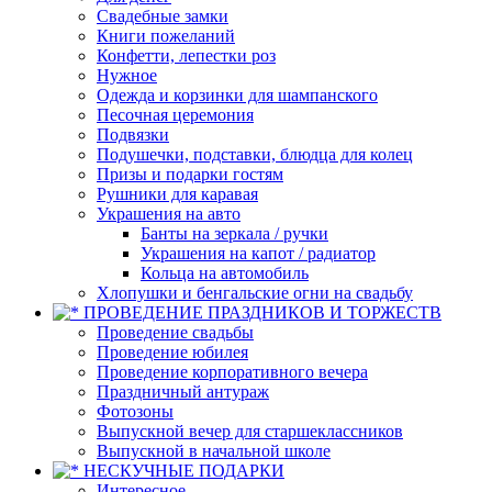
Свадебные замки
Книги пожеланий
Конфетти, лепестки роз
Нужное
Одежда и корзинки для шампанского
Песочная церемония
Подвязки
Подушечки, подставки, блюдца для колец
Призы и подарки гостям
Рушники для каравая
Украшения на авто
Банты на зеркала / ручки
Украшения на капот / радиатор
Кольца на автомобиль
Хлопушки и бенгальские огни на свадьбу
ПРОВЕДЕНИЕ ПРАЗДНИКОВ И ТОРЖЕСТВ
Проведение свадьбы
Проведение юбилея
Проведение корпоративного вечера
Праздничный антураж
Фотозоны
Выпускной вечер для старшеклассников
Выпускной в начальной школе
НЕСКУЧНЫЕ ПОДАРКИ
Интересное