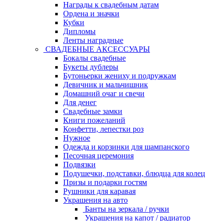
Награды к свадебным датам
Ордена и значки
Кубки
Дипломы
Ленты наградные
СВАДЕБНЫЕ АКСЕССУАРЫ
Бокалы свадебные
Букеты дублеры
Бутоньерки жениху и подружкам
Девичник и мальчишник
Домашний очаг и свечи
Для денег
Свадебные замки
Книги пожеланий
Конфетти, лепестки роз
Нужное
Одежда и корзинки для шампанского
Песочная церемония
Подвязки
Подушечки, подставки, блюдца для колец
Призы и подарки гостям
Рушники для каравая
Украшения на авто
Банты на зеркала / ручки
Украшения на капот / радиатор