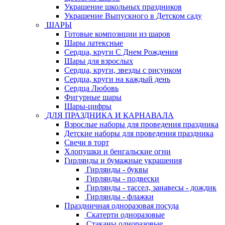
Украшение школьных праздников
Украшение Выпускного в Детском саду
ШАРЫ
Готовые композиции из шаров
Шары латексные
Сердца, круги С Днем Рождения
Шары для взрослых
Сердца, круги, звезды с рисунком
Сердца, круги на каждый день
Сердца Любовь
Фигурные шары
Шары-цифры
ДЛЯ ПРАЗДНИКА И КАРНАВАЛА
Взрослые наборы для проведения праздника
Детские наборы для проведения праздника
Свечи в торт
Хлопушки и бенгальские огни
Гирлянды и бумажные украшения
Гирлянды - буквы
Гирлянды - подвески
Гирлянды - тассел, занавесы - дождик
Гирлянды - флажки
Праздничная одноразовая посуда
Скатерти одноразовые
Стаканы одноразовые