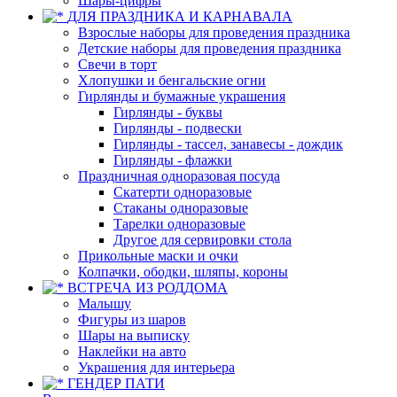
Шары-цифры
ДЛЯ ПРАЗДНИКА И КАРНАВАЛА
Взрослые наборы для проведения праздника
Детские наборы для проведения праздника
Свечи в торт
Хлопушки и бенгальские огни
Гирлянды и бумажные украшения
Гирлянды - буквы
Гирлянды - подвески
Гирлянды - тассел, занавесы - дождик
Гирлянды - флажки
Праздничная одноразовая посуда
Скатерти одноразовые
Стаканы одноразовые
Тарелки одноразовые
Другое для сервировки стола
Прикольные маски и очки
Колпачки, ободки, шляпы, короны
ВСТРЕЧА ИЗ РОДДОМА
Малышу
Фигуры из шаров
Шары на выписку
Наклейки на авто
Украшения для интерьера
ГЕНДЕР ПАТИ