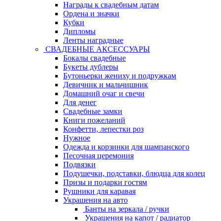
Награды к свадебным датам
Ордена и значки
Кубки
Дипломы
Ленты наградные
СВАДЕБНЫЕ АКСЕССУАРЫ
Бокалы свадебные
Букеты дублеры
Бутоньерки жениху и подружкам
Девичник и мальчишник
Домашний очаг и свечи
Для денег
Свадебные замки
Книги пожеланий
Конфетти, лепестки роз
Нужное
Одежда и корзинки для шампанского
Песочная церемония
Подвязки
Подушечки, подставки, блюдца для колец
Призы и подарки гостям
Рушники для каравая
Украшения на авто
Банты на зеркала / ручки
Украшения на капот / радиатор