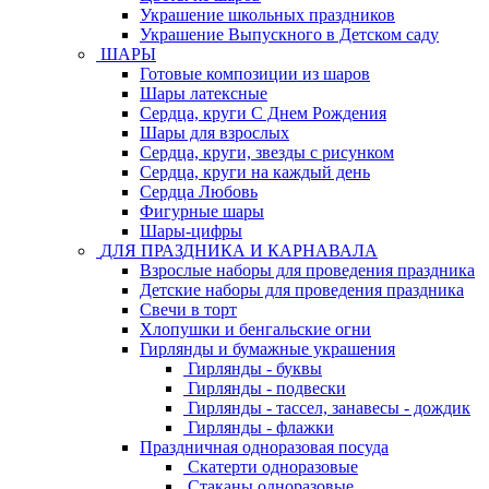
Украшение школьных праздников
Украшение Выпускного в Детском саду
ШАРЫ
Готовые композиции из шаров
Шары латексные
Сердца, круги С Днем Рождения
Шары для взрослых
Сердца, круги, звезды с рисунком
Сердца, круги на каждый день
Сердца Любовь
Фигурные шары
Шары-цифры
ДЛЯ ПРАЗДНИКА И КАРНАВАЛА
Взрослые наборы для проведения праздника
Детские наборы для проведения праздника
Свечи в торт
Хлопушки и бенгальские огни
Гирлянды и бумажные украшения
Гирлянды - буквы
Гирлянды - подвески
Гирлянды - тассел, занавесы - дождик
Гирлянды - флажки
Праздничная одноразовая посуда
Скатерти одноразовые
Стаканы одноразовые