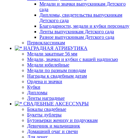
Медали и значки выпускникам Детского
сада
Дипломы, свидетельства выпускникам
Детского сада
Благодарности, медали и кубки персоналу
Ленты выпускникам Детского сада
Разное выпускникам Детского сада
Первоклассникам
НАГРАДНАЯ АТРИБУТИКА
Медали закатные 56 мм
Медали, значки и кубки с вашей надписью
Медали юбилейные
Медали по разным поводам
Награды к свадебным датам
Ордена и значки
Кубки
Дипломы
Ленты наградные
СВАДЕБНЫЕ АКСЕССУАРЫ
Бокалы свадебные
Букеты дублеры
Бутоньерки жениху и подружкам
Девичник и мальчишник
Домашний очаг и свечи
Для денег