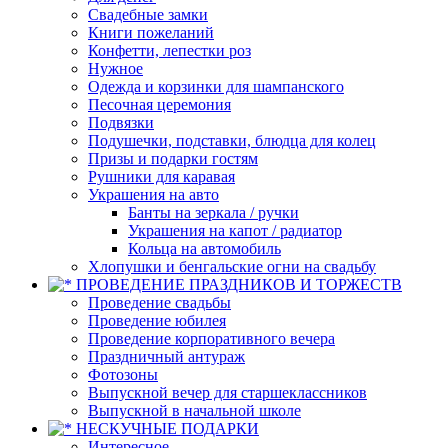
Свадебные замки
Книги пожеланий
Конфетти, лепестки роз
Нужное
Одежда и корзинки для шампанского
Песочная церемония
Подвязки
Подушечки, подставки, блюдца для колец
Призы и подарки гостям
Рушники для каравая
Украшения на авто
Банты на зеркала / ручки
Украшения на капот / радиатор
Кольца на автомобиль
Хлопушки и бенгальские огни на свадьбу
ПРОВЕДЕНИЕ ПРАЗДНИКОВ И ТОРЖЕСТВ
Проведение свадьбы
Проведение юбилея
Проведение корпоративного вечера
Праздничный антураж
Фотозоны
Выпускной вечер для старшеклассников
Выпускной в начальной школе
НЕСКУЧНЫЕ ПОДАРКИ
Интересное