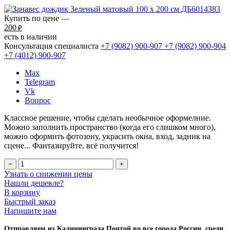
Купить по цене —
200
₽
есть в наличии
Консультация специалиста
+7 (9082)
900-907
+7 (9082)
900-904
+7 (4012)
900-907
Max
Telegram
Vk
Вопрос
Классное решение, чтобы сделать необычное оформелние.
Можно заполнить пространство (когда его слишком много),
можно оформить фотозону, украсить окна, вход, задник на
сцене... Фантазируйте, всё получится!
−
+
Узнать о снижении цены
Нашли дешевле?
В корзину
Быстрый заказ
Напишите нам
Отправляем из Калининграда Почтой во все города России, среди