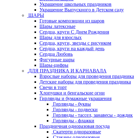
Украшение школьных праздников
Украшение Выпускного в Детском саду
ШАРЫ
Готовые композиции из шаров
Шары латексные
Сердца, круги С Днем Рождения
Шары для взрослых
Сердца, круги, звезды с рисунком
Сердца, круги на каждый день
Сердца Любовь
Фигурные шары
Шары-цифры
ДЛЯ ПРАЗДНИКА И КАРНАВАЛА
Взрослые наборы для проведения праздника
Детские наборы для проведения праздника
Свечи в торт
Хлопушки и бенгальские огни
Гирлянды и бумажные украшения
Гирлянды - буквы
Гирлянды - подвески
Гирлянды - тассел, занавесы - дождик
Гирлянды - флажки
Праздничная одноразовая посуда
Скатерти одноразовые
Стаканы одноразовые