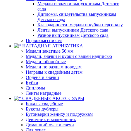
Медали и значки выпускникам Детского
сада
Дипломы, свидетельства выпускникам
Детского сада
Благодарности, медали и кубки персоналу
Ленты выпускникам Детского сада
Разное выпускникам Детского сада
Первоклассникам
НАГРАДНАЯ АТРИБУТИКА
Медали закатные 56 мм
Медали, значки и кубки с вашей надписью
Медали юбилейные
Медали по разным поводам
Награды к свадебным датам
Ордена и значки
Кубки
Дипломы
Ленты наградные
СВАДЕБНЫЕ АКСЕССУАРЫ
Бокалы свадебные
Букеты дублеры
Бутоньерки жениху и подружкам
Девичник и мальчишник
Домашний очаг и свечи
Для денег