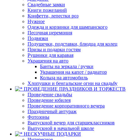
Свадебные замки
Книги пожеланий
Конфетти, лепестки роз
Нужное
Одежда и корзинки для шампанского
Песочная церемония
Подвязки
Подушечки, подставки, блюдца для колец
Призы и подарки гостям
Рушники для каравая
Украшения на авто
Банты на зеркала / ручки
Украшения на капот / радиатор
Кольца на автомобиль
Хлопушки и бенгальские огни на свадьбу
ПРОВЕДЕНИЕ ПРАЗДНИКОВ И ТОРЖЕСТВ
Проведение свадьбы
Проведение юбилея
Проведение корпоративного вечера
Праздничный антураж
Фотозоны
Выпускной вечер для старшеклассников
Выпускной в начальной школе
НЕСКУЧНЫЕ ПОДАРКИ
Интересное