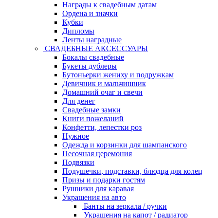
Награды к свадебным датам
Ордена и значки
Кубки
Дипломы
Ленты наградные
СВАДЕБНЫЕ АКСЕССУАРЫ
Бокалы свадебные
Букеты дублеры
Бутоньерки жениху и подружкам
Девичник и мальчишник
Домашний очаг и свечи
Для денег
Свадебные замки
Книги пожеланий
Конфетти, лепестки роз
Нужное
Одежда и корзинки для шампанского
Песочная церемония
Подвязки
Подушечки, подставки, блюдца для колец
Призы и подарки гостям
Рушники для каравая
Украшения на авто
Банты на зеркала / ручки
Украшения на капот / радиатор