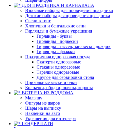
Шары-цифры
ДЛЯ ПРАЗДНИКА И КАРНАВАЛА
Взрослые наборы для проведения праздника
Детские наборы для проведения праздника
Свечи в торт
Хлопушки и бенгальские огни
Гирлянды и бумажные украшения
Гирлянды - буквы
Гирлянды - подвески
Гирлянды - тассел, занавесы - дождик
Гирлянды - флажки
Праздничная одноразовая посуда
Скатерти одноразовые
Стаканы одноразовые
Тарелки одноразовые
Другое для сервировки стола
Прикольные маски и очки
Колпачки, ободки, шляпы, короны
ВСТРЕЧА ИЗ РОДДОМА
Малышу
Фигуры из шаров
Шары на выписку
Наклейки на авто
Украшения для интерьера
ГЕНДЕР ПАТИ