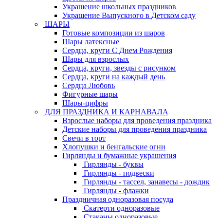
Украшение школьных праздников
Украшение Выпускного в Детском саду
ШАРЫ
Готовые композиции из шаров
Шары латексные
Сердца, круги С Днем Рождения
Шары для взрослых
Сердца, круги, звезды с рисунком
Сердца, круги на каждый день
Сердца Любовь
Фигурные шары
Шары-цифры
ДЛЯ ПРАЗДНИКА И КАРНАВАЛА
Взрослые наборы для проведения праздника
Детские наборы для проведения праздника
Свечи в торт
Хлопушки и бенгальские огни
Гирлянды и бумажные украшения
Гирлянды - буквы
Гирлянды - подвески
Гирлянды - тассел, занавесы - дождик
Гирлянды - флажки
Праздничная одноразовая посуда
Скатерти одноразовые
Стаканы одноразовые