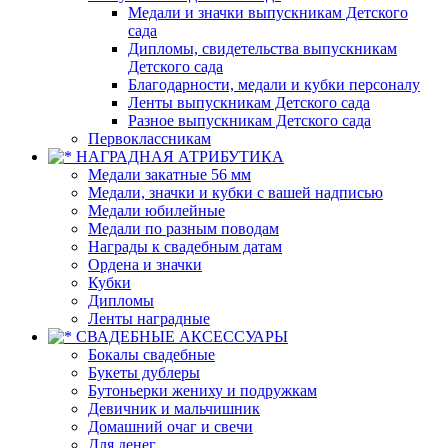
Медали и значки выпускникам Детского
сада
Дипломы, свидетельства выпускникам
Детского сада
Благодарности, медали и кубки персоналу
Ленты выпускникам Детского сада
Разное выпускникам Детского сада
Первоклассникам
НАГРАДНАЯ АТРИБУТИКА
Медали закатные 56 мм
Медали, значки и кубки с вашей надписью
Медали юбилейные
Медали по разным поводам
Награды к свадебным датам
Ордена и значки
Кубки
Дипломы
Ленты наградные
СВАДЕБНЫЕ АКСЕССУАРЫ
Бокалы свадебные
Букеты дублеры
Бутоньерки жениху и подружкам
Девичник и мальчишник
Домашний очаг и свечи
Для денег