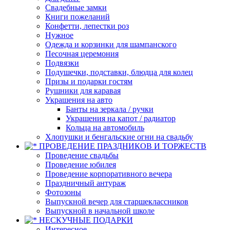
Свадебные замки
Книги пожеланий
Конфетти, лепестки роз
Нужное
Одежда и корзинки для шампанского
Песочная церемония
Подвязки
Подушечки, подставки, блюдца для колец
Призы и подарки гостям
Рушники для каравая
Украшения на авто
Банты на зеркала / ручки
Украшения на капот / радиатор
Кольца на автомобиль
Хлопушки и бенгальские огни на свадьбу
ПРОВЕДЕНИЕ ПРАЗДНИКОВ И ТОРЖЕСТВ
Проведение свадьбы
Проведение юбилея
Проведение корпоративного вечера
Праздничный антураж
Фотозоны
Выпускной вечер для старшеклассников
Выпускной в начальной школе
НЕСКУЧНЫЕ ПОДАРКИ
Интересное