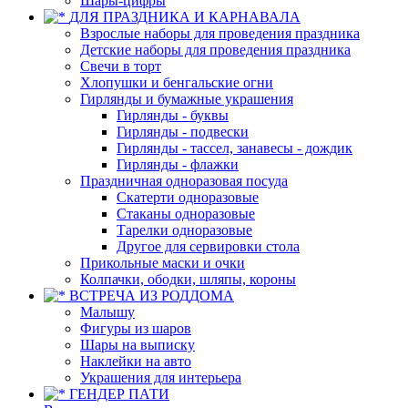
Шары-цифры
ДЛЯ ПРАЗДНИКА И КАРНАВАЛА
Взрослые наборы для проведения праздника
Детские наборы для проведения праздника
Свечи в торт
Хлопушки и бенгальские огни
Гирлянды и бумажные украшения
Гирлянды - буквы
Гирлянды - подвески
Гирлянды - тассел, занавесы - дождик
Гирлянды - флажки
Праздничная одноразовая посуда
Скатерти одноразовые
Стаканы одноразовые
Тарелки одноразовые
Другое для сервировки стола
Прикольные маски и очки
Колпачки, ободки, шляпы, короны
ВСТРЕЧА ИЗ РОДДОМА
Малышу
Фигуры из шаров
Шары на выписку
Наклейки на авто
Украшения для интерьера
ГЕНДЕР ПАТИ