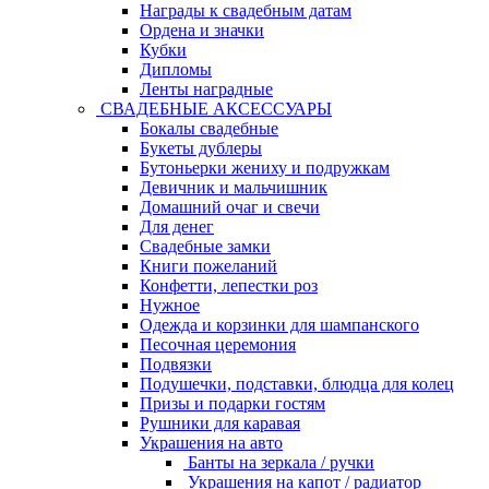
Награды к свадебным датам
Ордена и значки
Кубки
Дипломы
Ленты наградные
СВАДЕБНЫЕ АКСЕССУАРЫ
Бокалы свадебные
Букеты дублеры
Бутоньерки жениху и подружкам
Девичник и мальчишник
Домашний очаг и свечи
Для денег
Свадебные замки
Книги пожеланий
Конфетти, лепестки роз
Нужное
Одежда и корзинки для шампанского
Песочная церемония
Подвязки
Подушечки, подставки, блюдца для колец
Призы и подарки гостям
Рушники для каравая
Украшения на авто
Банты на зеркала / ручки
Украшения на капот / радиатор