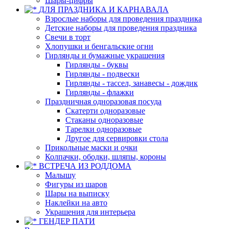
Шары-цифры
ДЛЯ ПРАЗДНИКА И КАРНАВАЛА
Взрослые наборы для проведения праздника
Детские наборы для проведения праздника
Свечи в торт
Хлопушки и бенгальские огни
Гирлянды и бумажные украшения
Гирлянды - буквы
Гирлянды - подвески
Гирлянды - тассел, занавесы - дождик
Гирлянды - флажки
Праздничная одноразовая посуда
Скатерти одноразовые
Стаканы одноразовые
Тарелки одноразовые
Другое для сервировки стола
Прикольные маски и очки
Колпачки, ободки, шляпы, короны
ВСТРЕЧА ИЗ РОДДОМА
Малышу
Фигуры из шаров
Шары на выписку
Наклейки на авто
Украшения для интерьера
ГЕНДЕР ПАТИ