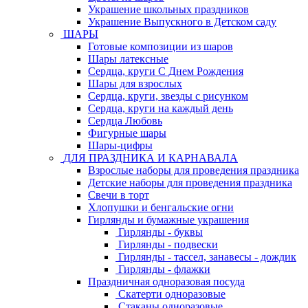
Украшение школьных праздников
Украшение Выпускного в Детском саду
ШАРЫ
Готовые композиции из шаров
Шары латексные
Сердца, круги С Днем Рождения
Шары для взрослых
Сердца, круги, звезды с рисунком
Сердца, круги на каждый день
Сердца Любовь
Фигурные шары
Шары-цифры
ДЛЯ ПРАЗДНИКА И КАРНАВАЛА
Взрослые наборы для проведения праздника
Детские наборы для проведения праздника
Свечи в торт
Хлопушки и бенгальские огни
Гирлянды и бумажные украшения
Гирлянды - буквы
Гирлянды - подвески
Гирлянды - тассел, занавесы - дождик
Гирлянды - флажки
Праздничная одноразовая посуда
Скатерти одноразовые
Стаканы одноразовые