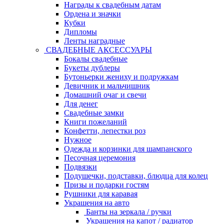
Награды к свадебным датам
Ордена и значки
Кубки
Дипломы
Ленты наградные
СВАДЕБНЫЕ АКСЕССУАРЫ
Бокалы свадебные
Букеты дублеры
Бутоньерки жениху и подружкам
Девичник и мальчишник
Домашний очаг и свечи
Для денег
Свадебные замки
Книги пожеланий
Конфетти, лепестки роз
Нужное
Одежда и корзинки для шампанского
Песочная церемония
Подвязки
Подушечки, подставки, блюдца для колец
Призы и подарки гостям
Рушники для каравая
Украшения на авто
Банты на зеркала / ручки
Украшения на капот / радиатор