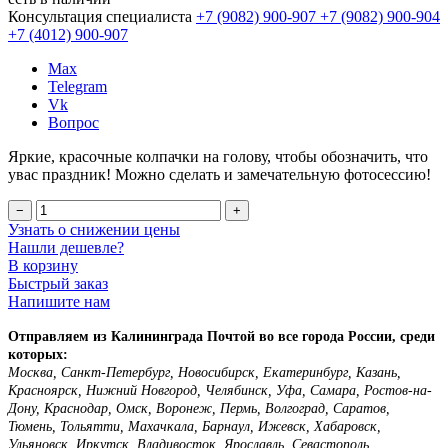
Консультация специалиста
+7 (9082)
900-907
+7 (9082)
900-904
+7 (4012)
900-907
Max
Telegram
Vk
Вопрос
Яркие, красочные колпачки на голову, чтобы обозначить, что
увас праздник! Можно сделать и замечательную фотосессию!
−
+
Узнать о снижении цены
Нашли дешевле?
В корзину
Быстрый заказ
Напишите нам
Отправляем из Калининграда Почтой во все города России, среди
которых:
Москва, Санкт-Петербург, Новосибирск, Екатеринбург, Казань,
Красноярск, Нижний Новгород, Челябинск, Уфа, Самара, Ростов-на-
Дону, Краснодар, Омск, Воронеж, Пермь, Волгоград, Саратов,
Тюмень, Тольятти, Махачкала, Барнаул, Ижевск, Хабаровск,
Ульяновск, Иркутск, Владивосток, Ярославль, Севастополь,