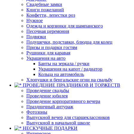
Свадебные замки
Книги пожеланий
Конфетти, лепестки роз
Нужное
Одежда и корзинки для шампанского
Песочная церемония
Подвязки
Подушечки, подставки, блюдца для колец
Призы и подарки гостям
Рушники для каравая
Украшения на авто
Банты на зеркала / ручки
Украшения на капот / радиатор
Кольца на автомобиль
Хлопушки и бенгальские огни на свадьбу
ПРОВЕДЕНИЕ ПРАЗДНИКОВ И ТОРЖЕСТВ
Проведение свадьбы
Проведение юбилея
Проведение корпоративного вечера
Праздничный антураж
Фотозоны
Выпускной вечер для старшеклассников
Выпускной в начальной школе
НЕСКУЧНЫЕ ПОДАРКИ
Интересное