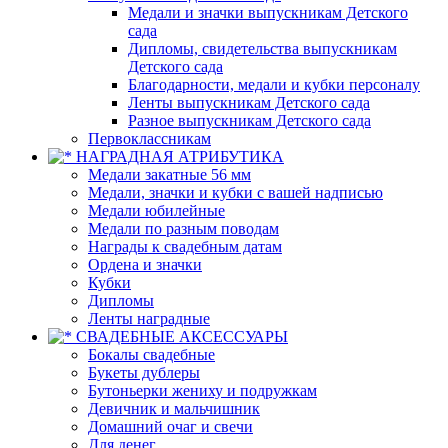
Медали и значки выпускникам Детского
сада
Дипломы, свидетельства выпускникам
Детского сада
Благодарности, медали и кубки персоналу
Ленты выпускникам Детского сада
Разное выпускникам Детского сада
Первоклассникам
НАГРАДНАЯ АТРИБУТИКА
Медали закатные 56 мм
Медали, значки и кубки с вашей надписью
Медали юбилейные
Медали по разным поводам
Награды к свадебным датам
Ордена и значки
Кубки
Дипломы
Ленты наградные
СВАДЕБНЫЕ АКСЕССУАРЫ
Бокалы свадебные
Букеты дублеры
Бутоньерки жениху и подружкам
Девичник и мальчишник
Домашний очаг и свечи
Для денег