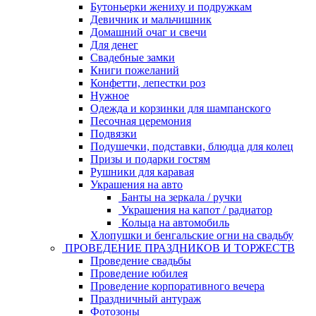
Бутоньерки жениху и подружкам
Девичник и мальчишник
Домашний очаг и свечи
Для денег
Свадебные замки
Книги пожеланий
Конфетти, лепестки роз
Нужное
Одежда и корзинки для шампанского
Песочная церемония
Подвязки
Подушечки, подставки, блюдца для колец
Призы и подарки гостям
Рушники для каравая
Украшения на авто
Банты на зеркала / ручки
Украшения на капот / радиатор
Кольца на автомобиль
Хлопушки и бенгальские огни на свадьбу
ПРОВЕДЕНИЕ ПРАЗДНИКОВ И ТОРЖЕСТВ
Проведение свадьбы
Проведение юбилея
Проведение корпоративного вечера
Праздничный антураж
Фотозоны