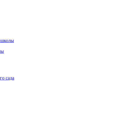
 школы
лы
го сада