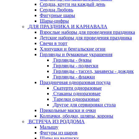
Сердца, круги на каждый день
Сердца Любовь
Фигурные шары
Шары-цифры
ДЛЯ ПРАЗДНИКА И КАРНАВАЛА
Взрослые наборы для проведения праздника
Детские наборы для проведения праздника
Свечи в торт
Хлопушки и бенгальские огни
Гирлянды и бумажные украшения
Гирлянды - буквы
Гирлянды - подвески
Гирлянды - тассел, занавесы - дождик
Гирлянды - флажки
Праздничная одноразовая посуда
Скатерти одноразовые
Стаканы одноразовые
Тарелки одноразовые
Другое для сервировки стола
Прикольные маски и очки
Колпачки, ободки, шляпы, короны
ВСТРЕЧА ИЗ РОДДОМА
Малышу
Фигуры из шаров
Шары на выписку