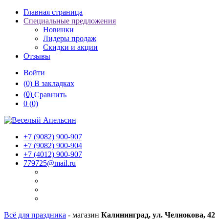
Главная страница
Специальные предложения
Новинки
Лидеры продаж
Скидки и акции
Отзывы
Войти
(0)
В закладках
(0)
Сравнить
0
(0)
+7 (9082)
900-907
+7 (9082)
900-904
+7 (4012)
900-907
779725@mail.ru
Всё для праздника
- магазин
Калининград, ул. Челнокова, 42