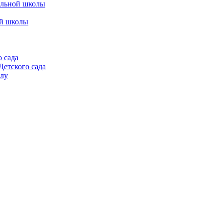
альной школы
ой школы
 сада
етского сада
алу