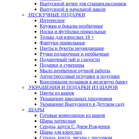
Выпускной вечер для старшеклассников
Выпускной в начальной школе
НЕСКУЧНЫЕ ПОДАРКИ
Интересное
Кружки и бокалы необычные
Носки и футболки прикольные
Только для взрослых 18 +
Фартуки прикольные
Цветы и букеты неувядающие
Ручки подарочные и необычные
Подарочный чай и сладости
Подарки и сувениры
Мыло необычное ручной работы
Антистрессовые игрушки и подушки
Консервация подарков в железную банку
УКРАШЕНИЯ И ПОДАРКИ ИЗ ШАРОВ
Цветы из шаров
Украшение школьных праздников
Украшение Выпускного в Детском саду
ШАРЫ
Готовые композиции из шаров
Шары латексные
Сердца, круги С Днем Рождения
Шары для взрослых
Сердца, круги, звезды с рисунком