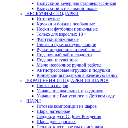
Выпускной вечер для старшеклассников
Выпускной в начальной школе
НЕСКУЧНЫЕ ПОДАРКИ
Интересное
Кружки и бокалы необычные
Носки и футболки прикольные
Только для взрослых 18 +
Фартуки прикольные
Цветы и букеты неувядающие
Ручки подарочные и необычные
Подарочный чай и сладости
Подарки и сувениры
Мыло необычное ручной работы
Антистрессовые игрушки и подушки
Консервация подарков в железную банку
УКРАШЕНИЯ И ПОДАРКИ ИЗ ШАРОВ
Цветы из шаров
Украшение школьных праздников
Украшение Выпускного в Детском саду
ШАРЫ
Готовые композиции из шаров
Шары латексные
Сердца, круги С Днем Рождения
Шары для взрослых
Сердца, круги, звезды с рисунком