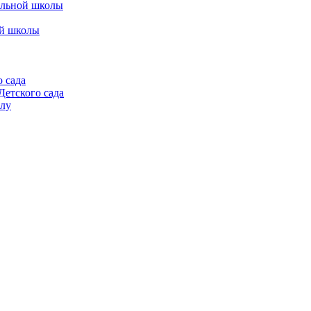
альной школы
ой школы
 сада
етского сада
алу