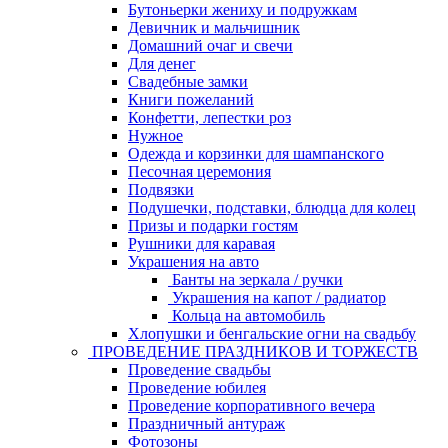
Бутоньерки жениху и подружкам
Девичник и мальчишник
Домашний очаг и свечи
Для денег
Свадебные замки
Книги пожеланий
Конфетти, лепестки роз
Нужное
Одежда и корзинки для шампанского
Песочная церемония
Подвязки
Подушечки, подставки, блюдца для колец
Призы и подарки гостям
Рушники для каравая
Украшения на авто
Банты на зеркала / ручки
Украшения на капот / радиатор
Кольца на автомобиль
Хлопушки и бенгальские огни на свадьбу
ПРОВЕДЕНИЕ ПРАЗДНИКОВ И ТОРЖЕСТВ
Проведение свадьбы
Проведение юбилея
Проведение корпоративного вечера
Праздничный антураж
Фотозоны