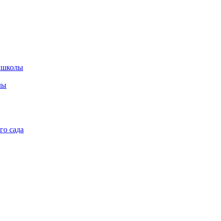
 школы
лы
го сада