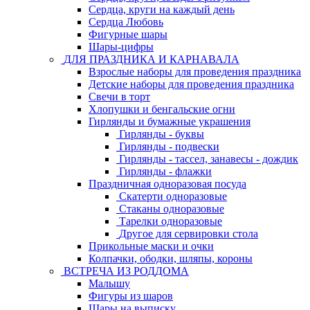
Сердца, круги на каждый день
Сердца Любовь
Фигурные шары
Шары-цифры
ДЛЯ ПРАЗДНИКА И КАРНАВАЛА
Взрослые наборы для проведения праздника
Детские наборы для проведения праздника
Свечи в торт
Хлопушки и бенгальские огни
Гирлянды и бумажные украшения
Гирлянды - буквы
Гирлянды - подвески
Гирлянды - тассел, занавесы - дождик
Гирлянды - флажки
Праздничная одноразовая посуда
Скатерти одноразовые
Стаканы одноразовые
Тарелки одноразовые
Другое для сервировки стола
Прикольные маски и очки
Колпачки, ободки, шляпы, короны
ВСТРЕЧА ИЗ РОДДОМА
Малышу
Фигуры из шаров
Шары на выписку