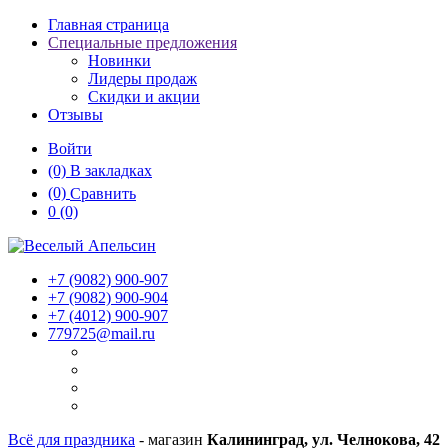
Главная страница
Специальные предложения
Новинки
Лидеры продаж
Скидки и акции
Отзывы
Войти
(0)
В закладках
(0)
Сравнить
0
(0)
+7 (9082)
900-907
+7 (9082)
900-904
+7 (4012)
900-907
779725@mail.ru
Всё для праздника
- магазин
Калининград, ул. Челнокова, 42