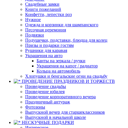
Свадебные замки
Книги пожеланий
Конфетти, лепестки роз
Нужное
Одежда и корзинки для шампанского
Песочная церемония
Подвязки
Подушечки, подставки, блюдца для колец
Призы и подарки гостям
Рушники для каравая
Украшения на авто
Банты на зеркала / ручки
Украшения на капот / радиатор
Кольца на автомобиль
Хлопушки и бенгальские огни на свадьбу
ПРОВЕДЕНИЕ ПРАЗДНИКОВ И ТОРЖЕСТВ
Проведение свадьбы
Проведение юбилея
Проведение корпоративного вечера
Праздничный антураж
Фотозоны
Выпускной вечер для старшеклассников
Выпускной в начальной школе
НЕСКУЧНЫЕ ПОДАРКИ
Интересное