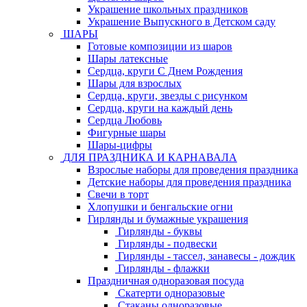
Украшение школьных праздников
Украшение Выпускного в Детском саду
ШАРЫ
Готовые композиции из шаров
Шары латексные
Сердца, круги С Днем Рождения
Шары для взрослых
Сердца, круги, звезды с рисунком
Сердца, круги на каждый день
Сердца Любовь
Фигурные шары
Шары-цифры
ДЛЯ ПРАЗДНИКА И КАРНАВАЛА
Взрослые наборы для проведения праздника
Детские наборы для проведения праздника
Свечи в торт
Хлопушки и бенгальские огни
Гирлянды и бумажные украшения
Гирлянды - буквы
Гирлянды - подвески
Гирлянды - тассел, занавесы - дождик
Гирлянды - флажки
Праздничная одноразовая посуда
Скатерти одноразовые
Стаканы одноразовые