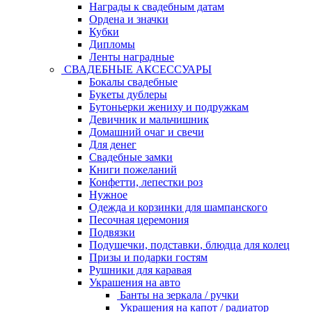
Награды к свадебным датам
Ордена и значки
Кубки
Дипломы
Ленты наградные
СВАДЕБНЫЕ АКСЕССУАРЫ
Бокалы свадебные
Букеты дублеры
Бутоньерки жениху и подружкам
Девичник и мальчишник
Домашний очаг и свечи
Для денег
Свадебные замки
Книги пожеланий
Конфетти, лепестки роз
Нужное
Одежда и корзинки для шампанского
Песочная церемония
Подвязки
Подушечки, подставки, блюдца для колец
Призы и подарки гостям
Рушники для каравая
Украшения на авто
Банты на зеркала / ручки
Украшения на капот / радиатор