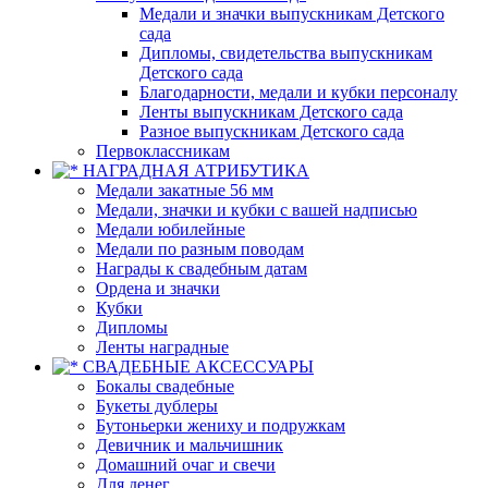
Медали и значки выпускникам Детского
сада
Дипломы, свидетельства выпускникам
Детского сада
Благодарности, медали и кубки персоналу
Ленты выпускникам Детского сада
Разное выпускникам Детского сада
Первоклассникам
НАГРАДНАЯ АТРИБУТИКА
Медали закатные 56 мм
Медали, значки и кубки с вашей надписью
Медали юбилейные
Медали по разным поводам
Награды к свадебным датам
Ордена и значки
Кубки
Дипломы
Ленты наградные
СВАДЕБНЫЕ АКСЕССУАРЫ
Бокалы свадебные
Букеты дублеры
Бутоньерки жениху и подружкам
Девичник и мальчишник
Домашний очаг и свечи
Для денег