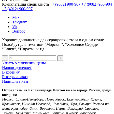
Консультация специалиста
+7 (9082)
900-907
+7 (9082)
900-904
+7 (4012)
900-907
Max
Telegram
Vk
Вопрос
Хорошее дополнение для сервировки стола в одном стиле.
Подойдут для тематики "Морская", "Холодное Сердце",
"Тачки", "Пираты" и т.д.
−
+
Узнать о снижении цены
Нашли дешевле?
В корзину
Быстрый заказ
Напишите нам
Отправляем из Калининграда Почтой во все города России, среди
которых:
Москва, Санкт-Петербург, Новосибирск, Екатеринбург, Казань,
Красноярск, Нижний Новгород, Челябинск, Уфа, Самара, Ростов-на-
Дону, Краснодар, Омск, Воронеж, Пермь, Волгоград, Саратов,
Тюмень, Тольятти, Махачкала, Барнаул, Ижевск, Хабаровск,