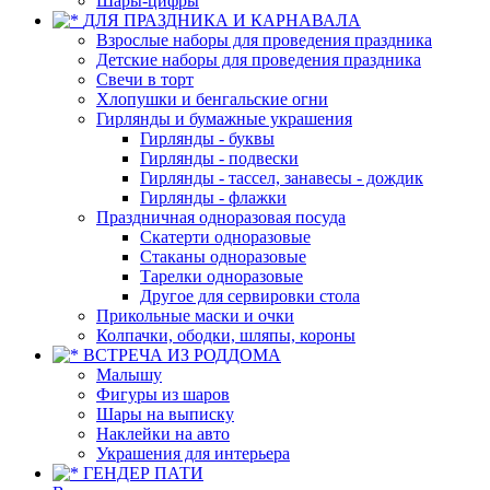
Шары-цифры
ДЛЯ ПРАЗДНИКА И КАРНАВАЛА
Взрослые наборы для проведения праздника
Детские наборы для проведения праздника
Свечи в торт
Хлопушки и бенгальские огни
Гирлянды и бумажные украшения
Гирлянды - буквы
Гирлянды - подвески
Гирлянды - тассел, занавесы - дождик
Гирлянды - флажки
Праздничная одноразовая посуда
Скатерти одноразовые
Стаканы одноразовые
Тарелки одноразовые
Другое для сервировки стола
Прикольные маски и очки
Колпачки, ободки, шляпы, короны
ВСТРЕЧА ИЗ РОДДОМА
Малышу
Фигуры из шаров
Шары на выписку
Наклейки на авто
Украшения для интерьера
ГЕНДЕР ПАТИ