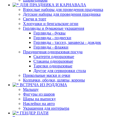
Шары-цифры
ДЛЯ ПРАЗДНИКА И КАРНАВАЛА
Взрослые наборы для проведения праздника
Детские наборы для проведения праздника
Свечи в торт
Хлопушки и бенгальские огни
Гирлянды и бумажные украшения
Гирлянды - буквы
Гирлянды - подвески
Гирлянды - тассел, занавесы - дождик
Гирлянды - флажки
Праздничная одноразовая посуда
Скатерти одноразовые
Стаканы одноразовые
Тарелки одноразовые
Другое для сервировки стола
Прикольные маски и очки
Колпачки, ободки, шляпы, короны
ВСТРЕЧА ИЗ РОДДОМА
Малышу
Фигуры из шаров
Шары на выписку
Наклейки на авто
Украшения для интерьера
ГЕНДЕР ПАТИ