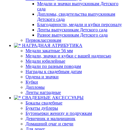
Медали и значки выпускникам Детского
сада
Дипломы, свидетельства выпускникам
Детского сада
Благодарности, медали и кубки персоналу
Ленты выпускникам Детского сада
Разное выпускникам Детского сада
Первоклассникам
НАГРАДНАЯ АТРИБУТИКА
Медали закатные 56 мм
Медали, значки и кубки с вашей надписью
Медали юбилейные
Медали по разным поводам
Награды к свадебным датам
Ордена и значки
Кубки
Дипломы
Ленты наградные
СВАДЕБНЫЕ АКСЕССУАРЫ
Бокалы свадебные
Букеты дублеры
Бутоньерки жениху и подружкам
Девичник и мальчишник
Домашний очаг и свечи
Для денег