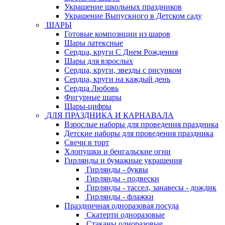
Украшение школьных праздников
Украшение Выпускного в Детском саду
ШАРЫ
Готовые композиции из шаров
Шары латексные
Сердца, круги С Днем Рождения
Шары для взрослых
Сердца, круги, звезды с рисунком
Сердца, круги на каждый день
Сердца Любовь
Фигурные шары
Шары-цифры
ДЛЯ ПРАЗДНИКА И КАРНАВАЛА
Взрослые наборы для проведения праздника
Детские наборы для проведения праздника
Свечи в торт
Хлопушки и бенгальские огни
Гирлянды и бумажные украшения
Гирлянды - буквы
Гирлянды - подвески
Гирлянды - тассел, занавесы - дождик
Гирлянды - флажки
Праздничная одноразовая посуда
Скатерти одноразовые
Стаканы одноразовые