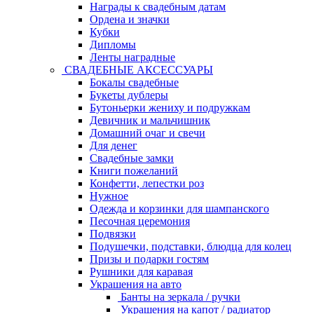
Награды к свадебным датам
Ордена и значки
Кубки
Дипломы
Ленты наградные
СВАДЕБНЫЕ АКСЕССУАРЫ
Бокалы свадебные
Букеты дублеры
Бутоньерки жениху и подружкам
Девичник и мальчишник
Домашний очаг и свечи
Для денег
Свадебные замки
Книги пожеланий
Конфетти, лепестки роз
Нужное
Одежда и корзинки для шампанского
Песочная церемония
Подвязки
Подушечки, подставки, блюдца для колец
Призы и подарки гостям
Рушники для каравая
Украшения на авто
Банты на зеркала / ручки
Украшения на капот / радиатор