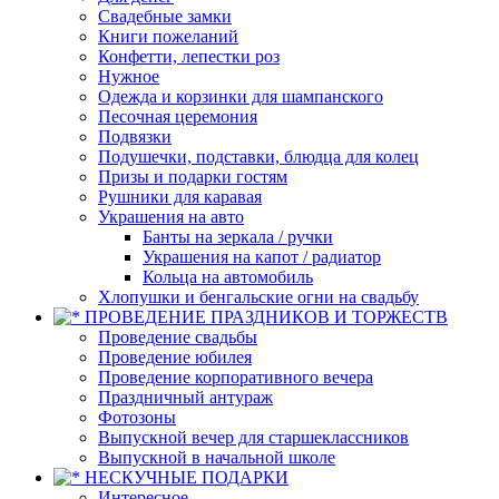
Свадебные замки
Книги пожеланий
Конфетти, лепестки роз
Нужное
Одежда и корзинки для шампанского
Песочная церемония
Подвязки
Подушечки, подставки, блюдца для колец
Призы и подарки гостям
Рушники для каравая
Украшения на авто
Банты на зеркала / ручки
Украшения на капот / радиатор
Кольца на автомобиль
Хлопушки и бенгальские огни на свадьбу
ПРОВЕДЕНИЕ ПРАЗДНИКОВ И ТОРЖЕСТВ
Проведение свадьбы
Проведение юбилея
Проведение корпоративного вечера
Праздничный антураж
Фотозоны
Выпускной вечер для старшеклассников
Выпускной в начальной школе
НЕСКУЧНЫЕ ПОДАРКИ
Интересное