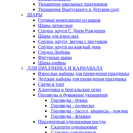
Украшение школьных праздников
Украшение Выпускного в Детском саду
ШАРЫ
Готовые композиции из шаров
Шары латексные
Сердца, круги С Днем Рождения
Шары для взрослых
Сердца, круги, звезды с рисунком
Сердца, круги на каждый день
Сердца Любовь
Фигурные шары
Шары-цифры
ДЛЯ ПРАЗДНИКА И КАРНАВАЛА
Взрослые наборы для проведения праздника
Детские наборы для проведения праздника
Свечи в торт
Хлопушки и бенгальские огни
Гирлянды и бумажные украшения
Гирлянды - буквы
Гирлянды - подвески
Гирлянды - тассел, занавесы - дождик
Гирлянды - флажки
Праздничная одноразовая посуда
Скатерти одноразовые
Стаканы одноразовые