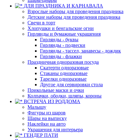
Шары-цифры
ДЛЯ ПРАЗДНИКА И КАРНАВАЛА
Взрослые наборы для проведения праздника
Детские наборы для проведения праздника
Свечи в торт
Хлопушки и бенгальские огни
Гирлянды и бумажные украшения
Гирлянды - буквы
Гирлянды - подвески
Гирлянды - тассел, занавесы - дождик
Гирлянды - флажки
Праздничная одноразовая посуда
Скатерти одноразовые
Стаканы одноразовые
Тарелки одноразовые
Другое для сервировки стола
Прикольные маски и очки
Колпачки, ободки, шляпы, короны
ВСТРЕЧА ИЗ РОДДОМА
Малышу
Фигуры из шаров
Шары на выписку
Наклейки на авто
Украшения для интерьера
ГЕНДЕР ПАТИ