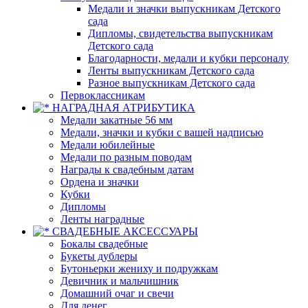
Медали и значки выпускникам Детского
сада
Дипломы, свидетельства выпускникам
Детского сада
Благодарности, медали и кубки персоналу
Ленты выпускникам Детского сада
Разное выпускникам Детского сада
Первоклассникам
НАГРАДНАЯ АТРИБУТИКА
Медали закатные 56 мм
Медали, значки и кубки с вашей надписью
Медали юбилейные
Медали по разным поводам
Награды к свадебным датам
Ордена и значки
Кубки
Дипломы
Ленты наградные
СВАДЕБНЫЕ АКСЕССУАРЫ
Бокалы свадебные
Букеты дублеры
Бутоньерки жениху и подружкам
Девичник и мальчишник
Домашний очаг и свечи
Для денег