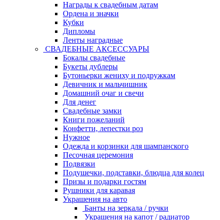
Награды к свадебным датам
Ордена и значки
Кубки
Дипломы
Ленты наградные
СВАДЕБНЫЕ АКСЕССУАРЫ
Бокалы свадебные
Букеты дублеры
Бутоньерки жениху и подружкам
Девичник и мальчишник
Домашний очаг и свечи
Для денег
Свадебные замки
Книги пожеланий
Конфетти, лепестки роз
Нужное
Одежда и корзинки для шампанского
Песочная церемония
Подвязки
Подушечки, подставки, блюдца для колец
Призы и подарки гостям
Рушники для каравая
Украшения на авто
Банты на зеркала / ручки
Украшения на капот / радиатор