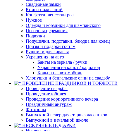
Свадебные замки
Книги пожеланий
Конфетти, лепестки роз
Нужное
Одежда и корзинки для шампанского
Песочная церемония
Подвязки
Подушечки, подставки, блюдца для колец
Призы и подарки гостям
Рушники для каравая
Украшения на авто
Банты на зеркала / ручки
Украшения на капот / радиатор
Кольца на автомобиль
Хлопушки и бенгальские огни на свадьбу
ПРОВЕДЕНИЕ ПРАЗДНИКОВ И ТОРЖЕСТВ
Проведение свадьбы
Проведение юбилея
Проведение корпоративного вечера
Праздничный антураж
Фотозоны
Выпускной вечер для старшеклассников
Выпускной в начальной школе
НЕСКУЧНЫЕ ПОДАРКИ
Интересное