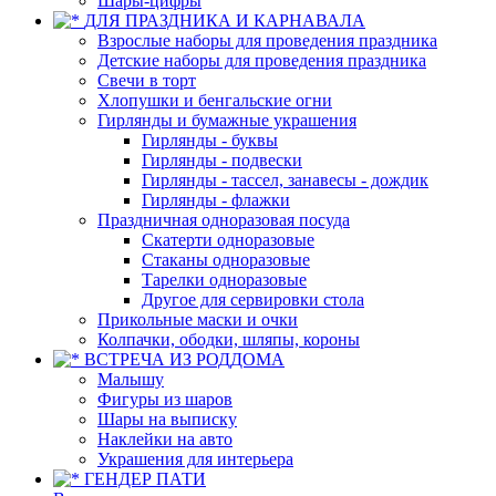
Шары-цифры
ДЛЯ ПРАЗДНИКА И КАРНАВАЛА
Взрослые наборы для проведения праздника
Детские наборы для проведения праздника
Свечи в торт
Хлопушки и бенгальские огни
Гирлянды и бумажные украшения
Гирлянды - буквы
Гирлянды - подвески
Гирлянды - тассел, занавесы - дождик
Гирлянды - флажки
Праздничная одноразовая посуда
Скатерти одноразовые
Стаканы одноразовые
Тарелки одноразовые
Другое для сервировки стола
Прикольные маски и очки
Колпачки, ободки, шляпы, короны
ВСТРЕЧА ИЗ РОДДОМА
Малышу
Фигуры из шаров
Шары на выписку
Наклейки на авто
Украшения для интерьера
ГЕНДЕР ПАТИ