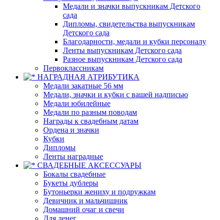
Медали и значки выпускникам Детского
сада
Дипломы, свидетельства выпускникам
Детского сада
Благодарности, медали и кубки персоналу
Ленты выпускникам Детского сада
Разное выпускникам Детского сада
Первоклассникам
НАГРАДНАЯ АТРИБУТИКА
Медали закатные 56 мм
Медали, значки и кубки с вашей надписью
Медали юбилейные
Медали по разным поводам
Награды к свадебным датам
Ордена и значки
Кубки
Дипломы
Ленты наградные
СВАДЕБНЫЕ АКСЕССУАРЫ
Бокалы свадебные
Букеты дублеры
Бутоньерки жениху и подружкам
Девичник и мальчишник
Домашний очаг и свечи
Для денег