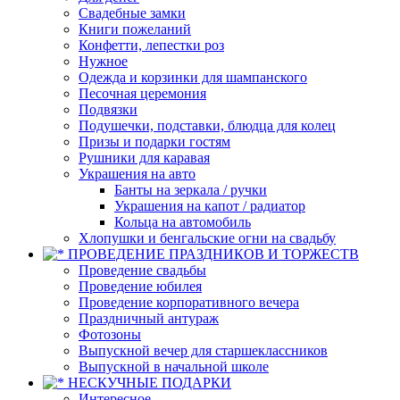
Свадебные замки
Книги пожеланий
Конфетти, лепестки роз
Нужное
Одежда и корзинки для шампанского
Песочная церемония
Подвязки
Подушечки, подставки, блюдца для колец
Призы и подарки гостям
Рушники для каравая
Украшения на авто
Банты на зеркала / ручки
Украшения на капот / радиатор
Кольца на автомобиль
Хлопушки и бенгальские огни на свадьбу
ПРОВЕДЕНИЕ ПРАЗДНИКОВ И ТОРЖЕСТВ
Проведение свадьбы
Проведение юбилея
Проведение корпоративного вечера
Праздничный антураж
Фотозоны
Выпускной вечер для старшеклассников
Выпускной в начальной школе
НЕСКУЧНЫЕ ПОДАРКИ
Интересное