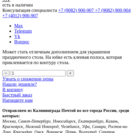
есть в наличии
Консультация специалиста
+7 (9082)
900-907
+7 (9082)
900-904
+7 (4012)
900-907
Max
Telegram
Vk
Вопрос
Может стать отличным дополнением для украшения
праздничного стола. На юбке есть клеевая полоса, которая
приклеивается по контуру стола.
−
+
Узнать о снижении цены
Нашли дешевле?
В корзину
Быстрый заказ
Напишите нам
Отправляем из Калининграда Почтой во все города России, среди
которых:
Москва, Санкт-Петербург, Новосибирск, Екатеринбург, Казань,
Красноярск, Нижний Новгород, Челябинск, Уфа, Самара, Ростов-на-
Дону, Краснодар, Омск, Воронеж, Пермь, Волгоград, Саратов,