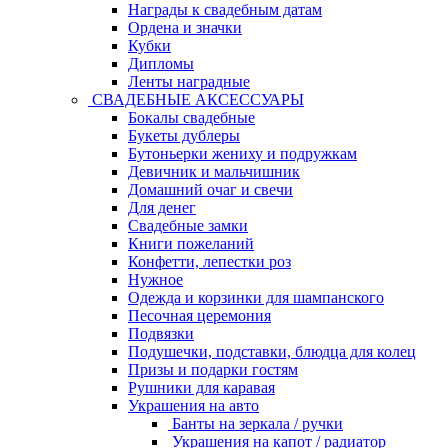
Награды к свадебным датам
Ордена и значки
Кубки
Дипломы
Ленты наградные
СВАДЕБНЫЕ АКСЕССУАРЫ
Бокалы свадебные
Букеты дублеры
Бутоньерки жениху и подружкам
Девичник и мальчишник
Домашний очаг и свечи
Для денег
Свадебные замки
Книги пожеланий
Конфетти, лепестки роз
Нужное
Одежда и корзинки для шампанского
Песочная церемония
Подвязки
Подушечки, подставки, блюдца для колец
Призы и подарки гостям
Рушники для каравая
Украшения на авто
Банты на зеркала / ручки
Украшения на капот / радиатор