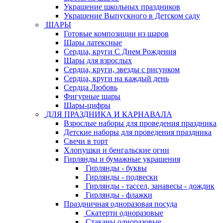
Украшение школьных праздников
Украшение Выпускного в Детском саду
ШАРЫ
Готовые композиции из шаров
Шары латексные
Сердца, круги С Днем Рождения
Шары для взрослых
Сердца, круги, звезды с рисунком
Сердца, круги на каждый день
Сердца Любовь
Фигурные шары
Шары-цифры
ДЛЯ ПРАЗДНИКА И КАРНАВАЛА
Взрослые наборы для проведения праздника
Детские наборы для проведения праздника
Свечи в торт
Хлопушки и бенгальские огни
Гирлянды и бумажные украшения
Гирлянды - буквы
Гирлянды - подвески
Гирлянды - тассел, занавесы - дождик
Гирлянды - флажки
Праздничная одноразовая посуда
Скатерти одноразовые
Стаканы одноразовые