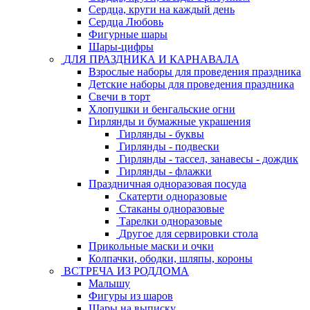
Сердца, круги на каждый день
Сердца Любовь
Фигурные шары
Шары-цифры
ДЛЯ ПРАЗДНИКА И КАРНАВАЛА
Взрослые наборы для проведения праздника
Детские наборы для проведения праздника
Свечи в торт
Хлопушки и бенгальские огни
Гирлянды и бумажные украшения
Гирлянды - буквы
Гирлянды - подвески
Гирлянды - тассел, занавесы - дождик
Гирлянды - флажки
Праздничная одноразовая посуда
Скатерти одноразовые
Стаканы одноразовые
Тарелки одноразовые
Другое для сервировки стола
Прикольные маски и очки
Колпачки, ободки, шляпы, короны
ВСТРЕЧА ИЗ РОДДОМА
Малышу
Фигуры из шаров
Шары на выписку