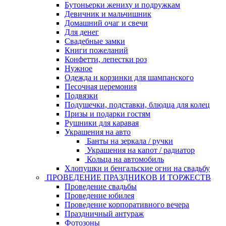
Бутоньерки жениху и подружкам
Девичник и мальчишник
Домашний очаг и свечи
Для денег
Свадебные замки
Книги пожеланий
Конфетти, лепестки роз
Нужное
Одежда и корзинки для шампанского
Песочная церемония
Подвязки
Подушечки, подставки, блюдца для колец
Призы и подарки гостям
Рушники для каравая
Украшения на авто
Банты на зеркала / ручки
Украшения на капот / радиатор
Кольца на автомобиль
Хлопушки и бенгальские огни на свадьбу
ПРОВЕДЕНИЕ ПРАЗДНИКОВ И ТОРЖЕСТВ
Проведение свадьбы
Проведение юбилея
Проведение корпоративного вечера
Праздничный антураж
Фотозоны