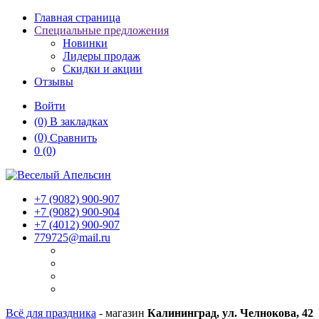
Главная страница
Специальные предложения
Новинки
Лидеры продаж
Скидки и акции
Отзывы
Войти
(0)
В закладках
(0)
Сравнить
0
(0)
+7 (9082)
900-907
+7 (9082)
900-904
+7 (4012)
900-907
779725@mail.ru
Всё для праздника
- магазин
Калининград, ул. Челнокова, 42