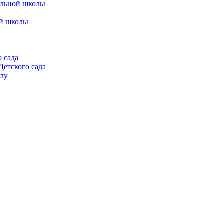
альной школы
ой школы
 сада
етского сада
алу