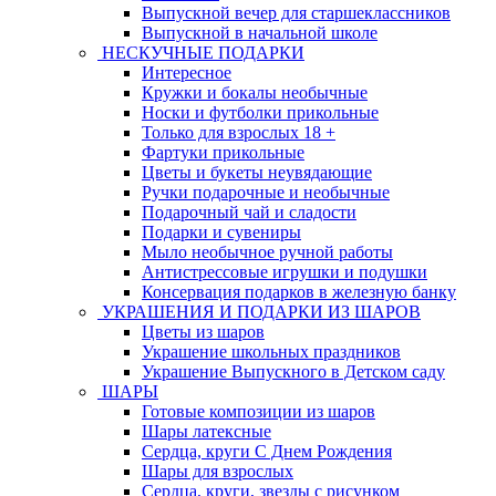
Выпускной вечер для старшеклассников
Выпускной в начальной школе
НЕСКУЧНЫЕ ПОДАРКИ
Интересное
Кружки и бокалы необычные
Носки и футболки прикольные
Только для взрослых 18 +
Фартуки прикольные
Цветы и букеты неувядающие
Ручки подарочные и необычные
Подарочный чай и сладости
Подарки и сувениры
Мыло необычное ручной работы
Антистрессовые игрушки и подушки
Консервация подарков в железную банку
УКРАШЕНИЯ И ПОДАРКИ ИЗ ШАРОВ
Цветы из шаров
Украшение школьных праздников
Украшение Выпускного в Детском саду
ШАРЫ
Готовые композиции из шаров
Шары латексные
Сердца, круги С Днем Рождения
Шары для взрослых
Сердца, круги, звезды с рисунком