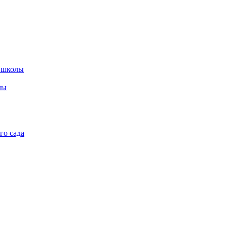
 школы
лы
го сада