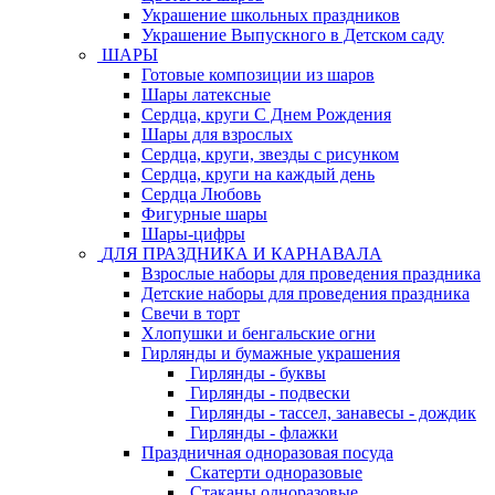
Украшение школьных праздников
Украшение Выпускного в Детском саду
ШАРЫ
Готовые композиции из шаров
Шары латексные
Сердца, круги С Днем Рождения
Шары для взрослых
Сердца, круги, звезды с рисунком
Сердца, круги на каждый день
Сердца Любовь
Фигурные шары
Шары-цифры
ДЛЯ ПРАЗДНИКА И КАРНАВАЛА
Взрослые наборы для проведения праздника
Детские наборы для проведения праздника
Свечи в торт
Хлопушки и бенгальские огни
Гирлянды и бумажные украшения
Гирлянды - буквы
Гирлянды - подвески
Гирлянды - тассел, занавесы - дождик
Гирлянды - флажки
Праздничная одноразовая посуда
Скатерти одноразовые
Стаканы одноразовые