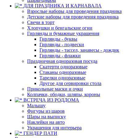
Шары-цифры
ДЛЯ ПРАЗДНИКА И КАРНАВАЛА
Взрослые наборы для проведения праздника
Детские наборы для проведения праздника
Свечи в торт
Хлопушки и бенгальские огни
Гирлянды и бумажные украшения
Гирлянды - буквы
Гирлянды - подвески
Гирлянды - тассел, занавесы - дождик
Гирлянды - флажки
Праздничная одноразовая посуда
Скатерти одноразовые
Стаканы одноразовые
Тарелки одноразовые
Другое для сервировки стола
Прикольные маски и очки
Колпачки, ободки, шляпы, короны
ВСТРЕЧА ИЗ РОДДОМА
Малышу
Фигуры из шаров
Шары на выписку
Наклейки на авто
Украшения для интерьера
ГЕНДЕР ПАТИ