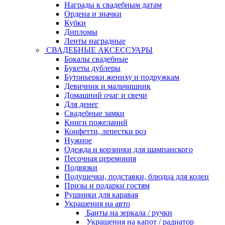
Награды к свадебным датам
Ордена и значки
Кубки
Дипломы
Ленты наградные
СВАДЕБНЫЕ АКСЕССУАРЫ
Бокалы свадебные
Букеты дублеры
Бутоньерки жениху и подружкам
Девичник и мальчишник
Домашний очаг и свечи
Для денег
Свадебные замки
Книги пожеланий
Конфетти, лепестки роз
Нужное
Одежда и корзинки для шампанского
Песочная церемония
Подвязки
Подушечки, подставки, блюдца для колец
Призы и подарки гостям
Рушники для каравая
Украшения на авто
Банты на зеркала / ручки
Украшения на капот / радиатор