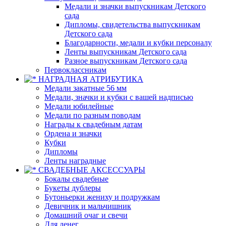
Медали и значки выпускникам Детского
сада
Дипломы, свидетельства выпускникам
Детского сада
Благодарности, медали и кубки персоналу
Ленты выпускникам Детского сада
Разное выпускникам Детского сада
Первоклассникам
НАГРАДНАЯ АТРИБУТИКА
Медали закатные 56 мм
Медали, значки и кубки с вашей надписью
Медали юбилейные
Медали по разным поводам
Награды к свадебным датам
Ордена и значки
Кубки
Дипломы
Ленты наградные
СВАДЕБНЫЕ АКСЕССУАРЫ
Бокалы свадебные
Букеты дублеры
Бутоньерки жениху и подружкам
Девичник и мальчишник
Домашний очаг и свечи
Для денег