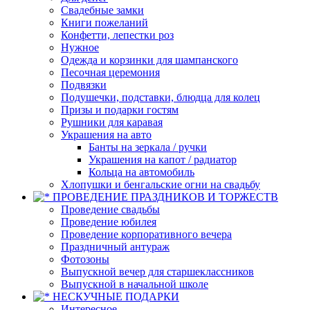
Свадебные замки
Книги пожеланий
Конфетти, лепестки роз
Нужное
Одежда и корзинки для шампанского
Песочная церемония
Подвязки
Подушечки, подставки, блюдца для колец
Призы и подарки гостям
Рушники для каравая
Украшения на авто
Банты на зеркала / ручки
Украшения на капот / радиатор
Кольца на автомобиль
Хлопушки и бенгальские огни на свадьбу
ПРОВЕДЕНИЕ ПРАЗДНИКОВ И ТОРЖЕСТВ
Проведение свадьбы
Проведение юбилея
Проведение корпоративного вечера
Праздничный антураж
Фотозоны
Выпускной вечер для старшеклассников
Выпускной в начальной школе
НЕСКУЧНЫЕ ПОДАРКИ
Интересное