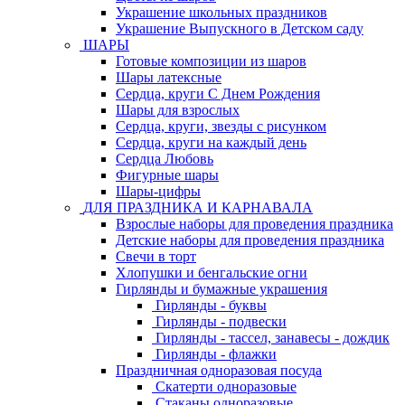
Украшение школьных праздников
Украшение Выпускного в Детском саду
ШАРЫ
Готовые композиции из шаров
Шары латексные
Сердца, круги С Днем Рождения
Шары для взрослых
Сердца, круги, звезды с рисунком
Сердца, круги на каждый день
Сердца Любовь
Фигурные шары
Шары-цифры
ДЛЯ ПРАЗДНИКА И КАРНАВАЛА
Взрослые наборы для проведения праздника
Детские наборы для проведения праздника
Свечи в торт
Хлопушки и бенгальские огни
Гирлянды и бумажные украшения
Гирлянды - буквы
Гирлянды - подвески
Гирлянды - тассел, занавесы - дождик
Гирлянды - флажки
Праздничная одноразовая посуда
Скатерти одноразовые
Стаканы одноразовые