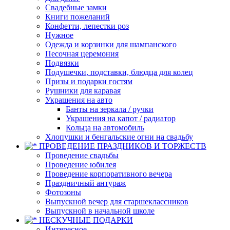
Свадебные замки
Книги пожеланий
Конфетти, лепестки роз
Нужное
Одежда и корзинки для шампанского
Песочная церемония
Подвязки
Подушечки, подставки, блюдца для колец
Призы и подарки гостям
Рушники для каравая
Украшения на авто
Банты на зеркала / ручки
Украшения на капот / радиатор
Кольца на автомобиль
Хлопушки и бенгальские огни на свадьбу
ПРОВЕДЕНИЕ ПРАЗДНИКОВ И ТОРЖЕСТВ
Проведение свадьбы
Проведение юбилея
Проведение корпоративного вечера
Праздничный антураж
Фотозоны
Выпускной вечер для старшеклассников
Выпускной в начальной школе
НЕСКУЧНЫЕ ПОДАРКИ
Интересное