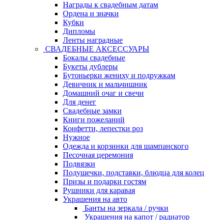
Награды к свадебным датам
Ордена и значки
Кубки
Дипломы
Ленты наградные
СВАДЕБНЫЕ АКСЕССУАРЫ
Бокалы свадебные
Букеты дублеры
Бутоньерки жениху и подружкам
Девичник и мальчишник
Домашний очаг и свечи
Для денег
Свадебные замки
Книги пожеланий
Конфетти, лепестки роз
Нужное
Одежда и корзинки для шампанского
Песочная церемония
Подвязки
Подушечки, подставки, блюдца для колец
Призы и подарки гостям
Рушники для каравая
Украшения на авто
Банты на зеркала / ручки
Украшения на капот / радиатор