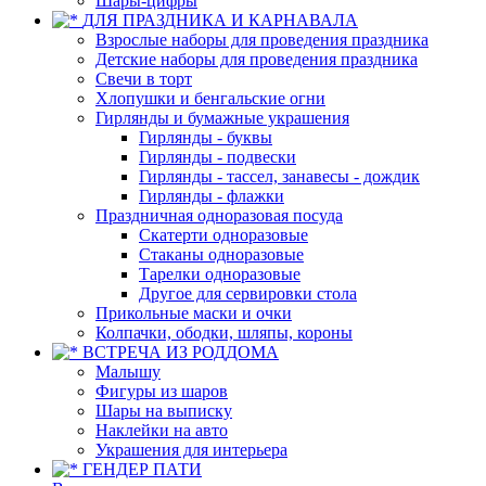
Шары-цифры
ДЛЯ ПРАЗДНИКА И КАРНАВАЛА
Взрослые наборы для проведения праздника
Детские наборы для проведения праздника
Свечи в торт
Хлопушки и бенгальские огни
Гирлянды и бумажные украшения
Гирлянды - буквы
Гирлянды - подвески
Гирлянды - тассел, занавесы - дождик
Гирлянды - флажки
Праздничная одноразовая посуда
Скатерти одноразовые
Стаканы одноразовые
Тарелки одноразовые
Другое для сервировки стола
Прикольные маски и очки
Колпачки, ободки, шляпы, короны
ВСТРЕЧА ИЗ РОДДОМА
Малышу
Фигуры из шаров
Шары на выписку
Наклейки на авто
Украшения для интерьера
ГЕНДЕР ПАТИ