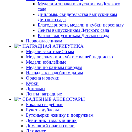
Медали и значки выпускникам Детского
сада
Дипломы, свидетельства выпускникам
Детского сада
Благодарности, медали и кубки персоналу
Ленты выпускникам Детского сада
Разное выпускникам Детского сада
Первоклассникам
НАГРАДНАЯ АТРИБУТИКА
Медали закатные 56 мм
Медали, значки и кубки с вашей надписью
Медали юбилейные
Медали по разным поводам
Награды к свадебным датам
Ордена и значки
Кубки
Дипломы
Ленты наградные
СВАДЕБНЫЕ АКСЕССУАРЫ
Бокалы свадебные
Букеты дублеры
Бутоньерки жениху и подружкам
Девичник и мальчишник
Домашний очаг и свечи
Для денег