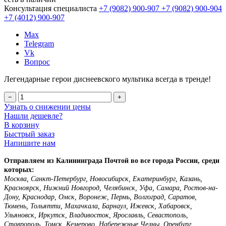
Консультация специалиста
+7 (9082)
900-907
+7 (9082)
900-904
+7 (4012)
900-907
Max
Telegram
Vk
Вопрос
Легендарные герои диснеевского мультика всегда в тренде!
−
+
Узнать о снижении цены
Нашли дешевле?
В корзину
Быстрый заказ
Напишите нам
Отправляем из Калининграда Почтой во все города России, среди
которых:
Москва, Санкт-Петербург, Новосибирск, Екатеринбург, Казань,
Красноярск, Нижний Новгород, Челябинск, Уфа, Самара, Ростов-на-
Дону, Краснодар, Омск, Воронеж, Пермь, Волгоград, Саратов,
Тюмень, Тольятти, Махачкала, Барнаул, Ижевск, Хабаровск,
Ульяновск, Иркутск, Владивосток, Ярославль, Севастополь,
Ставрополь, Томск, Кемерово, Набережные Челны, Оренбург,