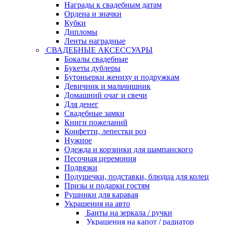
Награды к свадебным датам
Ордена и значки
Кубки
Дипломы
Ленты наградные
СВАДЕБНЫЕ АКСЕССУАРЫ
Бокалы свадебные
Букеты дублеры
Бутоньерки жениху и подружкам
Девичник и мальчишник
Домашний очаг и свечи
Для денег
Свадебные замки
Книги пожеланий
Конфетти, лепестки роз
Нужное
Одежда и корзинки для шампанского
Песочная церемония
Подвязки
Подушечки, подставки, блюдца для колец
Призы и подарки гостям
Рушники для каравая
Украшения на авто
Банты на зеркала / ручки
Украшения на капот / радиатор