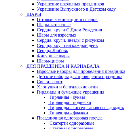
Украшение школьных праздников
Украшение Выпускного в Детском саду
ШАРЫ
Готовые композиции из шаров
Шары латексные
Сердца, круги С Днем Рождения
Шары для взрослых
Сердца, круги, звезды с рисунком
Сердца, круги на каждый день
Сердца Любовь
Фигурные шары
Шары-цифры
ДЛЯ ПРАЗДНИКА И КАРНАВАЛА
Взрослые наборы для проведения праздника
Детские наборы для проведения праздника
Свечи в торт
Хлопушки и бенгальские огни
Гирлянды и бумажные украшения
Гирлянды - буквы
Гирлянды - подвески
Гирлянды - тассел, занавесы - дождик
Гирлянды - флажки
Праздничная одноразовая посуда
Скатерти одноразовые
Стаканы одноразовые