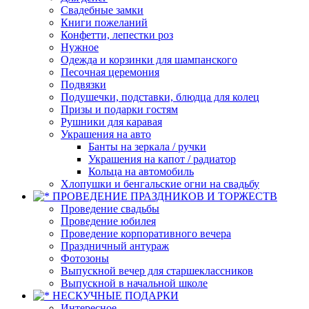
Свадебные замки
Книги пожеланий
Конфетти, лепестки роз
Нужное
Одежда и корзинки для шампанского
Песочная церемония
Подвязки
Подушечки, подставки, блюдца для колец
Призы и подарки гостям
Рушники для каравая
Украшения на авто
Банты на зеркала / ручки
Украшения на капот / радиатор
Кольца на автомобиль
Хлопушки и бенгальские огни на свадьбу
ПРОВЕДЕНИЕ ПРАЗДНИКОВ И ТОРЖЕСТВ
Проведение свадьбы
Проведение юбилея
Проведение корпоративного вечера
Праздничный антураж
Фотозоны
Выпускной вечер для старшеклассников
Выпускной в начальной школе
НЕСКУЧНЫЕ ПОДАРКИ
Интересное