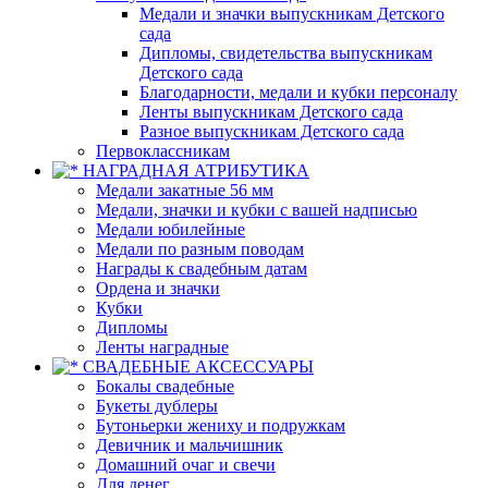
Медали и значки выпускникам Детского
сада
Дипломы, свидетельства выпускникам
Детского сада
Благодарности, медали и кубки персоналу
Ленты выпускникам Детского сада
Разное выпускникам Детского сада
Первоклассникам
НАГРАДНАЯ АТРИБУТИКА
Медали закатные 56 мм
Медали, значки и кубки с вашей надписью
Медали юбилейные
Медали по разным поводам
Награды к свадебным датам
Ордена и значки
Кубки
Дипломы
Ленты наградные
СВАДЕБНЫЕ АКСЕССУАРЫ
Бокалы свадебные
Букеты дублеры
Бутоньерки жениху и подружкам
Девичник и мальчишник
Домашний очаг и свечи
Для денег