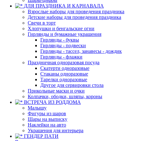
Шары-цифры
ДЛЯ ПРАЗДНИКА И КАРНАВАЛА
Взрослые наборы для проведения праздника
Детские наборы для проведения праздника
Свечи в торт
Хлопушки и бенгальские огни
Гирлянды и бумажные украшения
Гирлянды - буквы
Гирлянды - подвески
Гирлянды - тассел, занавесы - дождик
Гирлянды - флажки
Праздничная одноразовая посуда
Скатерти одноразовые
Стаканы одноразовые
Тарелки одноразовые
Другое для сервировки стола
Прикольные маски и очки
Колпачки, ободки, шляпы, короны
ВСТРЕЧА ИЗ РОДДОМА
Малышу
Фигуры из шаров
Шары на выписку
Наклейки на авто
Украшения для интерьера
ГЕНДЕР ПАТИ